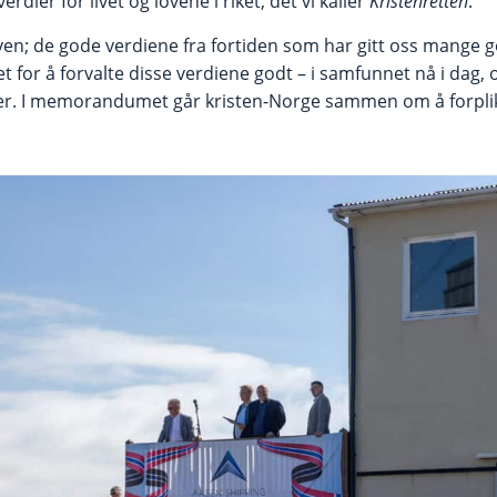
dier for livet og lovene i riket, det vi kaller
Kristenretten
.
ven; de gode verdiene fra fortiden som har gitt oss mange go
 for å forvalte disse verdiene godt – i samfunnet nå i dag,
r. I memorandumet går kristen-Norge sammen om å forplikte