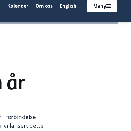
r
Kalender
Om oss
English
Meny
 år
i forbindelse
 vi lansert dette