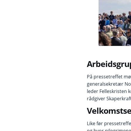
Arbeidsgr
På pressetreffet m
generalsekretær No
leder Felleskristen 
rådgiver Skaperkraf
Velkomstse
Like før pressetref
og hvor pilegrimene