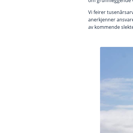
om grunnleggende ver
Vi feirer tusenårsar
anerkjenner ansvaret
av kommende slekte