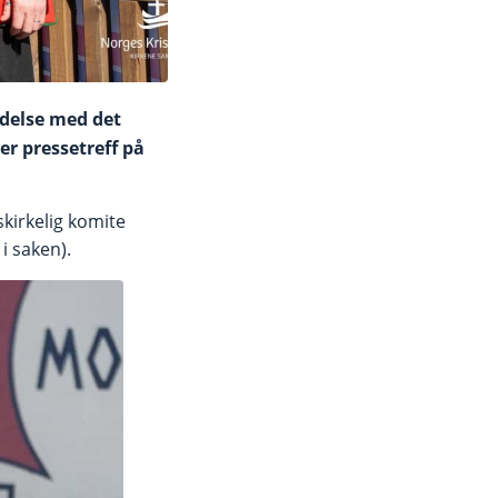
delse med det
er pressetreff på
skirkelig komite
i saken).