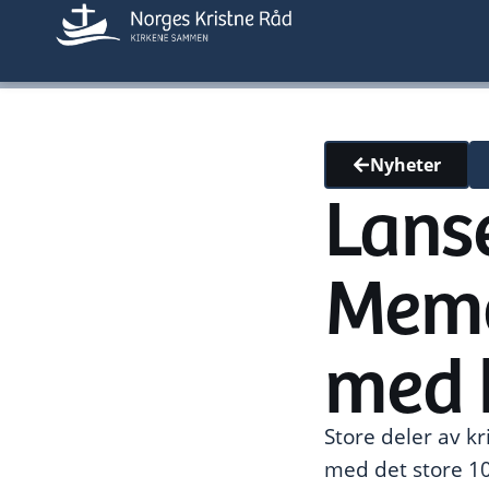
Nyheter
Lans
Memo
med k
Store deler av 
med det store 10