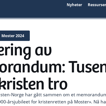
Nyheter
Ressurse
Moster 2024
ering av
randum: Tusen
risten tro
kristen-Norge har gått sammen om et memorandum 
00-årsjubileet for kristenretten på Moster». Nå har