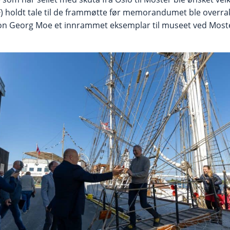
) holdt tale til de frammøtte før memorandumet ble overrak
 Georg Moe et innrammet eksemplar til museet ved Most