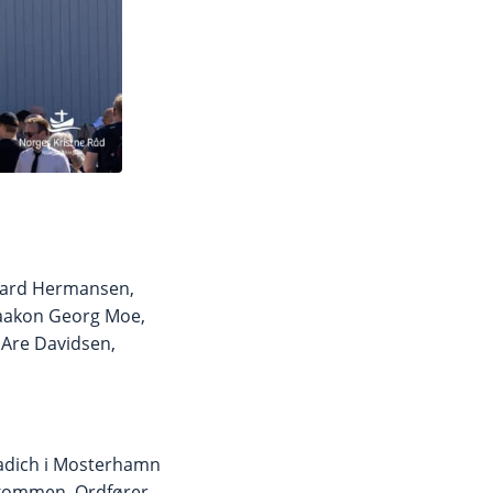
hard Hermansen,
Haakon Georg Moe,
n Are Davidsen,
 Radich i Mosterhamn
elkommen. Ordfører