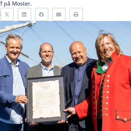
f på Moster.
4