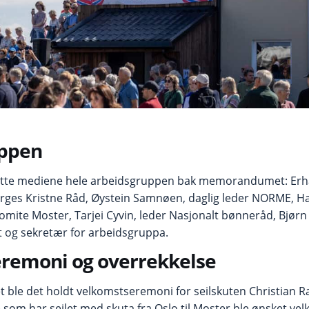
uppen
øtte mediene hele arbeidsgruppen bak memorandumet: Er
rges Kristne Råd, Øystein Samnøen, daglig leder NORME, 
komite Moster, Tarjei Cyvin, leder Nasjonalt bønneråd, Bjør
t og sekretær for arbeidsgruppa.
remoni og overrekkelse
fet ble det holdt velkomstseremoni for seilskuten Christian
 som har seilet med skuta fra Oslo til Moster ble ønsket v