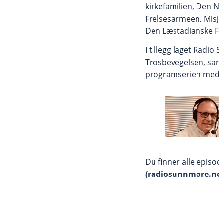
kirkefamilien, Den N
Frelsesarmeen, Misj
Den Læstadianske F
I tillegg laget Ra
Trosbevegelsen, sa
programserien med e
Du finner alle epis
(radiosunnmore.n