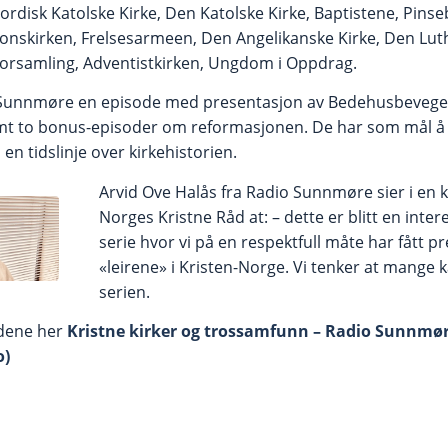
ordisk Katolske Kirke, Den Katolske Kirke, Baptistene, Pins
onskirken, Frelsesarmeen, Den Angelikanske Kirke, Den Luth
orsamling, Adventistkirken, Ungdom i Oppdrag.
dio Sunnmøre en episode med presentasjon av Bedehusbeveg
mt to bonus-episoder om reformasjonen. De har som mål å 
n tidslinje over kirkehistorien.
Arvid Ove Halås fra Radio Sunnmøre sier i en 
Norges Kristne Råd at: – dette er blitt en inter
serie hvor vi på en respektfull måte har fått p
«leirene» i Kristen-Norge. Vi tenker at mange 
serien.
odene her
Kristne kirker og trossamfunn – Radio Sunnmø
o)