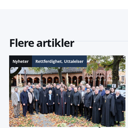
Flere artikler
Nyheter
Rettferdighet
,
Uttalelser