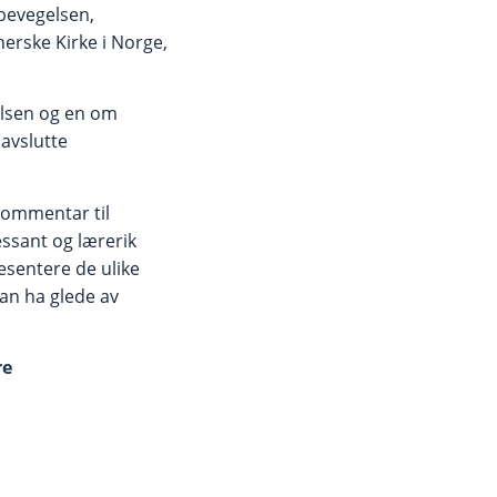
ebevegelsen,
erske Kirke i Norge,
elsen og en om
avslutte
kommentar til
essant og lærerik
resentere de ulike
kan ha glede av
re