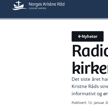
Nyheter
Radi
kirk
Det siste året h
Kristne Råds si
informativt og øn
Publisert: 12. januar 