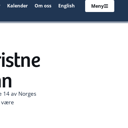
r
Kalender
Om oss
English
Meny
istne
nn
e 14 av Norges
å være