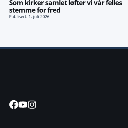
Som kirker samlet løfter vi vår felles
stemme for fred
Publisert: 1. juli 2026