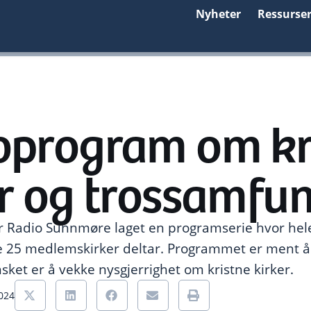
Nyheter
Ressurse
oprogram om kr
er og trossamfu
ar Radio Sunnmøre laget en programserie hvor hel
ne 25 medlemskirker deltar. Programmet er ment 
sket er å vekke nysgjerrighet om kristne kirker.
2024