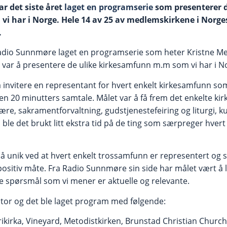
r det siste året
laget en programserie
som presenterer d
i har i Norge. Hele 14 av 25 av medlemskirkene i Norges
.
Radio Sunnmøre laget en programserie som heter Kristne M
var å presentere de ulike kirkesamfunn m.m som vi har i N
å invitere en representant for hvert enkelt kirkesamfunn som 
en 20 minutters samtale. Målet var å få frem det enkelte ki
 lære, sakramentforvaltning, gudstjenestefeiring og liturgi, k
le det brukt litt ekstra tid på de ting som særpreger hvert
så unik ved at hvert enkelt trossamfunn er representert og s
 positiv måte. Fra Radio Sunnmøre sin side har målet vært å 
le spørsmål som vi mener er aktuelle og relevante.
stor og det ble laget program med følgende:
rikirka, Vineyard, Metodistkirken, Brunstad Christian Chur