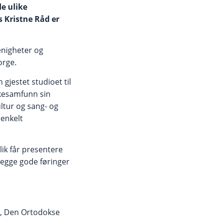
e ulike
 Kristne Råd er
enigheter og
orge.
gjestet studioet til
rkesamfunn sin
ultur og sang- og
 enkelt
lik får presentere
legge gode føringer
ch, Den Ortodokse