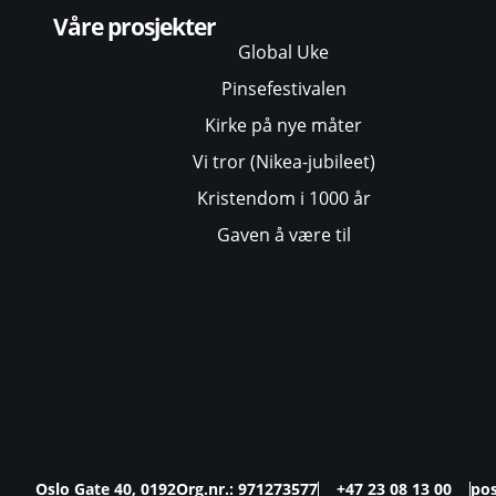
Våre prosjekter
Global Uke
Pinsefestivalen
Kirke på nye måter
Vi tror (Nikea-jubileet)
Kristendom i 1000 år
Gaven å være til
Oslo Gate 40, 0192
Org.nr.: 971273577
+47 23 08 13 00
po