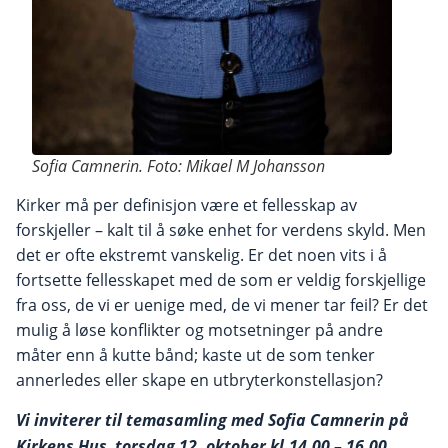
Sofia Camnerin. Foto: Mikael M Johansson
Kirker må per definisjon være et fellesskap av
forskjeller – kalt til å søke enhet for verdens skyld. Men
det er ofte ekstremt vanskelig. Er det noen vits i å
fortsette fellesskapet med de som er veldig forskjellige
fra oss, de vi er uenige med, de vi mener tar feil? Er det
mulig å løse konflikter og motsetninger på andre
måter enn å kutte bånd; kaste ut de som tenker
annerledes eller skape en utbryterkonstellasjon?
Vi inviterer til temasamling med Sofia Camnerin på
Kirkens Hus, torsdag 12. oktober kl.14.00 – 16.00.