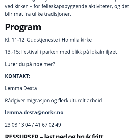
ved kirken – for felleskapsbyggende aktiviteter, og det
blir mat fra ulike tradisjoner.
Program
Kl. 11-12: Gudstjeneste i Holmlia kirke
13.-15: Festival i parken med blikk på lokalmiljøet
Lurer du på noe mer?
KONTAKT:
Lemma Desta
Rådgiver migrasjon og flerkulturelt arbeid
lemma.desta@norkr.no
23 08 13 04 / 41 67 02 49
RESSURSER – last ned og bruk fritt