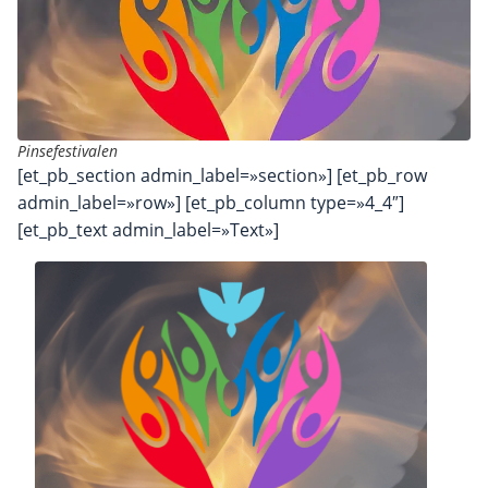
Pinsefestivalen
[et_pb_section admin_label=»section»] [et_pb_row
admin_label=»row»] [et_pb_column type=»4_4″]
[et_pb_text admin_label=»Text»]