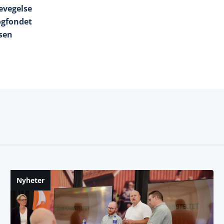
evegelse
gfondet
sen
Nyheter