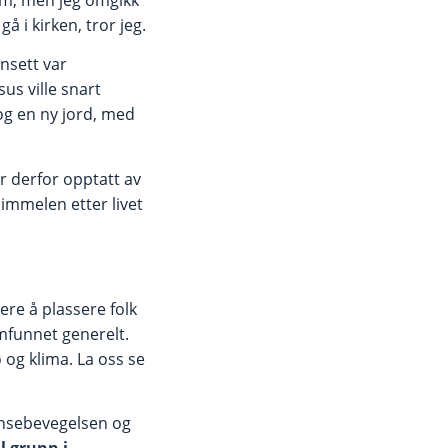
 i kirken, tror jeg.
ansett var
us ville snart
og en ny jord, med
r derfor opptatt av
 Himmelen etter livet
ere å plassere folk
amfunnet generelt.
ø og klima. La oss se
Pinsebevegelsen og
l grunn i