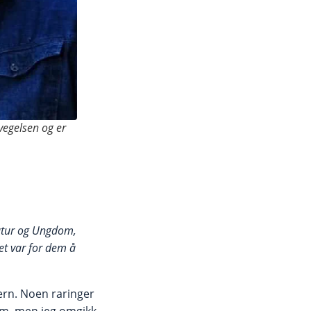
vegelsen og er
Natur og Ungdom,
et var for dem å
vern. Noen raringer
om, men jeg omgikk