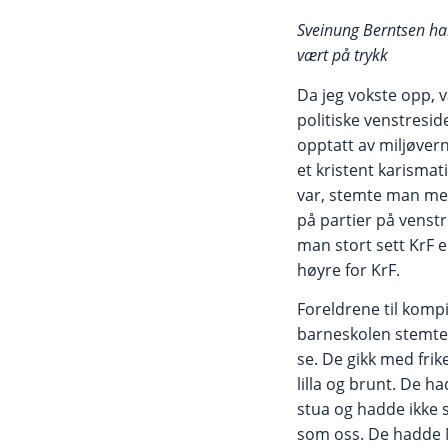
Sveinung Berntsen har
vært på trykk
Da jeg vokste opp, 
politiske venstresi
opptatt av miljøver
et kristent karismatis
var, stemte man mes
på partier på venst
man stort sett KrF el
høyre for KrF.
Foreldrene til komp
barneskolen stemte S
se. De gikk med frike
lilla og brunt. De ha
stua og hadde ikke 
som oss. De hadde N