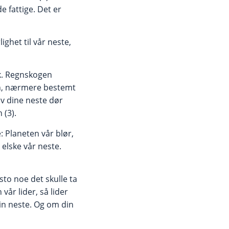
e fattige. Det er
ighet til vår neste,
isk. Regnskogen
gen, nærmere bestemt
 av dine neste dør
 (3).
 Planeten vår blør,
 elske vår neste.
sto noe det skulle ta
vår lider, så lider
din neste. Og om din