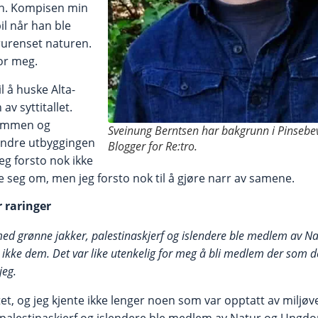
en. Kompisen min
bil når han ble
orurenset naturen.
for meg.
l å huske Alta-
av syttitallet.
sammen og
Sveinung Berntsen har bakgrunn i Pinsebe
hindre utbyggingen
Blogger for Re:tro.
Jeg forsto nok ikke
e seg om, men jeg forsto nok til å gjøre narr av samene.
r raringer
ed grønne jakker, palestinaskjerf og islendere ble medlem av 
ikke dem. Det var like utenkelig for meg å bli medlem der som d
jeg.
et, og jeg kjente ikke lenger noen som var opptatt av miljø
palestinaskjerf og islendere ble medlem av Natur og Ungd