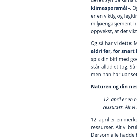
klimaspørsmål
». 
er en viktig og legi
miljøengasjement h
oppvekst, at det vikt
Og så har vi dette: 
aldri før, for snar
spis din biff med god
står alltid et tog. 
men han har uansett 
Naturen og din ne
12. april er en 
ressurser. Alt vi
12. april er en merk
ressurser. Alt vi br
Dersom alle hadde ha