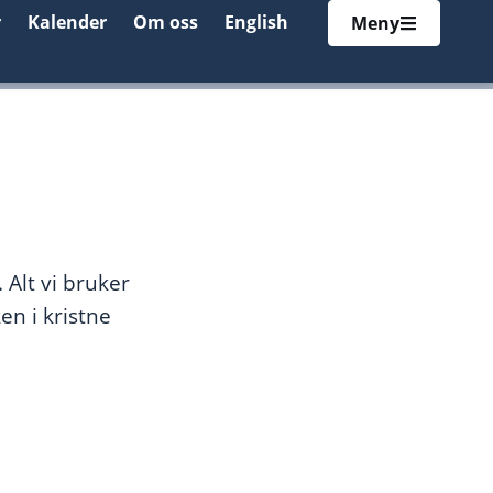
r
Kalender
Om oss
English
Meny
 Alt vi bruker
en i kristne