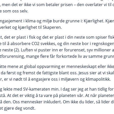
 men det er ikke vi som betaler prisen – den overlater vi til d
te som oss selv.
engasjement i klima og miljø burde grunne i: Kjærlighet. Kjærl
verket og kjærlighet til Skaperen.
st, det er plast i fisk og det er plast i din neste som spiser f
e til å absorbere CO2 svekkes, og din neste bor i regnsko
e neste (2). Luften vi puster inn er forurenset, syv millioner
ftforurensing, mange flere får forkortede liv av samme grunn
e mene at global oppvarming er menneskeskapt eller ikke:
a først og fremst de fattigste blant oss. Jesus sier at vi skal
or, er vi nødt til å engasjere oss i miljøvern og klimapolitikk.
eg lekte med SV-kameraten min. I dag ser jeg at han tidlig for
. At det er viktig å ta vare på planeten vår. At når planeten 
å den. Oss mennesker inkludert. Om ikke du lider, så lider 
et gjøre deg vondt.