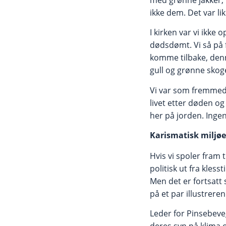
ikke dem. Det var li
I kirken var vi ikke 
dødsdømt. Vi så på 
komme tilbake, denn
gull og grønne skoge
Vi var som fremmede
livet etter døden og 
her på jorden. Ingen
Karismatisk milj
ø
Hvis vi spoler fram 
politisk ut fra kles
Men det er fortsatt 
på et par illustrere
Leder for Pinsebeveg
deres syn på klima og