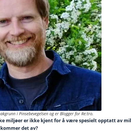
akgrunn i Pinsebevegelsen og er Blogger for Re:tro.
e miljøer er ikke kjent for å være spesielt opptatt av mi
a kommer det av?