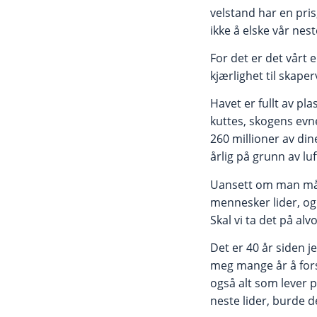
velstand har en pris,
ikke å elske vår nes
For det er det vårt 
kjærlighet til skaper
Havet er fullt av pla
kuttes, skogens evn
260 millioner av din
årlig på grunn av lu
Uansett om man mått
mennesker lider, og d
Skal vi ta det på alv
Det er 40 år siden j
meg mange år å forstå
også alt som lever p
neste lider, burde d