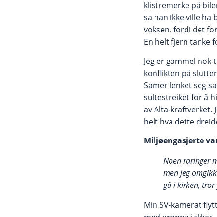
klistremerke på bil
sa han ikke ville ha 
voksen, fordi det f
En helt fjern tanke 
Jeg er gammel nok ti
konflikten på slutten 
Samer lenket seg 
sultestreiket for å 
av Alta-kraftverket. 
helt hva dette dreid
Miljøengasjerte va
Noen raringer m
men jeg omgikk 
gå i kirken, tror 
Min SV-kamerat flytt
med grønne jakker, 