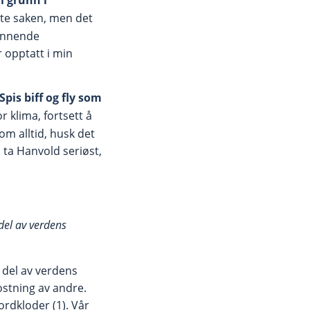
te saken, men det
rennende
 opptatt i min
Spis biff og fly som
r klima, fortsett å
som alltid, husk det
å ta Hanvold seriøst,
del av verdens
 del av verdens
ostning av andre.
ordkloder (1). Vår