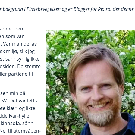
 bakgrunn i Pinsebevegelsen og er Blogger for Re:tro, der denne 
var det den
den som var
n. Var man del av
k miljø, slik jeg
t sannsynlig ikke
residen. Da stemte
ler partiene til
isen min på
V. Det var lett å
te klær, og likte
dde Ivar-hyller i
skinnsofa, sånn
ei til atomvåpen-