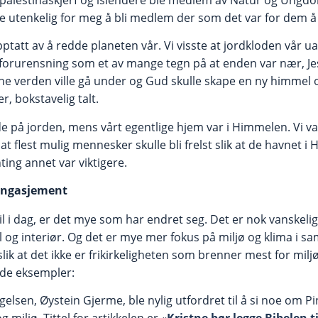
ke utenkelig for meg å bli medlem der som det var for dem å gå
opptatt av å redde planeten vår. Vi visste at jordkloden vår u
forurensning som et av mange tegn på at enden var nær, Jes
e verden ville gå under og Gud skulle skape en ny himmel 
r, bokstavelig talt.
 på jorden, mens vårt egentlige hjem var i Himmelen. Vi va
at flest mulig mennesker skulle bli frelst slik at de havnet i
ting annet var viktigere.
engasjement
til i dag, er det mye som har endret seg. Det er nok vanskelig
stil og interiør. Og det er mye mer fokus på miljø og klima i s
slik at det ikke er frikirkeligheten som brenner mest for milj
nde eksempler:
elsen, Øystein Gjerme, ble nylig utfordret til å si noe om 
 miljø. Tittel for artikkelen er «
Kristne bør legge Bibelen ti