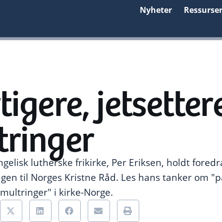
Nyheter
Ressurse
tigere, jetsetter
tringer
gelisk lutherske frikirke, Per Eriksen, holdt fored
gen til Norges Kristne Råd. Les hans tanker om "pa
smultringer" i kirke-Norge.