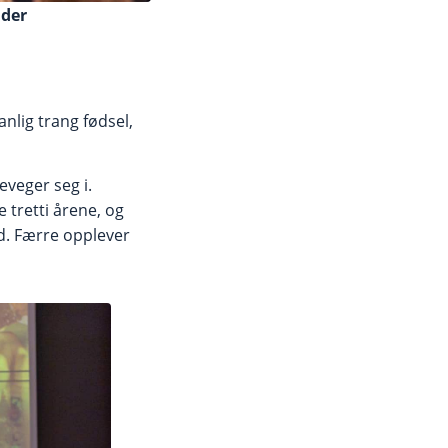
nder
nlig trang fødsel,
eveger seg i.
tretti årene, og
d. Færre opplever