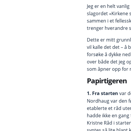
Jeg er en helt vanl
slagordet «Kirkene 
sammen i et felless
trenger hverandre 
Dette er mitt grunn
vil kalle det det – å
forsøke å dykke ned 
over både det jeg o
som åpner opp for n
Papirtigeren
1. Fra starten
var d
Nordhaug var den f
etablerte et råd ut
hadde ikke en gang fi
Kristne Råd i starte
syntes så lite blant