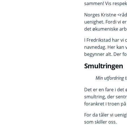
sammen! Vis respekt
Norges Kristne <råds
uenighet. Fordi vi e
det økumeniske arbei
I Fredrikstad har v
navnedag. Her kan v
begynner alt. Der fo
Smultringen
Min utfordring t
Det er en fare i de
smultring, der sentr
forankret i troen på
For da tåler vi uen
som skiller oss.