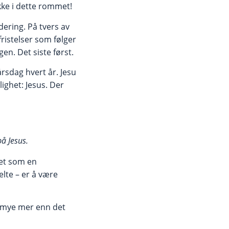
kke i dette rommet!
dering. På tvers av
fristelser som følger
en. Det siste først.
rsdag hvert år. Jesu
ighet: Jesus. Der
på Jesus.
det som en
elte – er å være
g mye mer enn det