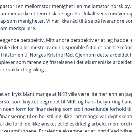
ig pastor i en mellomstor menighet i en mellomstor norsk by.
sammen» ikke et teoretisk utsagn. For lokalt ser vi nødvend
kap som menigheter. Vi har ikke råd til å se på hverandre s
som medspillere.
leggende perspektiv. Mitt andre perspektiv er at jeg hadde
 bruke det aller meste av min disponible fritid et par-tre måne
i historien til Norges Kristne Råd. Gjennom dette arbeidet ha
pplever som farene og fristelsene i det økumeniske arbeide
oe vakkert og viktig.
et en frykt blant mange at NKR ville være lite mer enn en pap
ørste som knyttet begrepet til NKR, og hans bekymring han
en noen form for finansiering som sto i noenlunde forhold t
nansiering til en hel stilling. Ikke rart mange var dypt skept
n. Ikke fordi de ikke ønsket et felleskirkelig arbeid, men for
 kirkesamfunnene. Et talende eksempel er at Ingrid Vad Nilse