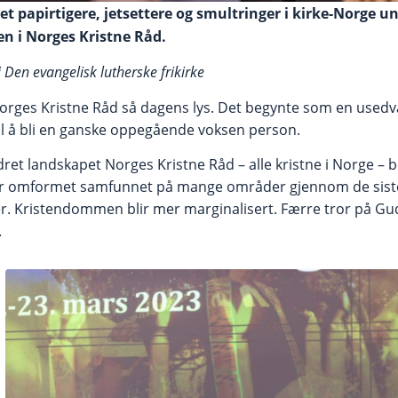
et papirtigere, jetsettere og smultringer i kirke-Norge u
n i Norges Kristne Råd.
i Den evangelisk lutherske frikirke
Norges Kristne Råd så dagens lys. Det begynte som en usedva
il å bli en ganske oppegående voksen person.
ret landskapet Norges Kristne Råd – alle kristne i Norge – b
ar omformet samfunnet på mange områder gjennom de siste 
ter. Kristendommen blir mer marginalisert. Færre tror på Gu
.