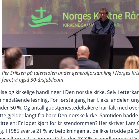
Per Eriksen på talerstolen under generalforsamling i Norges Kri
feiret vi også 30-årsjubileum
se og kirkelige handlinger i Den norske kirke. Selv i etter
e nedslående lesning. For første gang har f. eks. andelen u
l under 50 %. Og antall gudstjenestedeltakere har falt med over
e gjelder langt fra bare Den norske kirke. Samtiden hadde f
telen: Er løpet kjørt for kristendommen? Her skriver Lars
ng. I 1985 svarte 21 % av befolkningen at de ikke trodde på Gu
pesielt om situasjonen i Oslo, der 43,3 % er medlemmer i De