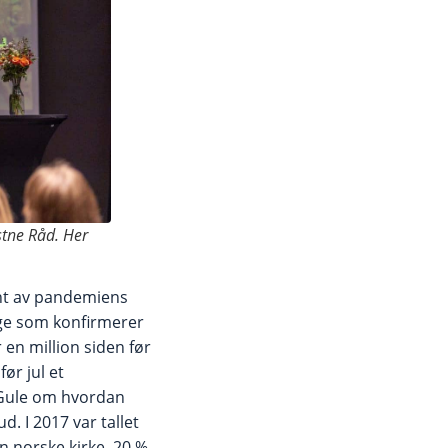
stne Råd. Her
kant av pandemiens
nge som konfirmerer
 en million siden før
ør jul et
 Gule om hvordan
d. I 2017 var tallet
n norske kirke, 20 %