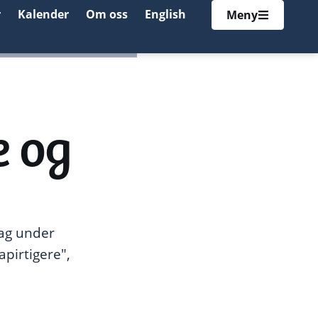
r
Kalender
Om oss
English
Meny
e og
rag under
pirtigere",