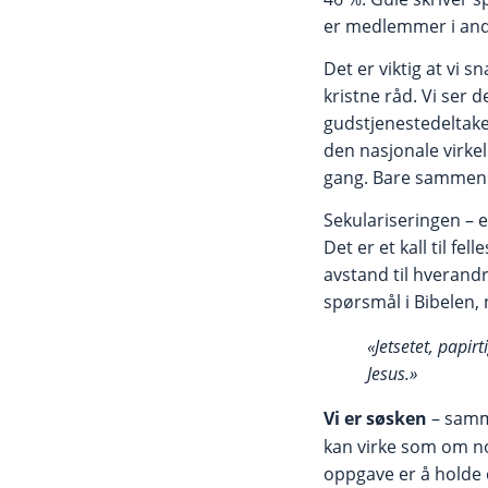
er medlemmer i andr
Det er viktig at vi s
kristne råd. Vi ser 
gudstjenestedeltaker
den nasjonale virke
gang. Bare sammen 
Sekulariseringen – el
Det er et kall til f
avstand til hverand
spørsmål i Bibelen,
«Jetsetet, papir
Jesus.»
Vi er søsken
– samm
kan virke som om no
oppgave er å holde d