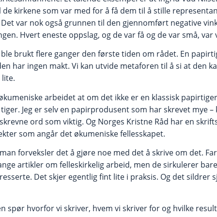
 de kirkene som var med for å få dem til å stille representant
Det var nok også grunnen til den gjennomført negative vin
ngen. Hvert eneste oppslag, og de var få og de var små, var v
 ble brukt flere ganger den første tiden om rådet. En papirti
den har ingen makt. Vi kan utvide metaforen til å si at den
lite.
t økumeniske arbeidet at om det ikke er en klassisk papirtiger
iger. Jeg er selv en papirprodusent som har skrevet mye – 
det skrevne ord som viktig. Og Norges Kristne Råd har en skrif
pekter som angår det økumeniske fellesskapet.
 man forveksler det å gjøre noe med det å skrive om det. Far
nge artikler om felleskirkelig arbeid, men de sirkulerer bare
esserte. Det skjer egentlig fint lite i praksis. Og det sildrer s
n spør hvorfor vi skriver, hvem vi skriver for og hvilke resul