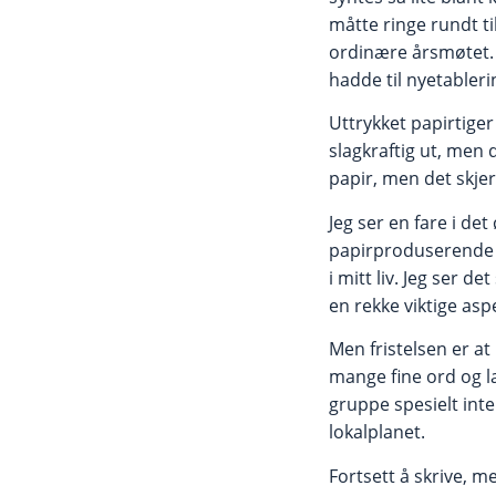
måtte ringe rundt til
ordinære årsmøtet. 
hadde til nyetableri
Uttrykket papirtiger
slagkraftig ut, men 
papir, men det skjer 
Jeg ser en fare i de
papirproduserende t
i mitt liv. Jeg ser 
en rekke viktige as
Men fristelsen er at
mange fine ord og la
gruppe spesielt inter
lokalplanet.
Fortsett å skrive, me