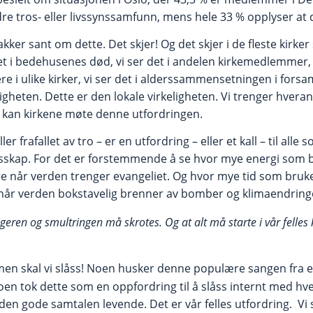
e tros- eller livssynssamfunn, mens hele 33 % opplyser at d
nakker sant om dette. Det skjer! Og det skjer i de fleste kirk
det i bedehusenes død, vi ser det i andelen kirkemedlemmer, v
e i ulike kirker, vi ser det i alderssammensetningen i forsa
ligheten. Dette er den lokale virkeligheten. Vi trenger hve
kan kirkene møte denne utfordringen.
ler frafallet av tro – er en utfordring – eller et kall – til al
ellesskap. For det er forstemmende å se hvor mye energi som 
re når verden trenger evangeliet. Og hvor mye tid som bruke
 når verden bokstavelig brenner av bomber og klimaendring
tigeren og smultringen må skrotes. Og at alt må starte i vår felles 
en skal vi slåss! Noen husker denne populære sangen fra en 
en tok dette som en oppfordring til å slåss internt med hv
en gode samtalen levende. Det er vår felles utfordring. Vi s