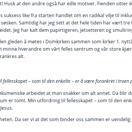
! Husk at den andre også har edle motiver. Fienden sitter i
 suksess like fra starten handlet om en radikal vilje til inklu
r søsken. Samtidig har jeg sett at det hele tiden har vært tre 
det. Jeg har kalt dem papirtigeren, jetsetteren og smultring
i den gleden å møtes i Domkirken sammen som kirker 1. nyttå
i minne hverandre om vårt felles sentrum og vår store kjærl
rankres alt.
il fellesskapet – som til den enkelte – er å være forankret i troen 
t økumeniske arbeidet at man snakker om alt annet. Da blir 
um er tomt. Min utfordring til fellesskapet – som til den enk
 Jesus.
igheten. Da ser vi at det som binder oss sammen er uendeli