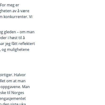
 For meg er
igheten av å være
om konkurrenter. Vi
 jeg gleden – om man
der i høst til å
r jeg fått reflektert
t, og mulighetene
irtiger. Halvor
dlet om at man
il oppgavene. Man
iske til Norges
di engasjementet
n den siste uka