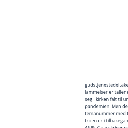
gudstjenestedeltakel
lammelser er tallen
seg i kirken falt ti
pandemien. Men dett
temanummer med tit
troen er i tilbakega
46 %. Gule skriver s