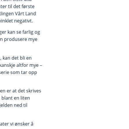
er til det første
klingen Vårt Land
inklet negativt.
ger kan se farlig og
 kan produsere mye
, kan det bli en
kanskje altfor mye –
tserie som tar opp
en er at det skrives
 blant en liten
jelden ned til
tater vi ønsker å