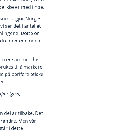
e ikke er med i noe.
er som utgjør Norges
i ser det i antallet
mlingene. Dette er
randre mer enn noen
le som er sammen her.
brukes til å markere
s på perifere etiske
er.
kjærlighet;
del år tilbake. Det
erandre. Men vår
tår i dette