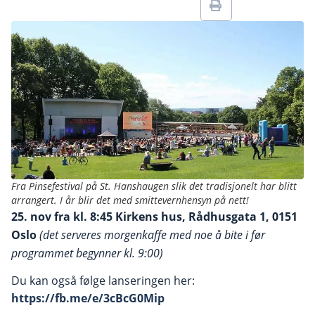
Fra Pinsefestival på St. Hanshaugen slik det tradisjonelt har blitt
arrangert. I år blir det med smittevernhensyn på nett!
25. nov fra kl. 8:45
Kirkens hus, Rådhusgata 1, 0151
Oslo
(det serveres morgenkaffe med noe å bite i før
programmet begynner kl. 9:00)
Du kan også følge lanseringen her:
https://fb.me/e/3cBcG0Mip