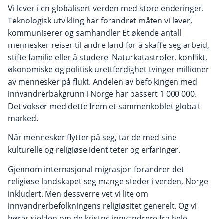
Vi lever i en globalisert verden med store enderinger.
Teknologisk utvikling har forandret måten vi lever,
kommuniserer og samhandler Et økende antall
mennesker reiser til andre land for å skaffe seg arbeid,
stifte familie eller å studere. Naturkatastrofer, konflikt,
økonomiske og politisk urettferdighet tvinger millioner
av mennesker på flukt. Andelen av befolkingen med
innvandrerbakgrunn i Norge har passert 1 000 000.
Det vokser med dette frem et sammenkoblet globalt
marked.
Når mennesker flytter på seg, tar de med sine
kulturelle og religiøse identiteter og erfaringer.
Gjennom internasjonal migrasjon forandrer det
religiøse landskapet seg mange steder i verden, Norge
inkludert. Men dessverre vet vi lite om
innvandrerbefolkningens religiøsitet generelt. Og vi
hører sjelden om de kristne innvandrere fra hele