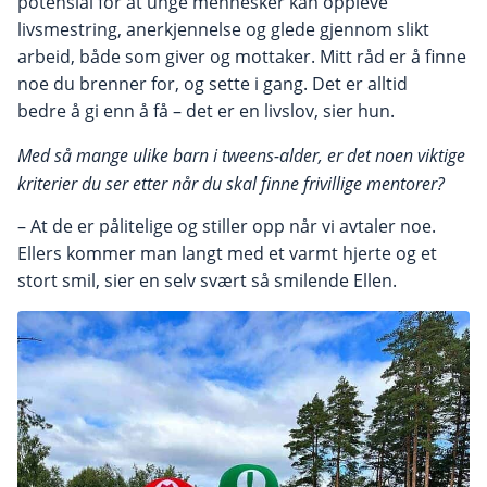
potensial for at unge mennesker kan oppleve
livsmestring, anerkjennelse og glede gjennom slikt
arbeid, både som giver og mottaker. Mitt råd er å finne
noe du brenner for, og sette i gang. Det er alltid
bedre å gi enn å få – det er en livslov, sier hun.
Med så mange ulike barn i tweens-alder, er det noen viktige
kriterier du ser etter når du skal finne frivillige mentorer?
– At de er pålitelige og stiller opp når vi avtaler noe.
Ellers kommer man langt med et varmt hjerte og et
stort smil, sier en selv svært så smilende Ellen.