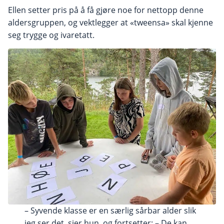
Ellen setter pris på å få gjøre noe for nettopp denne
aldersgruppen, og vektlegger at «tweensa» skal kjenne
seg trygge og ivaretatt.
– Syvende klasse er en særlig sårbar alder slik
jeg ser det, sier hun, og fortsetter: – De kan