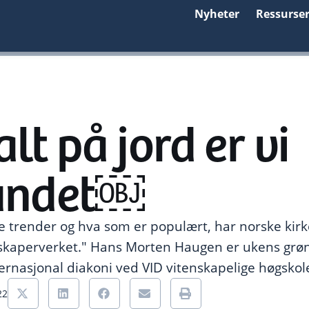
Nyheter
Ressurse
lt på jord er vi
undet￼
ke trender og hva som er populært, har norske kirk
 skaperverket." Hans Morten Haugen er ukens grø
ternasjonal diakoni ved VID vitenskapelige høgskole
22