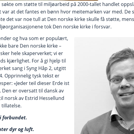
 søkte om støtte til miljøarbeid på 2000-tallet handlet opps
et var at det fantes en bønn hvor meitemarken var med. De 
te det var noe tull at Den norske kirke skulle få støtte, men
øorganisasjonene tok Den norske kirke i forsvar.
render og hva som er populært,
ikke bare Den norske kirke –
sker hele skaperverket; vi er
ds kjærlighet. For å gi hjelp til
rket sang i Syng Håp 2, utgitt
4. Opprinnelig tysk tekst er
sper: «Jeder teil dieser Erde ist
 Den er oversatt til dansk av
il norsk av Estrid Hessellund
 tillatelse.
vi forbundet.
ter dyr og luft.