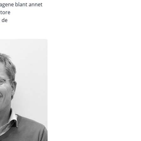
lagene blant annet
store
s de