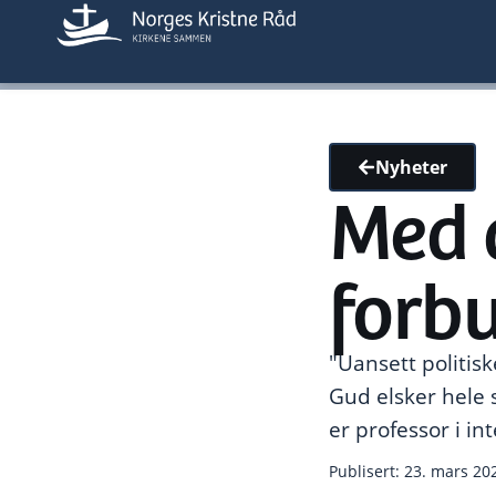
Nyheter
Med a
forb
"Uansett politis
Gud elsker hele
er professor i in
Publisert: 23. mars 20