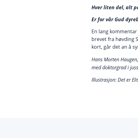
Hver liten del, alt 
Er for vå
r Gud dyre
En lang kommentar f
brevet fra høvding S
kort, går det an å s
Hans Morten Haugen, p
med doktorgrad i juss
Illustrasjon: Det er El