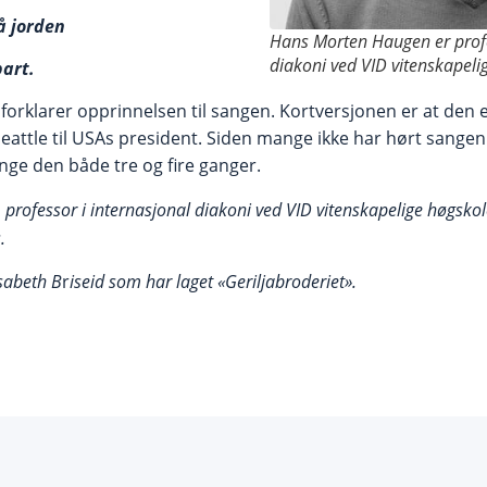
på jorden
Hans Morten Haugen er profe
diakoni ved VID vitenskapelig
bart.
orklarer opprinnelsen til sangen. Kortversjonen er at den e
eattle til USAs president. Siden mange ikke har hørt sangen 
ynge den både tre og fire ganger.
rofessor i internasjonal diakoni ved VID vitenskapelige høgskole 
.
isabeth B
r
iseid som har laget «Geriljabroderiet».