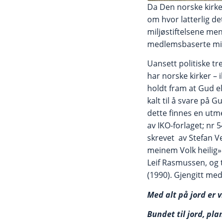
Da Den norske kirke
om hvor latterlig d
miljøstiftelsene men
medlemsbaserte milj
Uansett politiske t
har norske kirker – 
holdt fram at Gud el
kalt til å svare på Gu
dette finnes en utme
av IKO-forlaget; nr 5
skrevet av Stefan Ve
meinem Volk heilig».
Leif Rasmussen, og t
(1990). Gjengitt med
Med alt på jord er 
Bundet til jord, plan