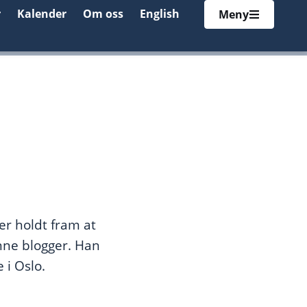
r
Kalender
Om oss
English
Meny
er holdt fram at
nne blogger. Han
 i Oslo.