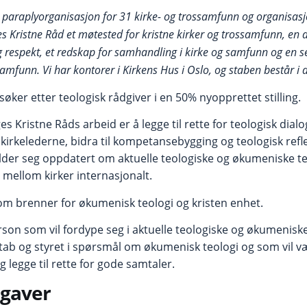
r paraplyorganisasjon for 31 kirke- og trossamfunn og organisa
s Kristne Råd et møtested for kristne kirker og trossamfunn, en 
og respekt, et redskap for samhandling i kirke og samfunn og en s
samfunn. Vi har kontorer i Kirkens Hus i Oslo, og staben består i 
øker etter teologisk rådgiver i en 50% nyopprettet stilling.
ges Kristne Råds arbeid er å legge til rette for teologisk dia
irkelederne, bidra til kompetansebygging og teologisk reflek
er seg oppdatert om aktuelle teologiske og økumeniske te
 mellom kirker internasjonalt.
som brenner for økumenisk teologi og kristen enhet.
erson som vil fordype seg i aktuelle teologiske og økumenis
tab og styret i spørsmål om økumenisk teologi og som vil 
legge til rette for gode samtaler.
gaver