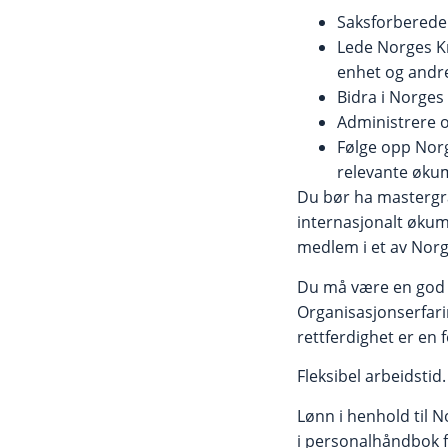
Saksforberedel
Lede Norges K
enhet og andre
Bidra i Norge
Administrere o
Følge opp Norg
relevante øku
Du bør ha mastergra
internasjonalt økum
medlem i et av Nor
Du må være en god f
Organisasjonserfari
rettferdighet er en f
Fleksibel arbeidsti
Lønn i henhold til 
i personalhåndbok 