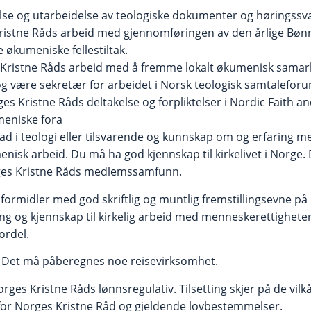
se og utarbeidelse av teologiske dokumenter og høringssva
ristne Råds arbeid med gjennomføringen av den årlige Bønn
 økumeniske fellestiltak.
s Kristne Råds arbeid med å fremme lokalt økumenisk samar
g være sekretær for arbeidet i Norsk teologisk samtalefor
es Kristne Råds deltakelse og forpliktelser i Nordic Faith 
meniske fora
d i teologi eller tilsvarende og kunnskap om og erfaring m
enisk arbeid. Du må ha god kjennskap til kirkelivet i Norge
ges Kristne Råds medlemssamfunn.
ormidler med god skriftlig og muntlig fremstillingsevne på 
ng og kjennskap til kirkelig arbeid med menneskerettigheter
ordel.
d. Det må påberegnes noe reisevirksomhet.
Norges Kristne Råds lønnsregulativ. Tilsetting skjer på de v
for Norges Kristne Råd og gjeldende lovbestemmelser.