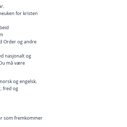
r.
euken for kristen
beid
um
and Order og andre
ed nasjonalt og
. Du må være
norsk og engelsk.
, fred og
ilkår som fremkommer