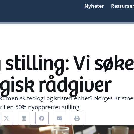
Nyheter
Ressurse
 stilling: Vi søke
gisk rådgiver
kumenisk teologi og kristen enhet? Norges Kristne
r i en 50% nyopprettet stilling.