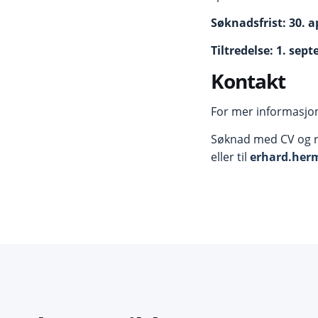
Søknadsfrist: 30. a
Tiltredelse: 1. sep
Kontakt
For mer informasjon
Søknad med CV og re
eller til
erhard.her