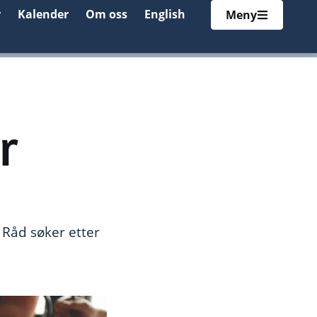
r
Kalender
Om oss
English
Meny
r
 Råd søker etter