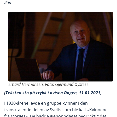
Råd
Erhard Hermansen. Foto: Gjermund Øystese
(
Teksten sto på trykk i avisen Dagen, 11.01.2021
)
I 1930-årene levde en gruppe kvinner i den
fransktalende delen av Sveits som ble kalt «Kvinnene
fra Morges». De hadde gjenoppdaget hvor viktig det