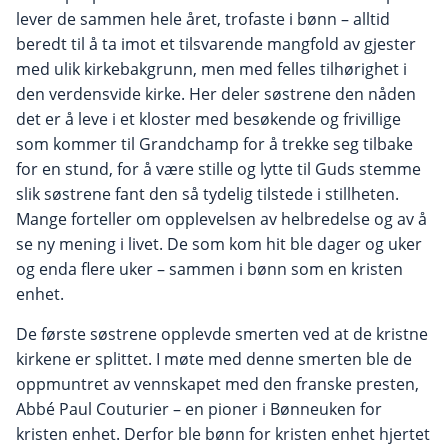
lever de sammen hele året, trofaste i bønn – alltid
beredt til å ta imot et tilsvarende mangfold av gjester
med ulik kirkebakgrunn, men med felles tilhørighet i
den verdensvide kirke. Her deler søstrene den nåden
det er å leve i et kloster med besøkende og frivillige
som kommer til Grandchamp for å trekke seg tilbake
for en stund, for å være stille og lytte til Guds stemme
slik søstrene fant den så tydelig tilstede i stillheten.
Mange forteller om opplevelsen av helbredelse og av å
se ny mening i livet. De som kom hit ble dager og uker
og enda flere uker – sammen i bønn som en kristen
enhet.
De første søstrene opplevde smerten ved at de kristne
kirkene er splittet. I møte med denne smerten ble de
oppmuntret av vennskapet med den franske presten,
Abbé Paul Couturier – en pioner i Bønneuken for
kristen enhet. Derfor ble bønn for kristen enhet hjertet