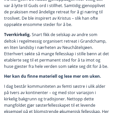
var å lytte til Guds ord i stillhet. Samtidig gjenopplivet
de praksisen med åndelige retreat for å gi næring til
troslivet. De ble inspirert av Kristus – slik han ofte
oppsøkte ensomme steder for å be.
Tverrkirkelig.
Snart fikk de selskap av andre som
deltok i regelmessig organisert retreat i Grandchamp,
en liten landsby i nærheten av Neuchâtelsjøen.
Etterhvert søkte så mange fellesskap i stille bønn at det
etablerte seg til et permanent sted for å ta imot og
huse gjester fra hele verden som søkte seg dit for å be.
Her kan du finne materiell og lese mer om uken.
I dag består kommuniteten av femti søstre i ulik alder
på tvers av kontinenter – og med stor variasjon i
kirkelig bakgrunn og tradisjoner. Nettopp dette
mangfoldet gjør søsterfellesskapet til et levende
eksempel på et blomstrende økumenisk fellesskap. Her