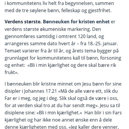
i kommunitetens liv helt fra begynnelsen, sammen
med de tre søylene bønn, felleskap og gjestfrihet.
Verdens største.
Bønneuken for kristen enhet
er
verdens største økumeniske markering. Den
gjennomføres samtidig i omtrent 120 land, og
arrangeres samme dato hvert år – fra 18.-25. januar.
Temaet varierer fra år til år, og årets tema bygger på
grunnlaget for kommunitetens kall til bønn, forsoning
og enhet: «Bli i min kjærlighet og dere skal bære rik
frukt».
I bønneuken blir kristne minnet om Jesu bønn for sine
disipler i Johannes 17.21 «Må de alle være ett, slik du
Far er i meg, og jeg i deg. Slik skal også de være i oss,
for at verden skal tro at du har sendt meg». Jesu sa til
disiplene sine: «Bli i min kjærlighet.» Han blir i sin Fars
kjærlighet og har ikke noe annet ønske enn å dele
denne kjærligheten med oss. «Jeg kaller dere venner,