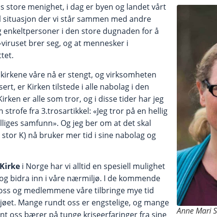
s store menighet, i dag er byen og landet vårt
ell situasjon der vi står sammen med andre
 enkeltpersoner i den store dugnaden for å
-viruset brer seg, og at mennesker i
tet.
 kirkene våre nå er stengt, og virksomheten
rt, er Kirken tilstede i alle nabolag i den
irken er alle som tror, og i disse tider har jeg
en strofe fra 3.trosartikkel: «Jeg tror på en hellig
lliges samfunn». Og jeg ber om at det skal
stor K) nå bruker mer tid i sine nabolag og
Kirke
i Norge har vi alltid en spesiell mulighet
ne og bidra inn i våre nærmiljø. I de kommende
 oss og medlemmene våre tilbringe mye tid
øet. Mange rundt oss er engstelige, og mange
Anne Mari S
nt oss bærer på tunge kriseerfaringer fra sine