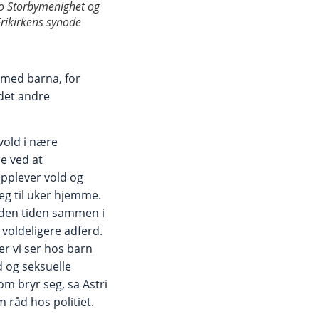
lo Storbymenighet og
Frikirkens synode
d med barna, for
 det andre
vold i nære
ne ved at
opplever vold og
eg til uker hjemme.
siden tiden sammen i
 voldeligere adferd.
r vi ser hos barn
d og seksuelle
m bryr seg, sa Astri
 råd hos politiet.