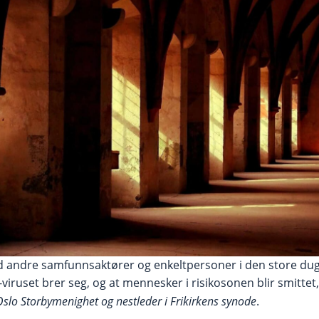
 andre samfunnsaktører og enkeltpersoner i den store dug
viruset brer seg, og at mennesker i risikosonen blir smittet
Oslo Storbymenighet og nestleder i Frikirkens synode
.