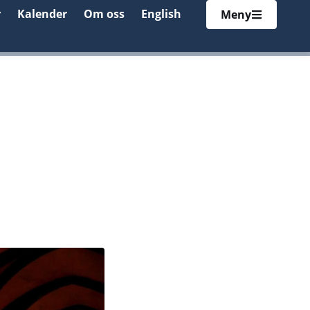
r
Kalender
Om oss
English
Meny