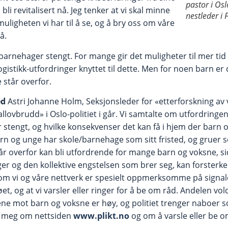
pastor i Os
li revitalisert nå. Jeg tenker at vi skal minne
nestleder i 
ligheten vi har til å se, og å bry oss om våre
å.
 barnehager stengt. For mange gir det muligheter til mer ti
ogistikk-utfordringer knyttet til dette. Men for noen barn er
 står overfor.
ed
Astri Johanne Holm, Seksjonsleder for «etterforskning av 
llovbrudd» i Oslo-politiet i går. Vi samtalte om utfordringe
 stengt, og hvilke konsekvenser det kan få i hjem der barn 
n og unge har skole/barnehage som sitt fristed, og gruer s
tår overfor kan bli utfordrende for mange barn og voksne, 
ger og den kollektive engstelsen som brer seg, kan forsterke
 om vi og våre nettverk er spesielt oppmerksomme på signale
et, og at vi varsler eller ringer for å be om råd. Andelen vol
ne mot barn og voksne er høy, og politiet trenger naboer so
t meg om nettsiden
www.plikt.no
og om å varsle eller be om