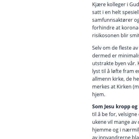
Kjære kolleger i Gud
satt i en helt spesi
samfunnsaktører og
forhindre at korona
risikosonen blir smit
Selv om de fleste av
dermed er minimalise
utstrakte byen vår. K
lyst til å løfte fram 
allmenn kirke, de he
merkes at Kirken (m 
hjem.
Som Jesu kropp og 
til å be for, velsig
ukene vil mange av
hjemme og i nærmilj
av innvandrerne bla