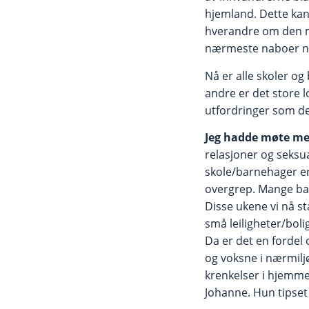
hjemland. Dette kan b
hverandre om den mu
nærmeste naboer n
Nå er alle skoler og
andre er det store l
utfordringer som de
Jeg hadde møte m
relasjoner og seksua
skole/barnehager er
overgrep. Mange bar
Disse ukene vi nå s
små leiligheter/boli
Da er det en fordel
og voksne i nærmiljø
krenkelser i hjemme
Johanne. Hun tipse