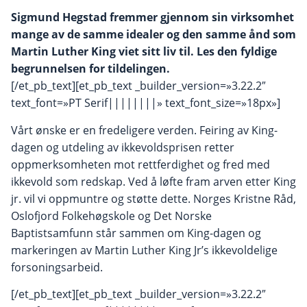
Sigmund Hegstad fremmer gjennom sin virksomhet
mange av de samme idealer og den samme ånd som
Martin Luther King viet sitt liv til. Les den fyldige
begrunnelsen for tildelingen.
[/et_pb_text][et_pb_text _builder_version=»3.22.2″
text_font=»PT Serif||||||||» text_font_size=»18px»]
Vårt ønske er en fredeligere verden. Feiring av King-
dagen og utdeling av ikkevoldsprisen retter
oppmerksomheten mot rettferdighet og fred med
ikkevold som redskap. Ved å løfte fram arven etter King
jr. vil vi oppmuntre og støtte dette. Norges Kristne Råd,
Oslofjord Folkehøgskole og Det Norske
Baptistsamfunn står sammen om King-dagen og
markeringen av Martin Luther King Jr’s ikkevoldelige
forsoningsarbeid.
[/et_pb_text][et_pb_text _builder_version=»3.22.2″