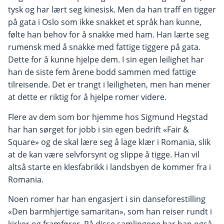
tysk og har lært seg kinesisk. Men da han traff en tigger
på gata i Oslo som ikke snakket et språk han kunne,
følte han behov for å snakke med ham. Han lærte seg
rumensk med å snakke med fattige tiggere på gata.
Dette for å kunne hjelpe dem. I sin egen leilighet har
han de siste fem årene bodd sammen med fattige
tilreisende. Det er trangt i leiligheten, men han mener
at dette er riktig for å hjelpe romer videre.
Flere av dem som bor hjemme hos Sigmund Hegstad
har han sørget for jobb i sin egen bedrift «Fair &
Square» og de skal lære seg å lage klær i Romania, slik
at de kan være selvforsynt og slippe å tigge. Han vil
altså starte en klesfabrikk i landsbyen de kommer fra i
Romania.
Noen romer har han engasjert i sin danseforestilling
«Den barmhjertige samaritan», som han reiser rundt i
kirker og framfører. På disse samlingene har han også