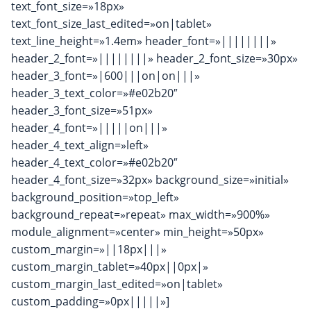
text_font_size=»18px»
text_font_size_last_edited=»on|tablet»
text_line_height=»1.4em» header_font=»||||||||»
header_2_font=»||||||||» header_2_font_size=»30px»
header_3_font=»|600|||on|on|||»
header_3_text_color=»#e02b20″
header_3_font_size=»51px»
header_4_font=»|||||on|||»
header_4_text_align=»left»
header_4_text_color=»#e02b20″
header_4_font_size=»32px» background_size=»initial»
background_position=»top_left»
background_repeat=»repeat» max_width=»900%»
module_alignment=»center» min_height=»50px»
custom_margin=»||18px|||»
custom_margin_tablet=»40px||0px|»
custom_margin_last_edited=»on|tablet»
custom_padding=»0px|||||»]