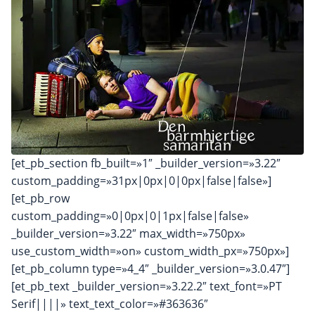
[et_pb_section fb_built=»1″ _builder_version=»3.22″
custom_padding=»31px|0px|0|0px|false|false»]
[et_pb_row
custom_padding=»0|0px|0|1px|false|false»
_builder_version=»3.22″ max_width=»750px»
use_custom_width=»on» custom_width_px=»750px»]
[et_pb_column type=»4_4″ _builder_version=»3.0.47″]
[et_pb_text _builder_version=»3.22.2″ text_font=»PT
Serif||||» text_text_color=»#363636″