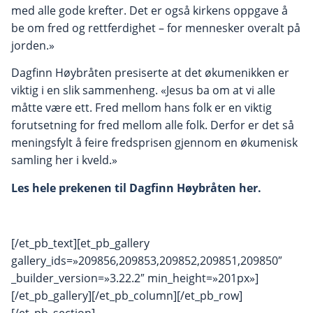
med alle gode krefter. Det er også kirkens oppgave å
be om fred og rettferdighet – for mennesker overalt på
jorden.»
Dagfinn Høybråten presiserte at det økumenikken er
viktig i en slik sammenheng. «Jesus ba om at vi alle
måtte være ett. Fred mellom hans folk er en viktig
forutsetning for fred mellom alle folk. Derfor er det så
meningsfylt å feire fredsprisen gjennom en økumenisk
samling her i kveld.»
Les hele prekenen til Dagfinn Høybråten her.
[/et_pb_text][et_pb_gallery
gallery_ids=»209856,209853,209852,209851,209850″
_builder_version=»3.22.2″ min_height=»201px»]
[/et_pb_gallery][/et_pb_column][/et_pb_row]
[/et_pb_section]