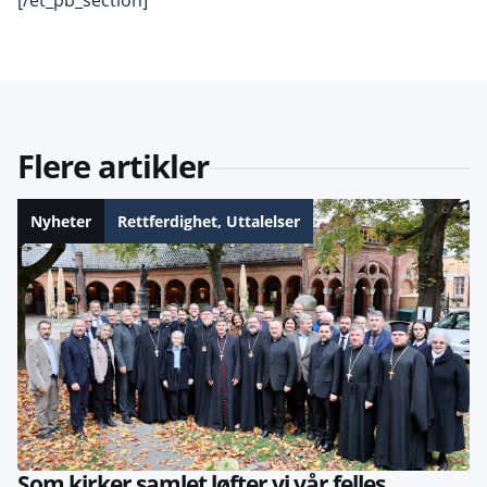
Flere artikler
Nyheter
Rettferdighet
,
Uttalelser
Som kirker samlet løfter vi vår felles