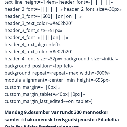
text_line_height=»1.4em» header_font=»||||||||»
header_2_font=»||||||||» header_2_font_size=»30px»
header_3_font=»|600|||on|on|||»
header_3_text_color=»#e02b20″
header_3_font_size=»51px»
header_4_font=»|||||on|||»
header_4_text_align=»left»
header_4_text_color=»#e02b20″
header_4_font_size=»32px» background_size=»initial»
background_position=»top_left»
background_repeat=»repeat» max_width=»900%»
module_alignment=»center» min_height=»655px»
custom_margin=»||0px|»
custom_margin_tablet=»40px||0px|»
custom_margin_last_edited=»on|tablet»]
Mandag 9.desember var rundt 300 mennesker
samlet til økumenisk fredsgudstjeneste i Filadelfia
.