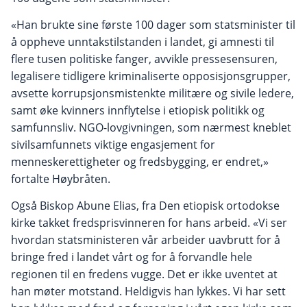
«Han brukte sine første 100 dager som statsminister til
å oppheve unntakstilstanden i landet, gi amnesti til
flere tusen politiske fanger, avvikle pressesensuren,
legalisere tidligere kriminaliserte opposisjonsgrupper,
avsette korrupsjonsmistenkte militære og sivile ledere,
samt øke kvinners innflytelse i etiopisk politikk og
samfunnsliv. NGO-lovgivningen, som nærmest kneblet
sivilsamfunnets viktige engasjement for
menneskerettigheter og fredsbygging, er endret,»
fortalte Høybråten.
Også Biskop Abune Elias, fra Den etiopisk ortodokse
kirke takket fredsprisvinneren for hans arbeid. «Vi ser
hvordan statsministeren vår arbeider uavbrutt for å
bringe fred i landet vårt og for å forvandle hele
regionen til en fredens vugge. Det er ikke uventet at
han møter motstand. Heldigvis han lykkes. Vi har sett