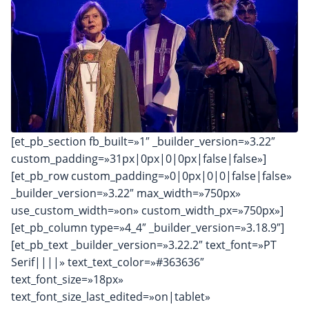
[et_pb_section fb_built=»1″ _builder_version=»3.22″
custom_padding=»31px|0px|0|0px|false|false»]
[et_pb_row custom_padding=»0|0px|0|0|false|false»
_builder_version=»3.22″ max_width=»750px»
use_custom_width=»on» custom_width_px=»750px»]
[et_pb_column type=»4_4″ _builder_version=»3.18.9″]
[et_pb_text _builder_version=»3.22.2″ text_font=»PT
Serif||||» text_text_color=»#363636″
text_font_size=»18px»
text_font_size_last_edited=»on|tablet»