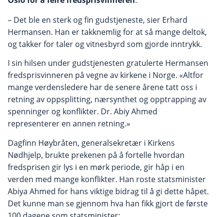
Oslo for å feire fredsprisvinneren
– Det ble en sterk og fin gudstjeneste, sier Erhard
Hermansen. Han er takknemlig for at så mange deltok,
og takker for taler og vitnesbyrd som gjorde inntrykk.
I sin hilsen under gudstjenesten gratulerte Hermansen
fredsprisvinneren på vegne av kirkene i Norge. «Altfor
mange verdensledere har de senere årene tatt oss i
retning av oppsplitting, nærsynthet og opptrapping av
spenninger og konflikter. Dr. Abiy Ahmed
representerer en annen retning.»
Dagfinn Høybråten, generalsekretær i Kirkens
Nødhjelp, brukte prekenen på å fortelle hvordan
fredsprisen gir lys i en mørk periode, gir håp i en
verden med mange konflikter. Han roste statsminister
Abiya Ahmed for hans viktige bidrag til å gi dette håpet.
Det kunne man se gjennom hva han fikk gjort de første
100 dagene som statsminister: