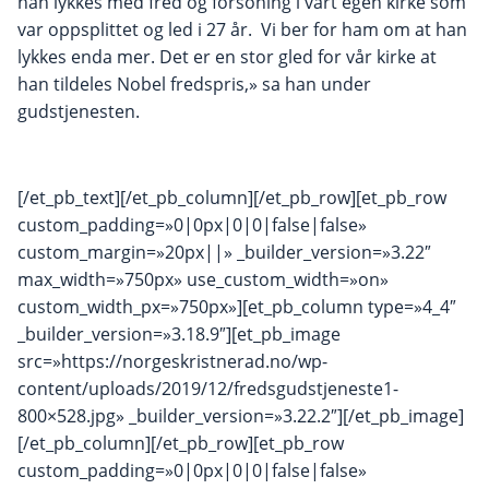
han lykkes med fred og forsoning i vårt egen kirke som
var oppsplittet og led i 27 år. Vi ber for ham om at han
lykkes enda mer. Det er en stor gled for vår kirke at
han tildeles Nobel fredspris,» sa han under
gudstjenesten.
[/et_pb_text][/et_pb_column][/et_pb_row][et_pb_row
custom_padding=»0|0px|0|0|false|false»
custom_margin=»20px||» _builder_version=»3.22″
max_width=»750px» use_custom_width=»on»
custom_width_px=»750px»][et_pb_column type=»4_4″
_builder_version=»3.18.9″][et_pb_image
src=»https://norgeskristnerad.no/wp-
content/uploads/2019/12/fredsgudstjeneste1-
800×528.jpg» _builder_version=»3.22.2″][/et_pb_image]
[/et_pb_column][/et_pb_row][et_pb_row
custom_padding=»0|0px|0|0|false|false»