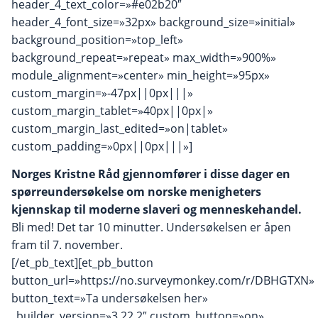
header_4_text_color=»#e02b20″
header_4_font_size=»32px» background_size=»initial»
background_position=»top_left»
background_repeat=»repeat» max_width=»900%»
module_alignment=»center» min_height=»95px»
custom_margin=»-47px||0px|||»
custom_margin_tablet=»40px||0px|»
custom_margin_last_edited=»on|tablet»
custom_padding=»0px||0px|||»]
Norges Kristne Råd gjennomfører i disse dager en
spørreundersøkelse om norske menigheters
kjennskap til moderne slaveri og menneskehandel.
Bli med! Det tar 10 minutter. Undersøkelsen er åpen
fram til 7. november.
[/et_pb_text][et_pb_button
button_url=»https://no.surveymonkey.com/r/DBHGTXN»
button_text=»Ta undersøkelsen her»
_builder_version=»3.22.2″ custom_button=»on»