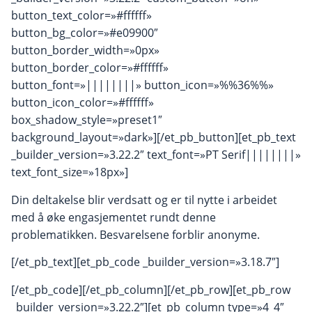
button_text_color=»#ffffff»
button_bg_color=»#e09900″
button_border_width=»0px»
button_border_color=»#ffffff»
button_font=»||||||||» button_icon=»%%36%%»
button_icon_color=»#ffffff»
box_shadow_style=»preset1″
background_layout=»dark»][/et_pb_button][et_pb_text
_builder_version=»3.22.2″ text_font=»PT Serif||||||||»
text_font_size=»18px»]
Din deltakelse blir verdsatt og er til nytte i arbeidet
med å øke engasjementet rundt denne
problematikken. Besvarelsene forblir anonyme.
[/et_pb_text][et_pb_code _builder_version=»3.18.7″]
[/et_pb_code][/et_pb_column][/et_pb_row][et_pb_row
_builder_version=»3.22.2″][et_pb_column type=»4_4″