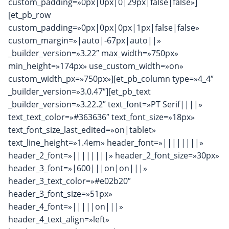
custom_padding=»0px|0px|0|29px|false|false»]
[et_pb_row
custom_padding=»0px|0px|0px|1px|false|false»
custom_margin=»|auto|-67px|auto||»
_builder_version=»3.22″ max_width=»750px»
min_height=»174px» use_custom_width=»on»
custom_width_px=»750px»][et_pb_column type=»4_4″
_builder_version=»3.0.47″][et_pb_text
_builder_version=»3.22.2″ text_font=»PT Serif||||»
text_text_color=»#363636″ text_font_size=»18px»
text_font_size_last_edited=»on|tablet»
text_line_height=»1.4em» header_font=»||||||||»
header_2_font=»||||||||» header_2_font_size=»30px»
header_3_font=»|600|||on|on|||»
header_3_text_color=»#e02b20″
header_3_font_size=»51px»
header_4_font=»|||||on|||»
header_4_text_align=»left»