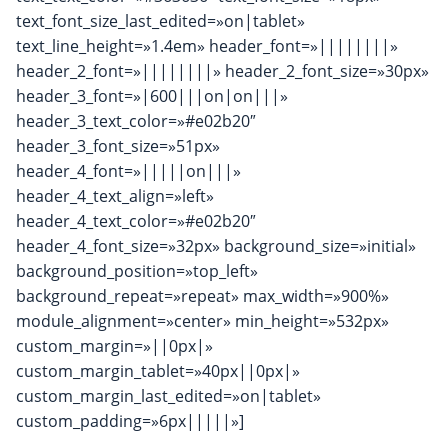
text_font_size_last_edited=»on|tablet»
text_line_height=»1.4em» header_font=»||||||||»
header_2_font=»||||||||» header_2_font_size=»30px»
header_3_font=»|600|||on|on|||»
header_3_text_color=»#e02b20″
header_3_font_size=»51px»
header_4_font=»|||||on|||»
header_4_text_align=»left»
header_4_text_color=»#e02b20″
header_4_font_size=»32px» background_size=»initial»
background_position=»top_left»
background_repeat=»repeat» max_width=»900%»
module_alignment=»center» min_height=»532px»
custom_margin=»||0px|»
custom_margin_tablet=»40px||0px|»
custom_margin_last_edited=»on|tablet»
custom_padding=»6px|||||»]