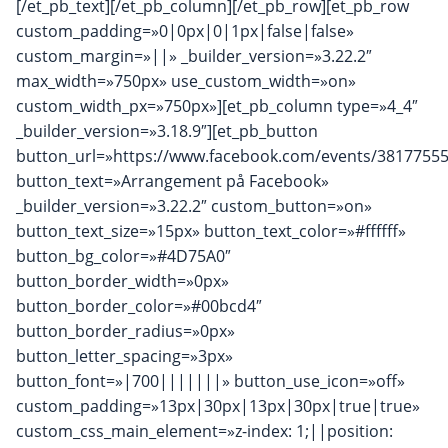
[/et_pb_text][/et_pb_column][/et_pb_row][et_pb_row
custom_padding=»0|0px|0|1px|false|false»
custom_margin=»||» _builder_version=»3.22.2″
max_width=»750px» use_custom_width=»on»
custom_width_px=»750px»][et_pb_column type=»4_4″
_builder_version=»3.18.9″][et_pb_button
button_url=»https://www.facebook.com/events/3817755
button_text=»Arrangement på Facebook»
_builder_version=»3.22.2″ custom_button=»on»
button_text_size=»15px» button_text_color=»#ffffff»
button_bg_color=»#4D75A0″
button_border_width=»0px»
button_border_color=»#00bcd4″
button_border_radius=»0px»
button_letter_spacing=»3px»
button_font=»|700|||||||» button_use_icon=»off»
custom_padding=»13px|30px|13px|30px|true|true»
custom_css_main_element=»z-index: 1;||position: