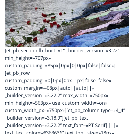
[et_pb_section fb_built=»1″ _builder_version=»3.22″
min_height=»707px»
custom_padding=»85px|0px|0|0px|false|false»]
[et_pb_row
custom_padding=»0|0px|0px|1px|false|false»
custom_margin=»-68px|auto||auto||»
_builder_version=»3.22.2″ max_width=»750px»
min_height=»563px» use_custom_width=»on»
custom_width_px=»750px»][et_pb_column type=»4_4″
_builder_version=»3.18.9″][et_pb_text
_builder_version=»3.22.2″ text_font=»PT Serif||||»
text_text_color=»#363636″ text_font_size=»18px»