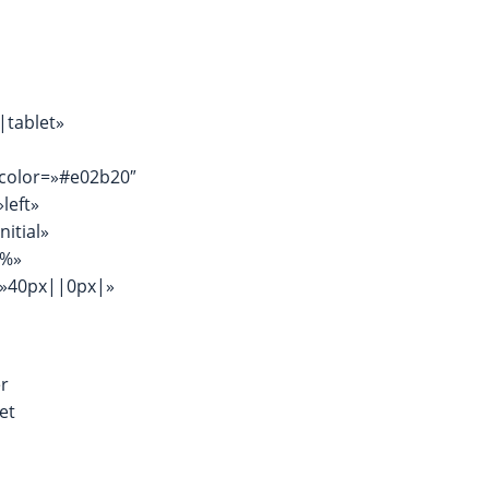
|tablet»
_color=»#e02b20″
left»
itial»
0%»
=»40px||0px|»
er
et