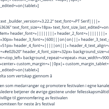
_edited=»on|tablet»]
text _builder_version=»3.22.2″ text_font=»PT Serif||||»
63636″ text_font_size=»18px» text_font_size_last_edited=»on
1.4em» header_font=»||||||||» header_2_font=»||||||||»
=»30px» header_3_font=»|600|||on|on|||» header_3_text
=»51px» header_4_font=»|||||on|||» header_4_text_align=»
r=»#e02b20″ header_4_font_size=»32px» background_size=»in
n=»top_left» background_repeat=»repeat» max_width=»90
»center» custom_margin=»||0px|» custom_margin_tablet
_edited=»on|tablet»]
elta som vertskap gjennom å
listen som medarrangør og promotere festivalen i egne kanal
sledere betjener de øvrige gjestene under fellesskapsmåltid
ivillige til gjennomføring av festivalen
 komiteen for neste års festival