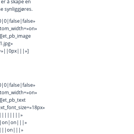
 er å skape en
 synliggjøres.
|0|false|false»
stom_width=»on»
][et_pb_image
1.jpg»
=»||0px|||»]
|0|false|false»
stom_width=»on»
[et_pb_text
ext_font_size=»18px»
»||||||||»
||on|on|||»
||||on|||»