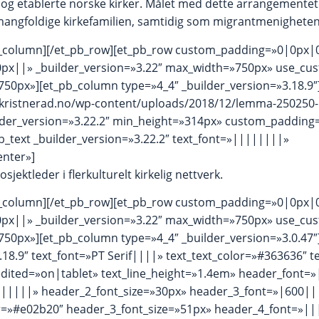
g etablerte norske kirker. Målet med dette arrangementet
angfoldige kirkefamilien, samtidig som migrantmenighetene
pb_column][/et_pb_row][et_pb_row custom_padding=»0|0px|0
px||» _builder_version=»3.22″ max_width=»750px» use_cu
50px»][et_pb_column type=»4_4″ _builder_version=»3.18.9″
skristnerad.no/wp-content/uploads/2018/12/lemma-250250-
ilder_version=»3.22.2″ min_height=»314px» custom_padding
b_text _builder_version=»3.22.2″ text_font=»||||||||»
enter»]
osjektleder i flerkulturelt kirkelig nettverk.
pb_column][/et_pb_row][et_pb_row custom_padding=»0|0px|0
px||» _builder_version=»3.22″ max_width=»750px» use_cu
50px»][et_pb_column type=»4_4″ _builder_version=»3.0.47″]
.18.9″ text_font=»PT Serif||||» text_text_color=»#363636″ t
_edited=»on|tablet» text_line_height=»1.4em» header_font=
||||||» header_2_font_size=»30px» header_3_font=»|600|
r=»#e02b20″ header_3_font_size=»51px» header_4_font=»|