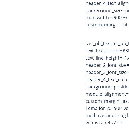
header_4_text_align
background_size=»i
max_width=»900%» 
custom_margin_tabl
[/et_pb_text][et_pb_
text_text_color=»#3
text_line_height=»
header_2_font_size
header_3_font_size
header_4_text_colo
background_positio
module_alignment=
custom_margin_last
Tema for 2019 er ve
med hverandre og by
vennskapets ånd.