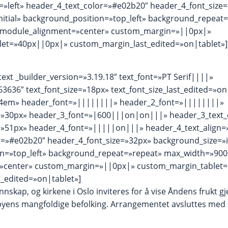
=»left» header_4_text_color=»#e02b20″ header_4_font_size
nitial» background_position=»top_left» background_repeat
module_alignment=»center» custom_margin=»||0px|»
et=»40px||0px|» custom_margin_last_edited=»on|tablet»]
text _builder_version=»3.19.18″ text_font=»PT Serif||||»
63636″ text_font_size=»18px» text_font_size_last_edited=»on
1.4em» header_font=»||||||||» header_2_font=»||||||||»
=»30px» header_3_font=»|600|||on|on|||» header_3_text
=»51px» header_4_font=»|||||on|||» header_4_text_align=»
r=»#e02b20″ header_4_font_size=»32px» background_size=»in
n=»top_left» background_repeat=»repeat» max_width=»90
»center» custom_margin=»||0px|» custom_margin_tablet
_edited=»on|tablet»]
nnskap, og kirkene i Oslo inviteres for å vise Åndens frukt
ens mangfoldige befolking. Arrangementet avsluttes med et