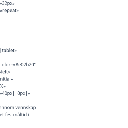
=»32px»
=»repeat»
|tablet»
_color=»#e02b20″
left»
itial»
0%»
=»40px||0px|»
 gjennom vennskap
 festmåltid i