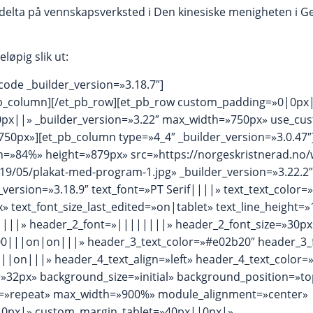
 å delta på vennskapsverksted i Den kinesiske menigheten i G
øpig slik ut:
code _builder_version=»3.18.7″]
pb_column][/et_pb_row][et_pb_row custom_padding=»0|0px|
px||» _builder_version=»3.22″ max_width=»750px» use_cu
50px»][et_pb_column type=»4_4″ _builder_version=»3.0.47″
th=»84%» height=»879px» src=»https://norgeskristnerad.no/
9/05/plakat-med-program-1.jpg» _builder_version=»3.22.2″
r_version=»3.18.9″ text_font=»PT Serif||||» text_text_color
x» text_font_size_last_edited=»on|tablet» text_line_height=
|||» header_2_font=»||||||||» header_2_font_size=»30px
0|||on|on|||» header_3_text_color=»#e02b20″ header_3_
||on|||» header_4_text_align=»left» header_4_text_color=
»32px» background_size=»initial» background_position=»top
=»repeat» max_width=»900%» module_alignment=»center»
0px|» custom_margin_tablet=»40px||0px|»