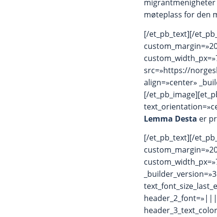
migrantmenigheter o
møteplass for den m
[/et_pb_text][/et_
custom_margin=»20
custom_width_px=»7
src=»https://norge
align=»center» _bu
[/et_pb_image][et_p
text_orientation=»c
Lemma Desta
er pr
[/et_pb_text][/et_
custom_margin=»20
custom_width_px=»7
_builder_version=»3
text_font_size_last
header_2_font=»||
header_3_text_colo