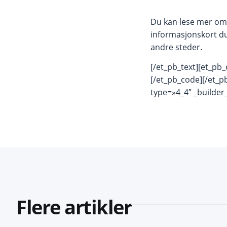
Du kan lese mer om 
informasjonskort du
andre steder.
[/et_pb_text][et_pb_
[/et_pb_code][/et_p
type=»4_4″ _builder
Flere artikler