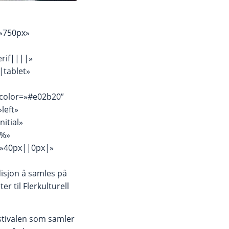
=»750px»
erif||||»
|tablet»
_color=»#e02b20″
left»
itial»
0%»
=»40px||0px|»
disjon å samles på
r til Flerkulturell
estivalen som samler