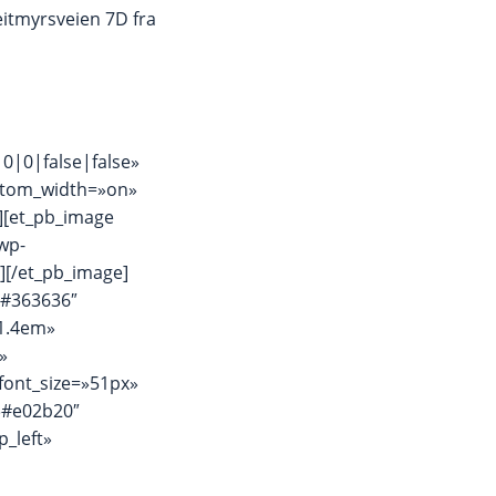
eitmyrsveien 7D fra
0|0|false|false»
stom_width=»on»
][et_pb_image
wp-
][/et_pb_image]
=»#363636″
»1.4em»
»
font_size=»51px»
»#e02b20″
_left»