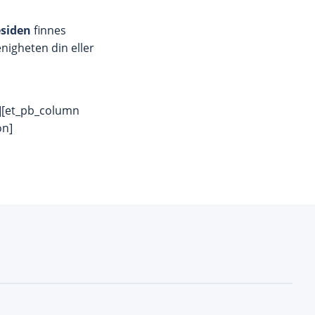
siden
finnes
nigheten din eller
″][et_pb_column
on]