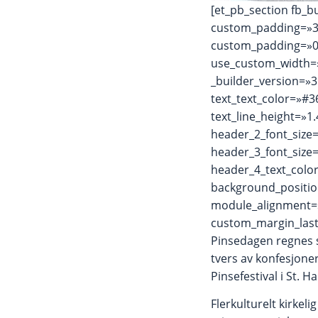
[et_pb_section fb_bu
custom_padding=»31
custom_padding=»0|
use_custom_width=
_builder_version=»3.
text_text_color=»#3
text_line_height=»
header_2_font_size
header_3_font_size
header_4_text_colo
background_positio
module_alignment=
custom_margin_last
Pinsedagen regnes so
tvers av konfesjoner
Pinsefestival i St. 
Flerkulturelt kirkel