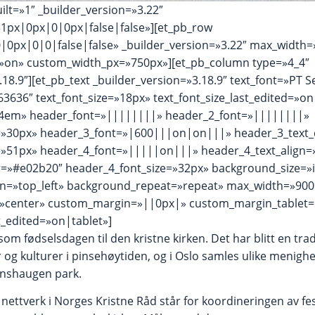
ilt=»1″ _builder_version=»3.22″
px|0px|0|0px|false|false»][et_pb_row
0px|0|0|false|false» _builder_version=»3.22″ max_width
»on» custom_width_px=»750px»][et_pb_column type=»4_4″
18.9″][et_pb_text _builder_version=»3.18.9″ text_font=»PT S
63636″ text_font_size=»18px» text_font_size_last_edited=»on
1.4em» header_font=»||||||||» header_2_font=»||||||||»
=»30px» header_3_font=»|600|||on|on|||» header_3_text
=»51px» header_4_font=»|||||on|||» header_4_text_align=»
r=»#e02b20″ header_4_font_size=»32px» background_size=»in
n=»top_left» background_repeat=»repeat» max_width=»90
»center» custom_margin=»||0px|» custom_margin_tablet
_edited=»on|tablet»]
m fødselsdagen til den kristne kirken. Det har blitt en tra
 og kulturer i pinsehøytiden, og i Oslo samles ulike menighete
Hanshaugen park.
ig nettverk i Norges Kristne Råd står for koordineringen av f