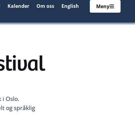
r
Kalender
Om oss
English
Meny
stival
 i Oslo.
lt og språklig