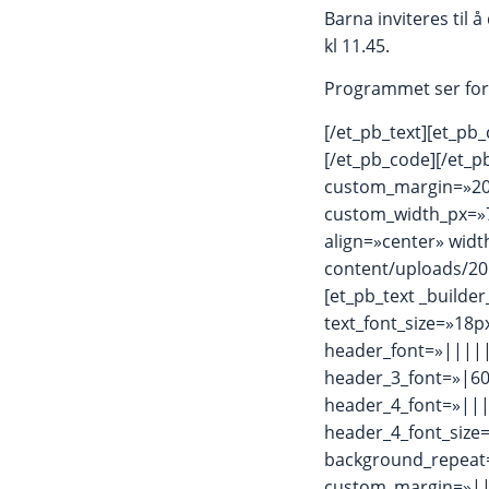
Barna inviteres til
kl 11.45.
Programmet ser forel
[/et_pb_text][et_pb_
[/et_pb_code][/et_
custom_margin=»20
custom_width_px=»7
align=»center» wid
content/uploads/201
[et_pb_text _builde
text_font_size=»18p
header_font=»|||||
header_3_font=»|60
header_4_font=»|||
header_4_font_size=
background_repeat
custom_margin=»||