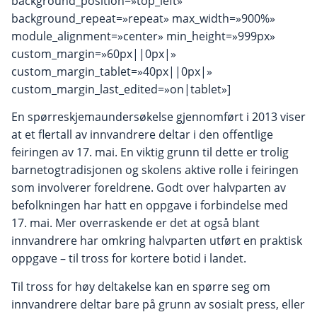
background_position=»top_left»
background_repeat=»repeat» max_width=»900%»
module_alignment=»center» min_height=»999px»
custom_margin=»60px||0px|»
custom_margin_tablet=»40px||0px|»
custom_margin_last_edited=»on|tablet»]
En spørreskjemaundersøkelse gjennomført i 2013 viser
at et flertall av innvandrere deltar i den offentlige
feiringen av 17. mai. En viktig grunn til dette er trolig
barnetogtradisjonen og skolens aktive rolle i feiringen
som involverer foreldrene. Godt over halvparten av
befolkningen har hatt en oppgave i forbindelse med
17. mai. Mer overraskende er det at også blant
innvandrere har omkring halvparten utført en praktisk
oppgave – til tross for kortere botid i landet.
Til tross for høy deltakelse kan en spørre seg om
innvandrere deltar bare på grunn av sosialt press, eller