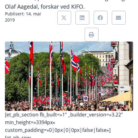
Olaf Aagedal, forskar ved KIFO.
Publisert: 14. mai
2019
[et_pb_section fb_built=»1″ _builder_version=»3.22″
min_height=»3394px»
custom_padding=»0|0px|0|0px|false|false»]
[et_pb_row