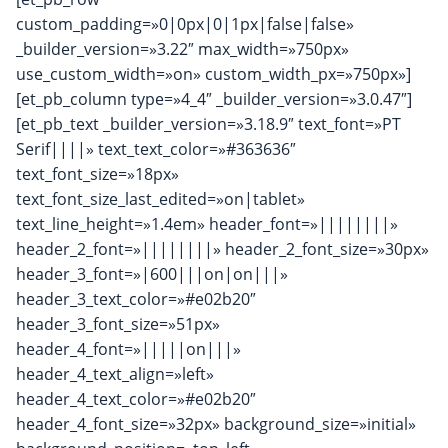
custom_padding=»0|0px|0|1px|false|false»
_builder_version=»3.22″ max_width=»750px»
use_custom_width=»on» custom_width_px=»750px»]
[et_pb_column type=»4_4″ _builder_version=»3.0.47″]
[et_pb_text _builder_version=»3.18.9″ text_font=»PT
Serif||||» text_text_color=»#363636″
text_font_size=»18px»
text_font_size_last_edited=»on|tablet»
text_line_height=»1.4em» header_font=»||||||||»
header_2_font=»||||||||» header_2_font_size=»30px»
header_3_font=»|600|||on|on|||»
header_3_text_color=»#e02b20″
header_3_font_size=»51px»
header_4_font=»|||||on|||»
header_4_text_align=»left»
header_4_text_color=»#e02b20″
header_4_font_size=»32px» background_size=»initial»