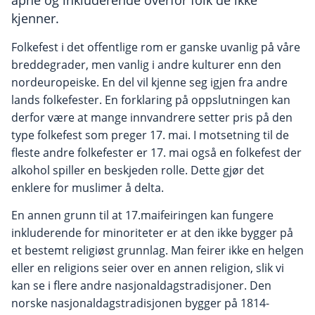
åpne og inkluderende overfor folk de ikke
kjenner.
Folkefest i det offentlige rom er ganske uvanlig på våre
breddegrader, men vanlig i andre kulturer enn den
nordeuropeiske. En del vil kjenne seg igjen fra andre
lands folkefester. En forklaring på oppslutningen kan
derfor være at mange innvandrere setter pris på den
type folkefest som preger 17. mai. I motsetning til de
fleste andre folkefester er 17. mai også en folkefest der
alkohol spiller en beskjeden rolle. Dette gjør det
enklere for muslimer å delta.
En annen grunn til at 17.maifeiringen kan fungere
inkluderende for minoriteter er at den ikke bygger på
et bestemt religiøst grunnlag. Man feirer ikke en helgen
eller en religions seier over en annen religion, slik vi
kan se i flere andre nasjonaldagstradisjoner. Den
norske nasjonaldagstradisjonen bygger på 1814-