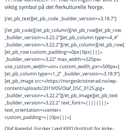
viktig symbol på det flerkulturelle Norge.
[/et_pb_text][et_pb_code _builder_version=»3.18.7″]
[/et_pb_code][/et_pb_column][/et_pb_row][et_pb_row
_builder_version=»3.22.2″][et_pb_column type=»4_4″
_builder_version=»3.22.2″][/et_pb_column][/et_pb_row]
[et_pb_row custom_padding=»0px|0px||||»
_builder_version=»3.22″ max_width=»525px»
use_custom_width=»on» custom_width_px=»500px»]
[et_pb_column type=»1_2″ _builder_version=»3.18.9″]
[et_pb_image src=»https://norgeskristnerad.no/wp-
content/uploads/2019/05/Olaf_DSC_0125.jpg»
_builder_version=»3.22.2″][/et_pb_image][et_pb_text
_builder_version=»3.22.2″ text_font=»||||||||»
text_orientation=»center»
custom_padding=»||0px|||»]
Olaf Aagedal, Forsker I ved KIFO (Institutt for kirke-,