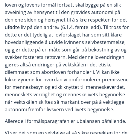
loven og lovens formål fortsatt skal bygge på en slik
avveining av hensynet til den gravides autonomi på
den ene siden og hensynet til å sikre respekten for det
ufødte liv på den andre» (6.1.4, femte ledd). Til tross for
dette er det tydelig at lovforslaget har som sitt klare
hovedanliggende å utvide kvinnens selvbestemmelse,
og gjør dette på en måte som går på bekostning av og
svekker fosterets rettsvern. Med denne lovendringen
gjøres altså endringer på vektskålen i det etiske
dilemmaet som abortloven forhandler i. Vi kan ikke
lukke øynene for hvordan vi omformulerer premissene
for menneskesyn og etikk knyttet til menneskeverdet,
menneskets verdighet og menneskelivets begynnelse
når vektskålen skiftes så markant over på å vektlegge
autonomi fremfor livsvern ved livets begynnelse.
Allerede i formålsparagrafen er ubalansen påfallende.
Vi ser det som en selvfølge at «å sikre respekten for det