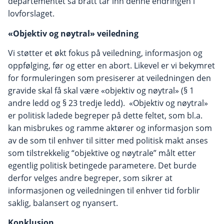
departementet så brått tar inn denne endringen i
lovforslaget.
«Objektiv og nøytral» veiledning
Vi støtter et økt fokus på veiledning, informasjon og
oppfølging, før og etter en abort. Likevel er vi bekymret
for formuleringen som presiserer at veiledningen den
gravide skal få skal være «objektiv og nøytral» (§ 1
andre ledd og § 23 tredje ledd). «Objektiv og nøytral»
er politisk ladede begreper på dette feltet, som bl.a.
kan misbrukes og ramme aktører og informasjon som
av de som til enhver til sitter med politisk makt anses
som tilstrekkelig “objektive og nøytrale” målt etter
egentlig politisk betingede parametere. Det burde
derfor velges andre begreper, som sikrer at
informasjonen og veiledningen til enhver tid forblir
saklig, balansert og nyansert.
Konklusjon