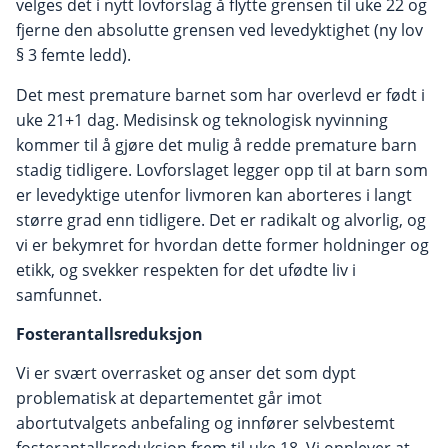
velges det i nytt lovforslag å flytte grensen til uke 22 og
fjerne den absolutte grensen ved levedyktighet (ny lov
§ 3 femte ledd).
Det mest premature barnet som har overlevd er født i
uke 21+1 dag. Medisinsk og teknologisk nyvinning
kommer til å gjøre det mulig å redde premature barn
stadig tidligere. Lovforslaget legger opp til at barn som
er levedyktige utenfor livmoren kan aborteres i langt
større grad enn tidligere. Det er radikalt og alvorlig, og
vi er bekymret for hvordan dette former holdninger og
etikk, og svekker respekten for det ufødte liv i
samfunnet.
Fosterantallsreduksjon
Vi er svært overrasket og anser det som dypt
problematisk at departementet går imot
abortutvalgets anbefaling og innfører selvbestemt