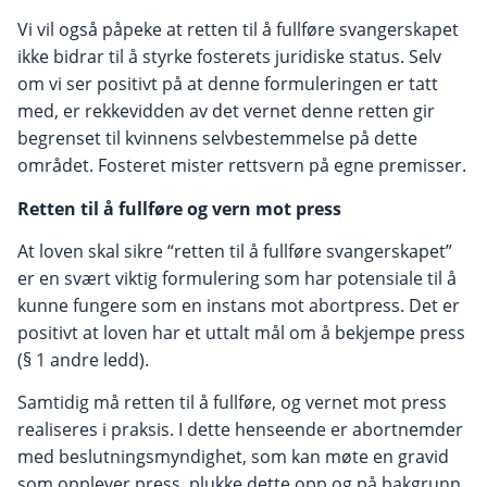
Vi vil også påpeke at retten til å fullføre svangerskapet
ikke bidrar til å styrke fosterets juridiske status. Selv
om vi ser positivt på at denne formuleringen er tatt
med, er rekkevidden av det vernet denne retten gir
begrenset til kvinnens selvbestemmelse på dette
området. Fosteret mister rettsvern på egne premisser.
Retten til å fullføre og vern mot press
At loven skal sikre “retten til å fullføre svangerskapet”
er en svært viktig formulering som har potensiale til å
kunne fungere som en instans mot abortpress. Det er
positivt at loven har et uttalt mål om å bekjempe press
(§ 1 andre ledd).
Samtidig må retten til å fullføre, og vernet mot press
realiseres i praksis. I dette henseende er abortnemder
med beslutningsmyndighet, som kan møte en gravid
som opplever press, plukke dette opp og på bakgrunn