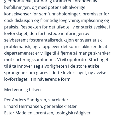
gjennomtenkt, for dårlig forankret i bredden av
befolkningen, og med potensielt alvorlige
konsekvenser for samfunnsholdninger, premisser for
etisk diskusjon og fremtidig lovgivning, implisering og
praksis. Respekten for det ufødte liv er sterkt svekket i
lovforslaget, den forhastede innføringen av
selvbestemt fosterantallsreduksjon er svært etisk
problematisk, og vi opplever det som sjokkerende at
departementet er villige til å fjerne så mange skranker
mot sorteringssamfunnet. Vi vil oppfordre Stortinget
til å ta innover seg alvorligheten i de store etiske
sprangene som gjøres i dette lovforslaget, og avvise
lovforslaget i sin nåværende form.
Med vennlig hilsen
Per Anders Sandgren, styreleder
Erhard Hermansen, generalsekretær
Ester Madelen Lorentzen, teologisk rådgiver