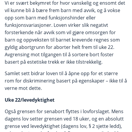
Vi er svært bekymret for hvor vanskelig og ensomt det
vil kunne bli å bære frem barn med avvik, og å vokse
opp som barn med funksjonshinder eller
funksjonsvariasjoner. Loven virker slik negativt
forsterkende når avvik som vil gjøre omsorgen for
barn og oppveksten til barnet krevende regnes som
gyldig abortgrunn for aborter helt frem til uke 22.
Avgrensing mot tilgangen til å sortere bort foster
basert på estetiske trekk er ikke tilstrekkelig.
Samlet sett bidrar loven til å åpne opp for et større
rom for diskriminering basert på egenskaper – ikke til å
verne mot dette.
Uke 22/levedyktighet
Også grensen for senabort flyttes i lovforslaget. Mens
dagens lov setter grensen ved 18 uker, og en absolutt
grense ved levedyktighet (dagens lov, § 2 sjette ledd),