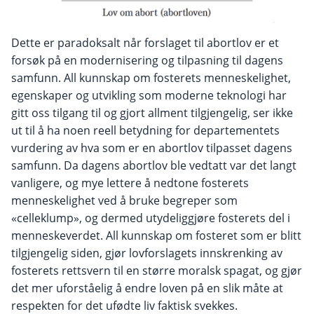
Dette er paradoksalt når forslaget til abortlov er et
forsøk på en modernisering og tilpasning til dagens
samfunn. All kunnskap om fosterets menneskelighet,
egenskaper og utvikling som moderne teknologi har
gitt oss tilgang til og gjort allment tilgjengelig, ser ikke
ut til å ha noen reell betydning for departementets
vurdering av hva som er en abortlov tilpasset dagens
samfunn. Da dagens abortlov ble vedtatt var det langt
vanligere, og mye lettere å nedtone fosterets
menneskelighet ved å bruke begreper som
«celleklump», og dermed utydeliggjøre fosterets del i
menneskeverdet. All kunnskap om fosteret som er blitt
tilgjengelig siden, gjør lovforslagets innskrenking av
fosterets rettsvern til en større moralsk spagat, og gjør
det mer uforståelig å endre loven på en slik måte at
respekten for det ufødte liv faktisk svekkes.