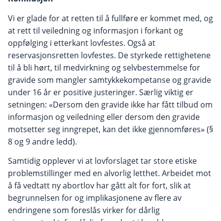
Vi er glade for at retten til å fullføre er kommet med, og
at rett til veiledning og informasjon i forkant og
oppfølging i etterkant lovfestes. Også at
reservasjonsretten lovfestes. De styrkede rettighetene
til å bli hørt, til medvirkning og selvbestemmelse for
gravide som mangler samtykkekompetanse og gravide
under 16 år er positive justeringer. Særlig viktig er
setningen: «Dersom den gravide ikke har fått tilbud om
informasjon og veiledning eller dersom den gravide
motsetter seg inngrepet, kan det ikke gjennomføres» (§
8 og 9 andre ledd).
Samtidig opplever vi at lovforslaget tar store etiske
problemstillinger med en alvorlig letthet. Arbeidet mot
å få vedtatt ny abortlov har gått alt for fort, slik at
begrunnelsen for og implikasjonene av flere av
endringene som foreslås virker for dårlig