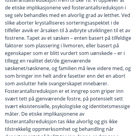
fosterantallsreduksjon frem til uke 18. Vi opplever at
de etiske implikasjonene ved fosterantallsreduksjon i
seg selv behandles med en alvorlig grad av letthet. Ved
slike aborter krystalliseres sorteringsaspektet i de
tilfeller avvik er årsaken til å avbryte utviklingen til et av
fostrene. Tapet av et søsken – enten basert på tilfeldige
faktorer som plassering i livmoren, eller basert på
egenskaper som er blitt vurdert som uønskede – er i
tillegg en realitet det/de gjenværende
søskenet/søsknene, og familien må leve videre med, og
som bringer inn helt andre fasetter enn det en abort
som avslutter hele svangerskapet innebærer.
Fosterantallsreduksjon er et inngrep som griper inn
svært tett på gjenværende fostre, på potensielt sett
svært eksistensielle, psykologiske og identitetsmessige
måter. De etiske implikasjonene av
fosterantallsreduksjon tas ikke alvorlig og gis ikke
tilstrekkelig oppmerksomhet og behandling når