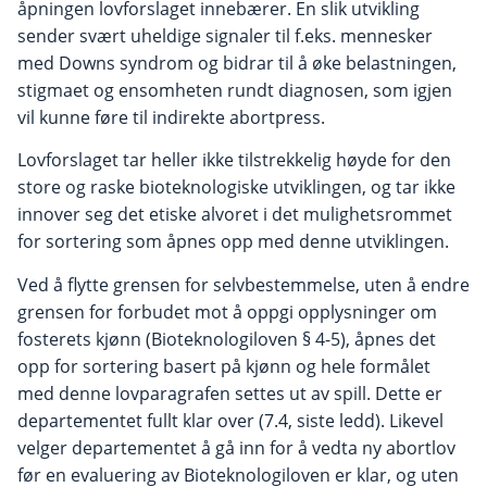
åpningen lovforslaget innebærer. En slik utvikling
sender svært uheldige signaler til f.eks. mennesker
med Downs syndrom og bidrar til å øke belastningen,
stigmaet og ensomheten rundt diagnosen, som igjen
vil kunne føre til indirekte abortpress.
Lovforslaget tar heller ikke tilstrekkelig høyde for den
store og raske bioteknologiske utviklingen, og tar ikke
innover seg det etiske alvoret i det mulighetsrommet
for sortering som åpnes opp med denne utviklingen.
Ved å flytte grensen for selvbestemmelse, uten å endre
grensen for forbudet mot å oppgi opplysninger om
fosterets kjønn (Bioteknologiloven § 4-5), åpnes det
opp for sortering basert på kjønn og hele formålet
med denne lovparagrafen settes ut av spill. Dette er
departementet fullt klar over (7.4, siste ledd). Likevel
velger departementet å gå inn for å vedta ny abortlov
før en evaluering av Bioteknologiloven er klar, og uten