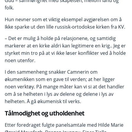
Gud – samhørighet med skapelsen, mellom land og
folk.
Hun nevner som et viktig eksempel avgjørelsen om å
Ikke sparke ut den lille russisk-ortodokse kirken fra KV.
– Det er mulig å holde på relasjonene, og samtidig
markerer at en kirke aldri kan legitimere en krig.. Jeg er
styrket min tro på at vi ikke løser konflikter ved å holde
noen utenfor.
I den sammenheng snakker Camnerin om
økumenikken som en gave til verden; at her ligger
noen verktøy. På mange måter kan vi si at det handler
om å se helheten i lys av delene og delene i lys av
helheten. Å gå økumenisk til verks.
Tålmodighet og utholdenhet
Etter foredraget fulgte panelsamtale med Hilde Marie