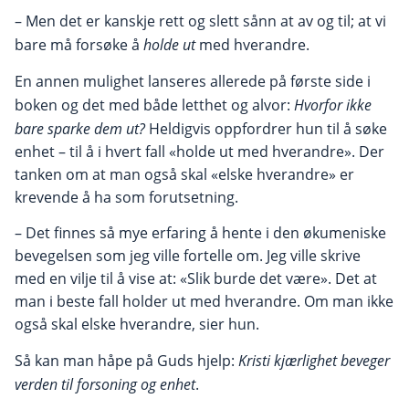
– Men det er kanskje rett og slett sånn at av og til; at vi
bare må forsøke å
holde ut
med hverandre.
En annen mulighet lanseres allerede på første side i
boken og det med både letthet og alvor:
Hvorfor ikke
bare sparke dem ut?
Heldigvis oppfordrer hun til å søke
enhet – til å i hvert fall «holde ut med hverandre». Der
tanken om at man også skal «elske hverandre» er
krevende å ha som forutsetning.
– Det finnes så mye erfaring å hente i den økumeniske
bevegelsen som jeg ville fortelle om. Jeg ville skrive
med en vilje til å vise at: «Slik burde det være». Det at
man i beste fall holder ut med hverandre. Om man ikke
også skal elske hverandre, sier hun.
Så kan man håpe på Guds hjelp:
Kristi kjærlighet beveger
verden til forsoning og enhet
.