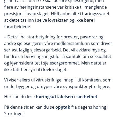
grunn at «… det ikke skal berøre sjelesorgen», men
flere av høringsinstansene var kritiske til manglende
presisjon i lovforslaget. NKR anbefalte i høringssvaret
at dette tas inn i selve lovteksten og ikke bare i
forarbeidene.
– Det vil ha stor betydning for prester, pastorer og
andre sjelesørgere i våre medlemssamfunn som driver
seriøst faglig sjelesorgarbeid. Det vil avklare mye og
hindre en berøringsangst for å samtale om seksualitet
og kjønnsidentitet i sjelesorgsrommet. Men dette er
ikke tatt hensyn til i lovforslaget.
Vi viser ellers til vårt skriftlige innspill til komiteen, som
underbygger og utdyper våre synspunkter ytterligere.
Her kan du lese
høringsuttalelsen i sin helhet
På denne siden kan du se
opptak
fra dagens høring i
Stortinget.