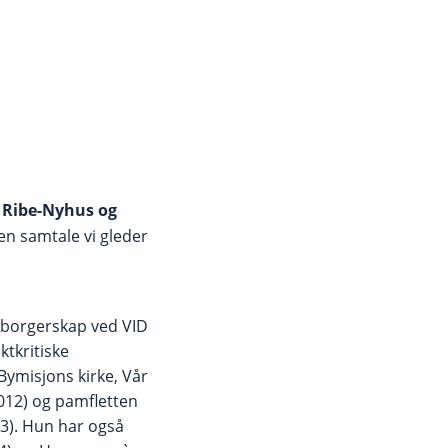
 Ribe-Nyhus og
en samtale vi gleder
dborgerskap ved VID
tkritiske
Bymisjons kirke, Vår
2012) og pamfletten
13). Hun har også