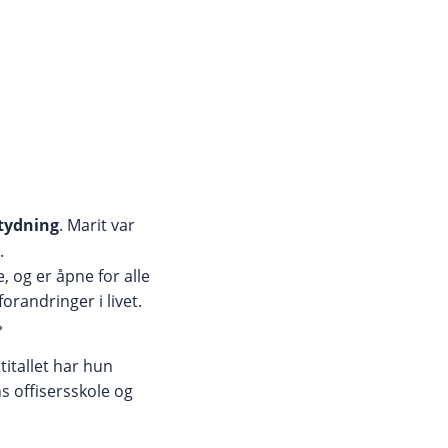
tydning
. Marit var
.
, og er åpne for alle
orandringer i livet.
»
titallet har hun
s offisersskole og