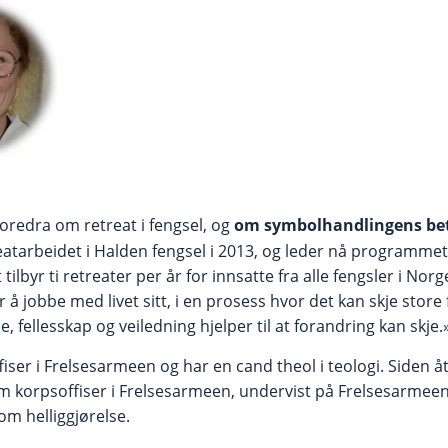
 foredra om retreat i fengsel, og
om symbolhandlingens be
eatarbeidet i Halden fengsel i 2013, og leder nå programmet
lbyr ti retreater per år for innsatte fra alle fengsler i Norge
 å jobbe med livet sitt, i en prosess hvor det kan skje store f
, fellesskap og veiledning hjelper til at forandring kan skje.
ffiser i Frelsesarmeen og har en cand theol i teologi. Siden åt
 korpsoffiser i Frelsesarmeen, undervist på Frelsesarmeen
m helliggjørelse.