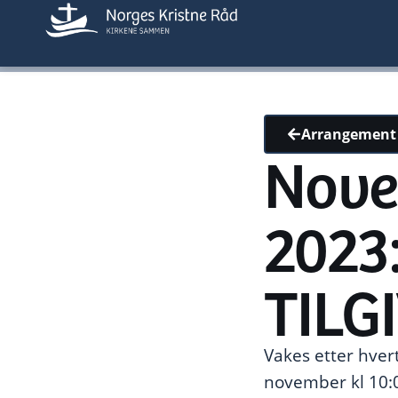
Arrangement
Nove
2023
TILG
Vakes etter hver
november kl 10:0