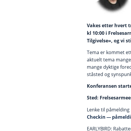
Vakes etter hvert 
kl 10:00 i Frelsesa
Tilgivelse», og vi 
Tema er kommet etter 
aktuelt tema mange 
mange dyktige foredr
ståsted og synspun
Konferansen starte
Sted: Frelsesarmee
Lenke til påmelding 
Checkin — påmeldi
EARLYBIRD: Rabatter