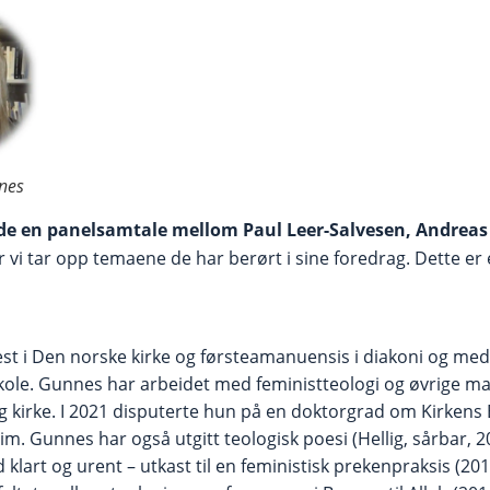
nes
de en panelsamtale mellom Paul Leer-Salvesen, Andreas
r vi tar opp temaene de har berørt i sine foredrag. Dette er 
st i Den norske kirke og førsteamanuensis i diakoni og me
kole. Gunnes har arbeidet med feministteologi og øvrige mak
g kirke. I 2021 disputerte hun på en doktorgrad om Kirkens 
im. Gunnes har også utgitt teologisk poesi (Hellig, sårbar, 
klart og urent – utkast til en feministisk prekenpraksis (20