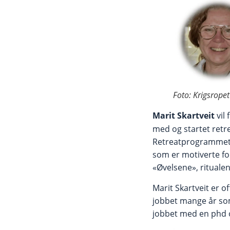
Foto: Krigsropet
Marit Skartveit
vil
med og startet retr
Retreatprogrammet ti
som er motiverte for
«Øvelsene», ritualene
Marit Skartveit er o
jobbet mange år som
jobbet med en phd o