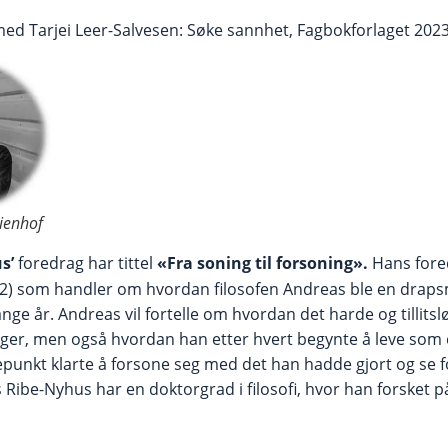
d Tarjei Leer-Salvesen: Søke sannhet, Fagbokforlaget 202
lienhof
us’
foredrag har tittel
«Fra soning til forsoning».
Hans fore
22) som handler om hvordan filosofen Andreas ble en drap
ange år. Andreas vil fortelle om hvordan det harde og tillitsl
riger, men også hvordan han etter hvert begynte å leve som e
punkt klarte å forsone seg med det han hadde gjort og se fo
Ribe-Nyhus har en doktorgrad i filosofi, hvor han forsket p