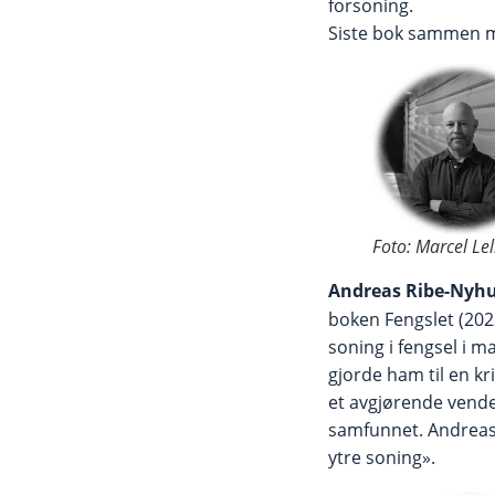
forsoning.
Siste bok sammen me
Foto: Marcel Le
Andreas Ribe-Nyh
boken Fengslet (20
soning i fengsel i m
gjorde ham til en k
et avgjørende vende
samfunnet. Andreas 
ytre soning».