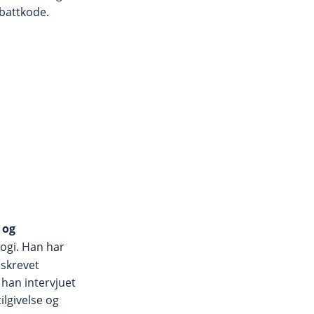
abattkode.
 og
logi. Han har
 skrevet
 han intervjuet
lgivelse og