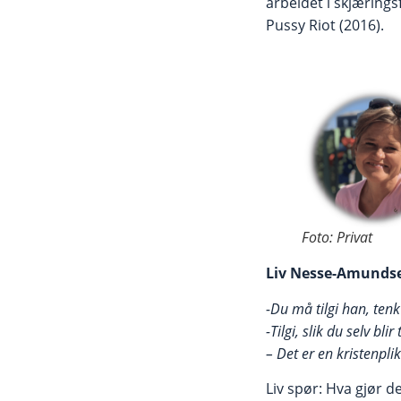
arbeidet i skjæring
Pussy Riot (2016).
Foto: Privat
Liv Nesse-Amund
-Du må tilgi han, tenk
-Tilgi, slik du selv blir t
– Det er en kristenplikt
Liv spør: Hva gjør 