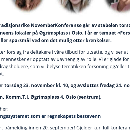
tradisjonsrike NovemberKonferanse går av stabelen tor
rmeens lokaler på Øgrimsplass i Oslo. I år er temaet «For
stiller spørsmål ved om det mulig etter krenkelser.
forslag fra deltakere i våre tilbud for utsatte, og vi ser at 
mennesker er opptatt av uavhengig av rolle. Vi er glade fo
agsholdere, som vil belyse tematikken forsoning og/eller tilg
kt.
r torsdag 23. november kl. 10, og avsluttes fredag 24. n
n, Komm.T.I. Øgrimsplass 4, Oslo (sentrum).
her:
ngssystemet som er regnskapets bestevenn
t påmelding innen 20. september! Gjelder kun full konferanse