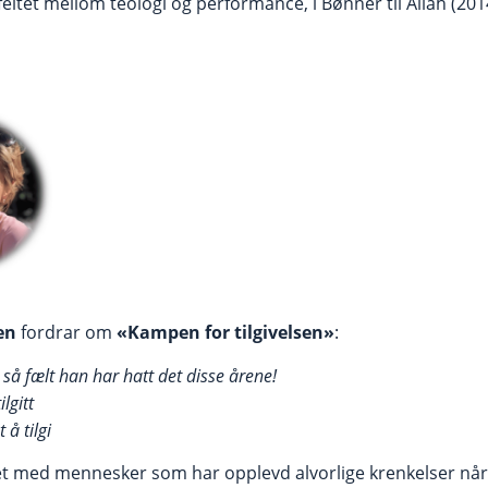
sfeltet mellom teologi og performance, i Bønner til Allah (
sen
fordrar om
«Kampen for tilgivelsen»
:
 så fælt han har hatt det disse årene!
ilgitt
 å tilgi
det med mennesker som har opplevd alvorlige krenkelser nå