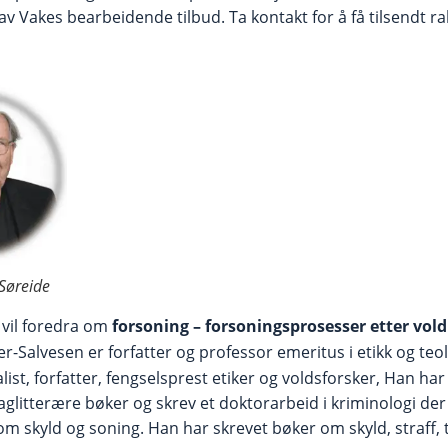
av Vakes bearbeidende tilbud. Ta kontakt for å få tilsendt r
 Søreide
n
vil foredra om
forsoning – forsoningsprosesser etter vold
er-Salvesen er forfatter og professor emeritus i etikk og teo
ist, forfatter, fengselsprest etiker og voldsforsker, Han har
aglitterære bøker og skrev et doktorarbeid i kriminologi der
skyld og soning. Han har skrevet bøker om skyld, straff, ti