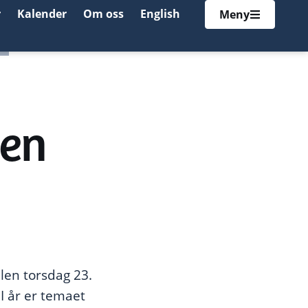
r
Kalender
Om oss
English
Meny
en
len torsdag 23.
I år er temaet