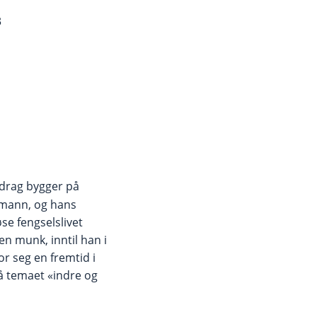
3
drag bygger på
smann, og hans
øse fengselslivet
n munk, inntil han i
r seg en fremtid i
å temaet «indre og