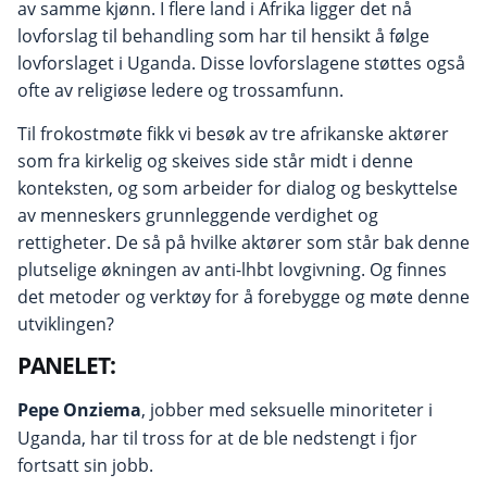
av samme kjønn. I flere land i Afrika ligger det nå
lovforslag til behandling som har til hensikt å følge
lovforslaget i Uganda. Disse lovforslagene støttes også
ofte av religiøse ledere og trossamfunn.
Til frokostmøte fikk vi besøk av tre afrikanske aktører
som fra kirkelig og skeives side står midt i denne
konteksten, og som arbeider for dialog og beskyttelse
av menneskers grunnleggende verdighet og
rettigheter. De så på hvilke aktører som står bak denne
plutselige økningen av anti-lhbt lovgivning. Og finnes
det metoder og verktøy for å forebygge og møte denne
utviklingen?
PANELET:
Pepe Onziema
, jobber med seksuelle minoriteter i
Uganda, har til tross for at de ble nedstengt i fjor
fortsatt sin jobb.