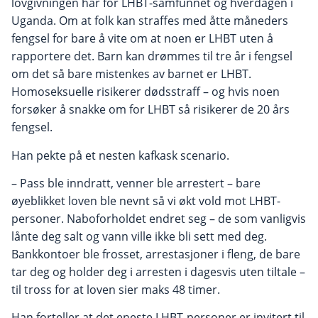
lovgivningen har for LHBT-samfunnet og hverdagen i
Uganda. Om at folk kan straffes med åtte måneders
fengsel for bare å vite om at noen er LHBT uten å
rapportere det. Barn kan drømmes til tre år i fengsel
om det så bare mistenkes av barnet er LHBT.
Homoseksuelle risikerer dødsstraff – og hvis noen
forsøker å snakke om for LHBT så risikerer de 20 års
fengsel.
Han pekte på et nesten kafkask scenario.
– Pass ble inndratt, venner ble arrestert – bare
øyeblikket loven ble nevnt så vi økt vold mot LHBT-
personer. Naboforholdet endret seg – de som vanligvis
lånte deg salt og vann ville ikke bli sett med deg.
Bankkontoer ble frosset, arrestasjoner i fleng, de bare
tar deg og holder deg i arresten i dagesvis uten tiltale –
til tross for at loven sier maks 48 timer.
Han forteller at det eneste LHBT-personer er invitert til