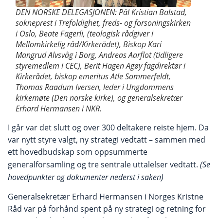
DEN NORSKE DELEGASJONEN: Pål Kristian Balstad,
sokneprest i Trefoldighet, freds- og forsoningskirken
i Oslo, Beate Fagerli, (teologisk rådgiver i
Mellomkirkelig råd/Kirkerådet), Biskop Kari
Mangrud Alvsvåg i Borg, Andreas Aarflot (tidligere
styremedlem i CEC), Berit Hagen Agøy fagdirektør i
Kirkerådet, biskop emeritus Atle Sommerfeldt,
Thomas Raadum Iversen, leder i Ungdommens
kirkemøte (Den norske kirke), og generalsekretær
Erhard Hermansen i NKR.
I går var det slutt og over 300 deltakere reiste hjem. Da
var nytt styre valgt, ny strategi vedtatt – sammen med
ett hovedbudskap som oppsummerte
generalforsamling og tre sentrale uttalelser vedtatt.
(Se
hovedpunkter og dokumenter nederst i saken)
Generalsekretær Erhard Hermansen i Norges Kristne
Råd var på forhånd spent på ny strategi og retning for