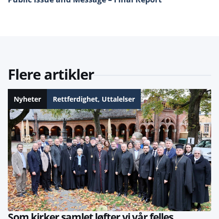
Flere artikler
Nyheter
Rettferdighet
,
Uttalelser
Som kirker samlet løfter vi vår felles