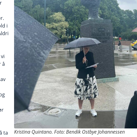
r
r.
ld i
ldri
 vi
r å
 av
 og
ør
Kristina Quintano. Foto: Bendik Ostbye Johannessen
å ta