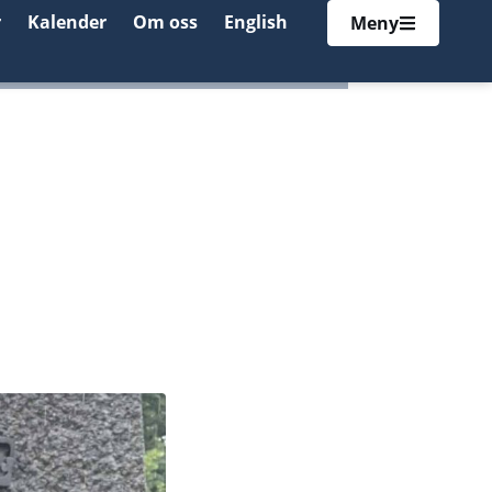
r
Kalender
Om oss
English
Meny