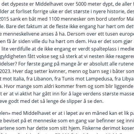
 det dypeste er Middelhavet over 5000 meter dypt, de aller fl
er at forliset forrige uke er det største i nyere historie, 
il 2015 sank en båt med 1100 mennesker om bord utenfor Mal
. Bare det faktum at de fleste ikke engang har hørt om dett
sse menneskelivene anses å ha. Dersom over ett tusen euro
en få år siden ville du ha hørt om dem. Hva er det som gjør
ite verdifulle at de ikke engang er verdt spalteplass i med
egyldigheten fått vokse seg så sterk at vi nesten ikke reager
delser? For første gang på mange år er absolutt alle ruten
r 2023. Hver dag setter kvinner, menn og barn seg i båter som
t mot Italia, fra Libanon, fra Tunis mot Lampedusa, fra Libya
. Hvor mange som aldri kommer frem og som blir liggende
et er at vi aktivt har gått inn for å lage verdens største mass
leve godt med det så lenge de slipper å se den.
elen» med Middelhavet er at i løpet av en måned kan et lik
le beviset på et menneske som en gang var befinner seg inn
artene som har dette som sitt hjem. Fiskerne derimot koser s