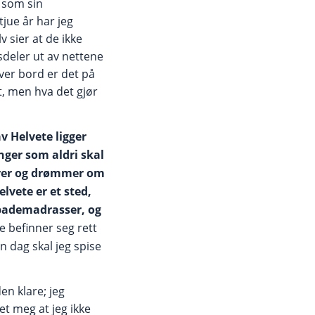
t som sin
tjue år har jeg
 sier at de ikke
psdeler ut av nettene
ver bord er det på
t, men hva det gjør
 Helvete ligger
ger som aldri skal
pirer og drømmer om
elvete er et sted,
e bademadrasser, og
e befinner seg rett
n dag skal jeg spise
en klare; jeg
et meg at jeg ikke