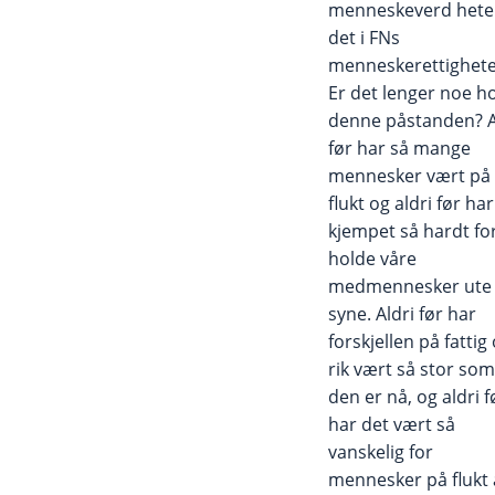
menneskeverd hete
det i FNs
menneskerettighete
Er det lenger noe ho
denne påstanden? A
før har så mange
mennesker vært på
flukt og aldri før har
kjempet så hardt fo
holde våre
medmennesker ute
syne. Aldri før har
forskjellen på fattig
rik vært så stor som
den er nå, og aldri f
har det vært så
vanskelig for
mennesker på flukt 