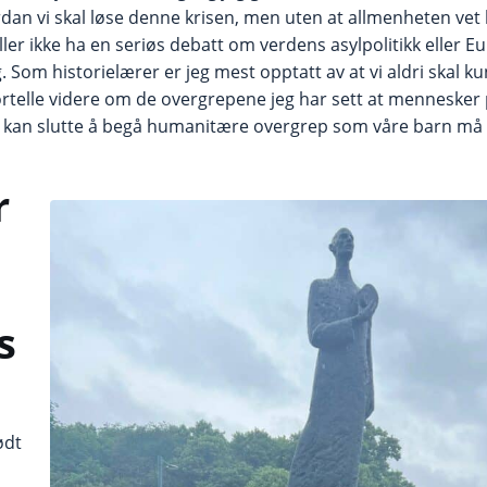
dan vi skal løse denne krisen, men uten at allmenheten vet
eller ikke ha en seriøs debatt om verdens asylpolitikk eller E
. Som historielærer er jeg mest opptatt av at vi aldri skal kun
rtelle videre om de overgrepene jeg har sett at mennesker p
rt kan slutte å begå humanitære overgrep som våre barn må b
r
s
ødt