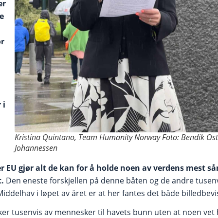
er
te
or
 i
Kristina Quintano, Team Humanity Norway Foto: Bendik Os
Johannessen
 der EU gjør alt de kan for å holde noen av verdens mest 
t.
Den eneste forskjellen på denne båten og de andre tuse
iddelhav i løpet av året er at her fantes det både billedbev
ker tusenvis av mennesker til havets bunn uten at noen vet 