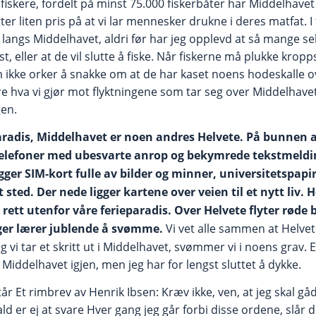
fiskere, fordelt på minst 75.000 fiskerbåter har Middelhave
er liten pris på at vi lar mennesker drukne i deres matfat. I 
langs Middelhavet, aldri før har jeg opplevd at så mange selv
t, eller at de vil slutte å fiske. Når fiskerne må plukke krop
am ikke orker å snakke om at de har kaset noens hodeskalle o
are hva vi gjør mot flyktningene som tar seg over Middelhave
gen.
adis, Middelhavet er noen andres Helvete. På bunnen av
telefoner med ubesvarte anrop og bekymrede tekstmeldin
ligger SIM-kort fulle av bilder og minner, universitetspa
sted. Der nede ligger kartene over veien til et nytt liv. H
 rett utenfor våre ferieparadis. Over Helvete flyter rød
ger lærer jublende å svømme.
Vi vet alle sammen at Helvet
 vi tar et skritt ut i Middelhavet, svømmer vi i noens grav. E
a Middelhavet igjen, men jeg har for lengst sluttet å dykke.
tår Et rimbrev av Henrik Ibsen: Kræv ikke, ven, at jeg skal gåd
ald er ej at svare Hver gang jeg går forbi disse ordene, slår d