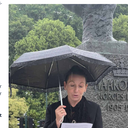
-
r
r
t