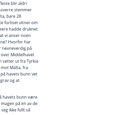
este blir aldri
dessverre stemmer
ta, bare 28
e forliset vitner om
peere hadde druknet
 at vi anser noen
iene? Hvorfor har
er nevneverdig på
e over Middelhavet
 setter ut fra Tyrkia
 mot Malta, fra
 på havets bunn vet
egrav og at
 på havets bunn være
i magen på en av de
eg ikke fullt så