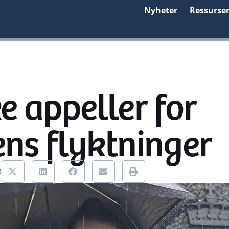
Nyheter
Ressurse
e appeller for
ns flyktninger
3