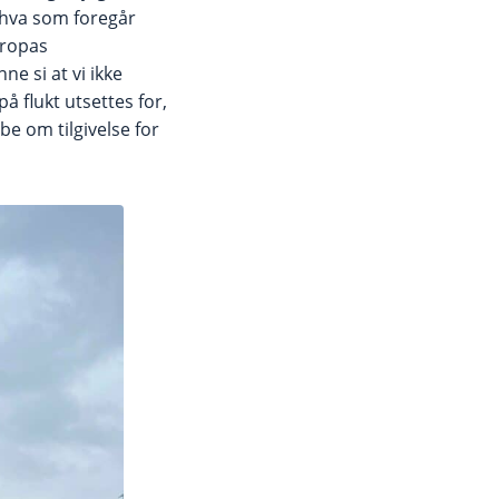
 hva som foregår
uropas
ne si at vi ikke
å flukt utsettes for,
e om tilgivelse for