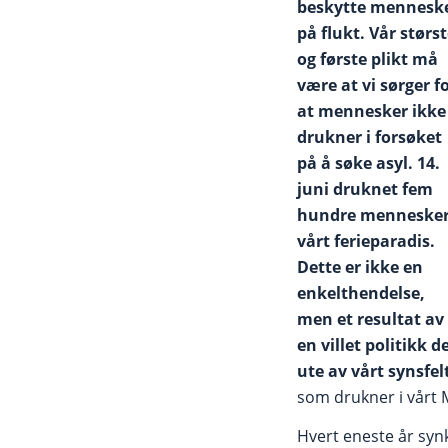
beskytte mennesk
på flukt. Vår størs
og første plikt må
være at vi sørger f
at mennesker ikke
drukner i forsøket
på å søke asyl. 14.
juni druknet fem
hundre mennesker
vårt ferieparadis.
Dette er ikke en
enkelthendelse,
men et resultat av
en villet politikk
ute av vårt synsfel
som drukner i vårt M
Hvert eneste år syn