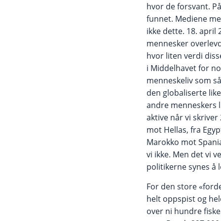
hvor de forsvant. På
funnet. Mediene meld
ikke dette. 18. apr
mennesker overlevde
hvor liten verdi di
i Middelhavet for no
menneskeliv som så l
den globaliserte lik
andre menneskers li
aktive når vi skrive
mot Hellas, fra Egyp
Marokko mot Spania
vi ikke. Men det vi v
politikerne synes å 
For den store «ford
helt oppspist og he
over ni hundre fiske