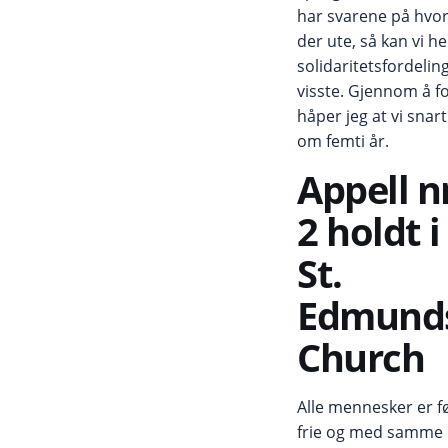
har svarene på hvor
der ute, så kan vi h
solidaritetsfordeling
visste. Gjennom å fo
håper jeg at vi sna
om femti år.
Appell n
2 holdt i
St.
Edmund
Church
Alle mennesker er f
frie og med samme