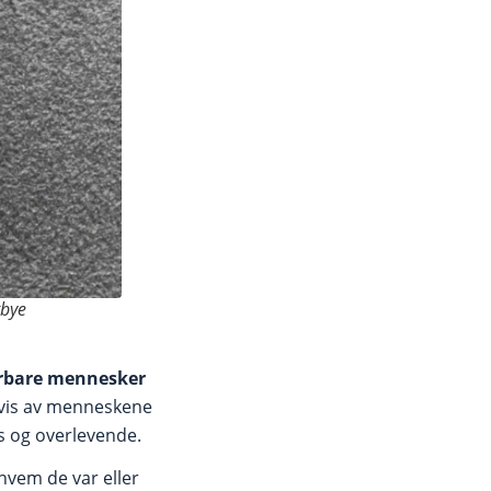
tbye
sårbare mennesker
nvis av menneskene
is og overlevende.
hvem de var eller