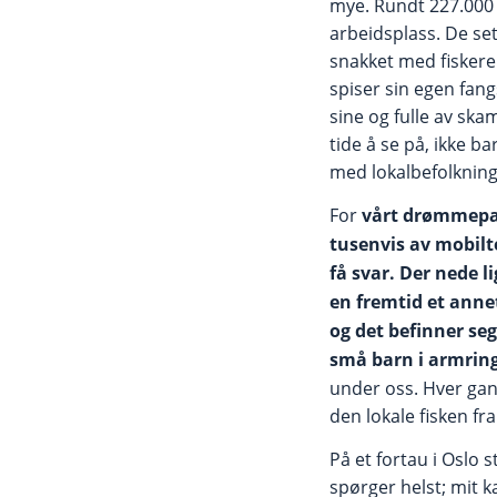
mye. Rundt 227.000 
arbeidsplass. De sett
snakket med fiskere 
spiser sin egen fangs
sine og fulle av sk
tide å se på, ikke b
med lokalbefolknin
For
vårt drømmepar
tusenvis av mobil
få svar. Der nede 
en fremtid et annet 
og det befinner seg
små barn i armrin
under oss. Hver gang
den lokale fisken fr
På et fortau i Oslo s
spørger helst; mit k