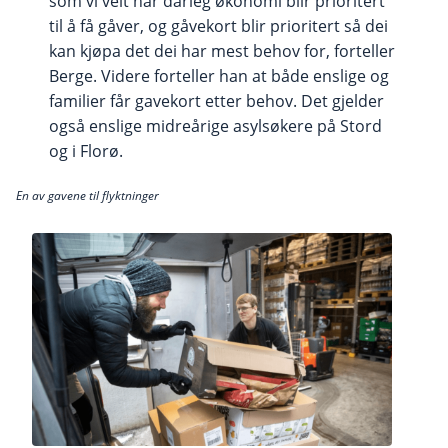
som vi veit har dårleg økonomi blir prioritert
til å få gåver, og gåvekort blir prioritert så dei
kan kjøpa det dei har mest behov for, forteller
Berge. Videre forteller han at både enslige og
familier får gavekort etter behov. Det gjelder
også enslige midreårige asylsøkere på Stord
og i Florø.
En av gavene til flyktninger