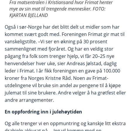
Fra matsentralen i Kristiansand hvor Frimat henter
mye av sin mat til trengende mennesker
.
FOTO:
KJARTAN BJELLAND
Også i sør-Norge har det blitt delt ut midler som har
kommet svært godt med. Foreningen Frimat gir mat til
vanskeligstilte. –Vi ser en økning på 30 prosent
sammenlignet med fjoråret. Og har en veldig stor
pågang fra folk som trenger hjelp, vi får 20–25 nye
henvendelser hver uke, sier Andreas Jølstad, daglig
leder i Frimat. I år fikk foreningen en gave på 100.000
kroner fra Norges Kristne Råd. Noen av Frimat-
utdelingene vil bruke sin andel av pengene til å kjøpe
julemat til sine brukere. Andre velger å ha grøtfest eller
andre arrangementer.
En oppfordring inn i julehøytiden
Og alle trenger vi en oppmuntring og kanskje litt ekstra
drahjelp akkurat nå. – Jeg vil komme med en