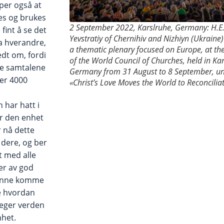
åper også at
es og brukes
2 September 2022, Karslruhe, Germany: H.E
 fint å se det
Yevstratiy of Chernihiv and Nizhiyn (Ukraine
ra hverandre,
a thematic plenary focused on Europe, at th
edt om, fordi
of the World Council of Churches, held in Kar
de samtalene
Germany from 31 August to 8 September, u
er 4000
«Christ’s Love Moves the World to Reconcilia
 har hatt i
er den enhet
ir nå dette
 dere, og ber
t med alle
er av god
l kunne komme
 hvordan
veger verden
nhet.