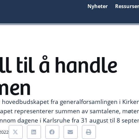
Nyheter
Ressurse
ll til å handle
men
v hovedbudskapet fra generalforsamlingen i Kirke
skapet representerer summen av samtalene, møt
nnom dagene i Karlsruhe fra 31 august til 8 sept
 2022