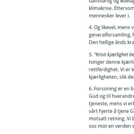
uansvarlig og ødelag
klimakrise. Ettersom
mennesker lever i.
4. Og likevel, mens
generalforsamling, 
Den hellige ånds kra
5.
“Kristi kjærlighet 
tvinger denne kjærlig
rettferdighet. Vi er
kjærligheten, slik de
6. Forsoning er en 
Gud og til hverandre
tjeneste, mens vi er
vårt hjerte å tjene G
motsatt retning. Vi 
oss mot en verden so