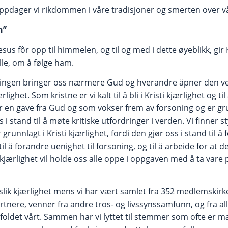
dager vi rikdommen i våre tradisjoner og smerten over vår
en”
Jesus fôr opp til himmelen, og til og med i dette øyeblikk, gir 
alle, om å følge ham.
ningen bringer oss nærmere Gud og hverandre åpner den v
ighet. Som kristne er vi kalt til å bli i Kristi kjærlighet og til
er en gave fra Gud og som vokser frem av forsoning og er gr
s i stand til å møte kritiske utfordringer i verden. Vi finner st
runnlagt i Kristi kjærlighet, fordi den gjør oss i stand til å
til å forandre uenighet til forsoning, og til å arbeide for at
i kjærlighet vil holde oss alle oppe i oppgaven med å ta vare 
en slik kjærlighet mens vi har vært samlet fra 352 medlemsk
tnere, venner fra andre tros- og livssynssamfunn, og fra all
oldet vårt. Sammen har vi lyttet til stemmer som ofte er ma