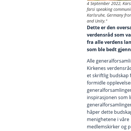
4 September 2022, Karsl
farsi speaking community
Karlsruhe, Germany from
and Unity."
Dette er den overs
verdensråd som var
fra alle verdens 
som ble bedt gjen
Alle generalforsamli
Kirkenes verdensråd
et skriftlig budskap 
formidle opplevelse
generalforsamlinge
inspirasjonen som li
generalforsamlingen
håper dette budskape
menighetene i våre
medlemskirker og pu