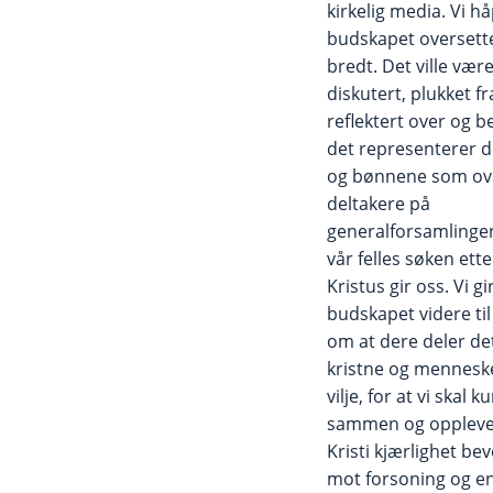
kirkelig media. Vi h
budskapet oversett
bredt. Det ville være
diskutert, plukket f
reflektert over og b
det representerer 
og bønnene som ov
deltakere på
generalforsamlingen
vår felles søken ett
Kristus gir oss. Vi g
budskapet videre til
om at dere deler de
kristne og mennesk
vilje, for at vi ska
sammen og oppleve
Kristi kjærlighet be
mot forsoning og e