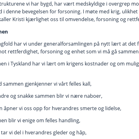
 strukturene vi har bygd, har vært medskyldige i overgrep m
 i denne bevegelsen for forsoning. I møte med krig, ulikhe
kaller Kristi kjærlighet oss til omvendelse, forsoning og rett
mmen
angfold har vi under generalforsamlingen på nytt lært at det 
mot rettferdighet, forsoning og enhet som vi må gå sammen
 i Tyskland har vi lært om krigens kostnader og om mulig
 sammen gjenkjenner vi vårt felles kall,
randre og snakke sammen blir vi nære naboer,
åpner vi oss opp for hverandres smerte og lidelse,
n blir vi enige om felles handling,
tar vi del i hverandres gleder og håp,