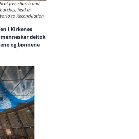
ical free church and
hurches, held in
orld to Reconciliation
en i Kirkenes
0 mennesker deltok
tene og bønnene