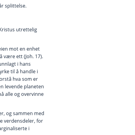
 splittelse.
Kristus utrettelig
eien mot en enhet
 å være ett (Joh. 17).
unnlagt i hans
yrke til å handle i
 forstå hva som er
 den levende planeten
på alle og overvinne
irker, og sammen med
e verdensdeler, for
rginaliserte i