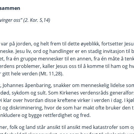
le sammen
tvinger oss” (2.
Kor. 5,14)
var på jorden, og helt frem til dette øyeblikk, fortsetter Jes
eske. Jesu liv, ord og handlinger er en stadig invitasjon til b
nnet, fra én gruppe mennesker til en annen, fra én måte å tenk
verdens problemer, kaller Jesus oss til å komme til ham og hvi
 gitt hele verden (Mt. 11,28).
ok, Johannes åpenbaring, snakker om menneskelig lidelse s
ig, død, sykdom og sult. Som Kirkenes verdensråds generalfor
vi klar over hvordan disse kreftene virker i verden i dag. I k
t og diskriminering, hvor de som har makt ofte bruker den t
 inkludere og bygge rettferdighet og fred.
er, folk og land står ansikt til ansikt med katastrofer som o