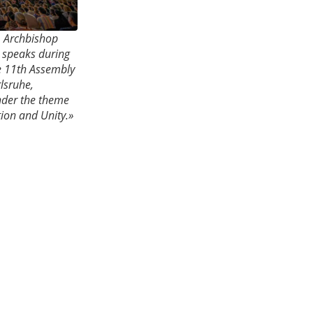
. Archbishop
) speaks during
e 11th Assembly
lsruhe,
nder the theme
tion and Unity.»