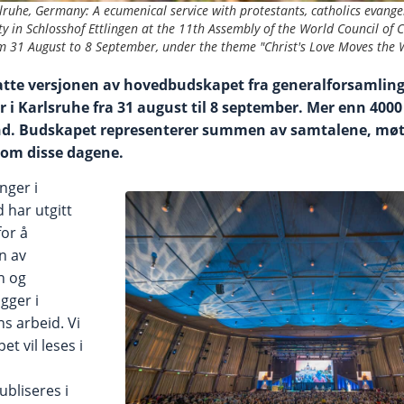
ruhe, Germany: A ecumenical service with protestants, catholics evangel
 in Schlosshof Ettlingen at the 11th Assembly of the World Council of C
 31 August to 8 September, under the theme "Christ's Love Moves the W
atte versjonen av hovedbudskapet fra generalforsamling
 i Karlsruhe fra 31 august til 8 september. Mer enn 400
land. Budskapet representerer summen av samtalene, mø
nom disse dagene.
nger i
 har utgitt
for å
n av
n og
gger i
s arbeid. Vi
t vil leses i
bliseres i