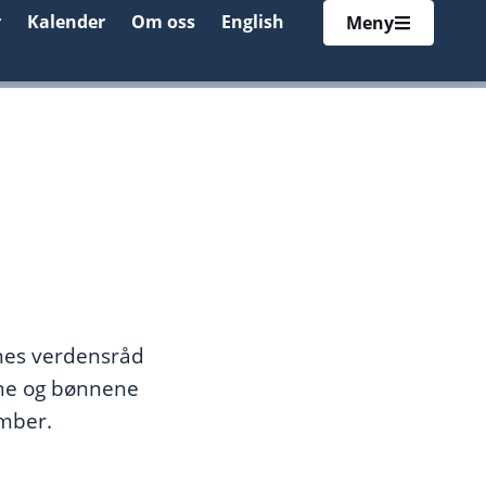
r
Kalender
Om oss
English
Meny
nes verdensråd
ene og bønnene
ember.