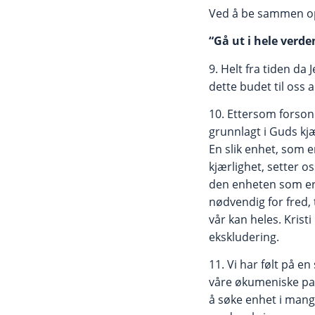
Ved å be sammen opp
“Gå ut i hele verd
9. Helt fra tiden da 
dette budet til oss 
10. Ettersom forso
grunnlagt i Guds kjærl
En slik enhet, som 
kjærlighet, setter os
den enheten som er g
nødvendig for fred, 
vår kan heles. Krist
ekskludering.
11. Vi har følt på 
våre økumeniske par
å søke enhet i mangf