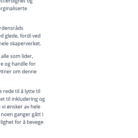
ettferdighet og
rginaliserte
erdensråds
d glede, fordi ved
 hele skaperverket.
alle som lider,
ere og handle for
 vitner om denne
de til å lytte til
t til inkludering og
 vi ønsker av hele
g noen ganger gått i
rlighet for å bevege