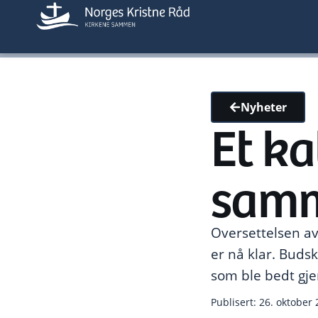
Nyheter
Et ka
sam
Oversettelsen a
er nå klar. Bud
som ble bedt gje
Publisert: 26. oktober