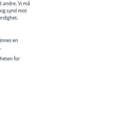
ot andre. Vi må
t og synd mot
ferdighet.
finnes en
.
heten for