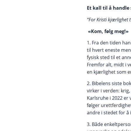
Et kall til å hand
“For Kristi kjærlighet 
«Kom, følg meg!»
1. Fra den tiden han 
til hvert eneste menn
fysisk sted til et a
Fremfor alt, midt i 
en kjærlighet som er
2. Bibelens siste b
virker i verden: kr
Karlsruhe i 2022 er 
følger urettferdighe
andre i stedet for å
3. Både enkeltperson