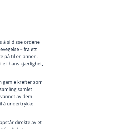
us å si disse ordene
evegelse – fra ett
e på til en annen.
le i hans kjærlighet,
om gamle krefter som
samling samlet i
jølvannet av dem
il å undertrykke
ppstår direkte av et