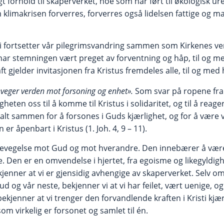
t forhold til skaperverket, noe som har ført til økologisk ur
 klimakrisen forverres, forverres også lidelsen fattige og ma
 vi fortsetter vår pilegrimsvandring sammen som Kirkenes v
har stemningen vært preget av forventning og håp, til og me
ft gjelder invitasjonen fra Kristus fremdeles alle, til og med
beveger verden mot forsoning og enhet».
Som svar på ropene fra 
heten oss til å komme til Kristus i solidaritet, og til å reag
 kalt sammen for å forsones i Guds kjærlighet, og for å være
n er åpenbart i Kristus (1. Joh. 4, 9 – 11).
bevegelse mot Gud og mot hverandre. Den innebærer å være re
. Den er en omvendelse i hjertet, fra egoisme og likegyldighe
kjenner at vi er gjensidig avhengige av skaperverket. Selv om
ud og vår neste, bekjenner vi at vi har feilet, vært uenige, o
bekjenner at vi trenger den forvandlende kraften i Kristi kjæ
m virkelig er forsonet og samlet til én.