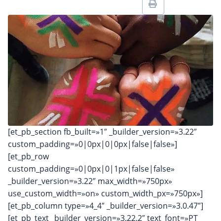
[et_pb_section fb_built=»1″ _builder_version=»3.22″
custom_padding=»0|0px|0|0px|false|false»]
[et_pb_row
custom_padding=»0|0px|0|1px|false|false»
_builder_version=»3.22″ max_width=»750px»
use_custom_width=»on» custom_width_px=»750px»]
[et_pb_column type=»4_4″ _builder_version=»3.0.47″]
[et_pb_text _builder_version=»3.22.2″ text_font=»PT