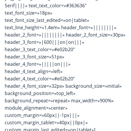
Serif||||» text_text_color=»#363636″
text_font_size=»18px»
text_font_size_last_edited=»on|tablet»
text_line_height=»1.4em» header_font=»||||||||»
header_2_font=»||||||||» header_2_font_size=»30px»
header_3_font=»|600|||on|on|||»
header_3_text_color=»#e02b20″
header_3_font_size=»51px»
header_4_font=»|||||on|||»
header_4_text_align=»left»
header_4_text_color=»#e02b20″
header_4_font_size=»32px» background_size=»initial»
background_position=»top_left»
background_repeat=»repeat» max_width=»900%»
module_alignment=»center»
custom_margin=»60px||-1px|||»
custom_margin_tablet=»40px||0px|»
custom_margin_last_edited=»on|tablet»]