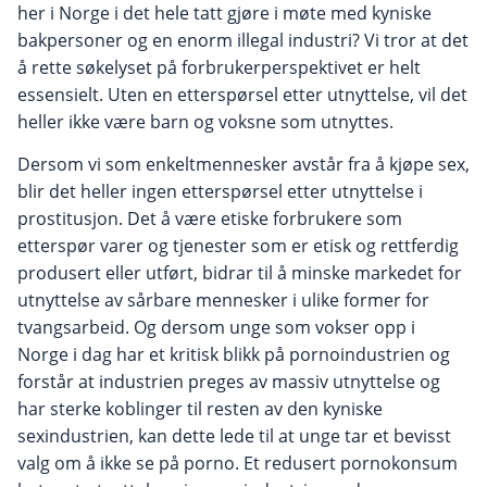
her i Norge i det hele tatt gjøre i møte med kyniske
bakpersoner og en enorm illegal industri? Vi tror at det
å rette søkelyset på forbrukerperspektivet er helt
essensielt. Uten en etterspørsel etter utnyttelse, vil det
heller ikke være barn og voksne som utnyttes.
Dersom vi som enkeltmennesker avstår fra å kjøpe sex,
blir det heller ingen etterspørsel etter utnyttelse i
prostitusjon. Det å være etiske forbrukere som
etterspør varer og tjenester som er etisk og rettferdig
produsert eller utført, bidrar til å minske markedet for
utnyttelse av sårbare mennesker i ulike former for
tvangsarbeid. Og dersom unge som vokser opp i
Norge i dag har et kritisk blikk på pornoindustrien og
forstår at industrien preges av massiv utnyttelse og
har sterke koblinger til resten av den kyniske
sexindustrien, kan dette lede til at unge tar et bevisst
valg om å ikke se på porno. Et redusert pornokonsum