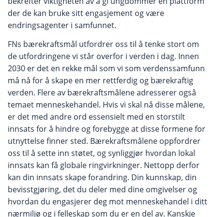
bekrefter viktigheten av å gi ungdommer en plattform
der de kan bruke sitt engasjement og være
endringsagenter i samfunnet.
FNs bærekraftsmål utfordrer oss til å tenke stort om
de utfordringene vi står overfor i verden i dag. Innen
2030 er det en rekke mål som vi som verdenssamfunn
må nå for å skape en mer rettferdig og bærekraftig
verden. Flere av bærekraftsmålene adresserer også
temaet menneskehandel. Hvis vi skal nå disse målene,
er det med andre ord essensielt med en storstilt
innsats for å hindre og forebygge at disse formene for
utnyttelse finner sted. Bærekraftsmålene oppfordrer
oss til å sette inn støtet, og synliggjør hvordan lokal
innsats kan få globale ringvirkninger. Nettopp derfor
kan din innsats skape forandring. Din kunnskap, din
bevisstgjøring, det du deler med dine omgivelser og
hvordan du engasjerer deg mot menneskehandel i ditt
nærmiljø og i felleskap som du er en del av. Kanskje