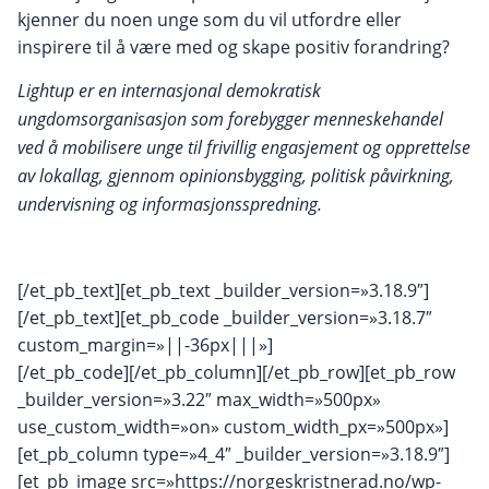
kjenner du noen unge som du vil utfordre eller
inspirere til å være med og skape positiv forandring?
Lightup er en internasjonal demokratisk
ungdomsorganisasjon som forebygger menneskehandel
ved å mobilisere unge til frivillig engasjement og opprettelse
av lokallag, gjennom opinionsbygging, politisk påvirkning,
undervisning og informasjonsspredning.
[/et_pb_text][et_pb_text _builder_version=»3.18.9″]
[/et_pb_text][et_pb_code _builder_version=»3.18.7″
custom_margin=»||-36px|||»]
[/et_pb_code][/et_pb_column][/et_pb_row][et_pb_row
_builder_version=»3.22″ max_width=»500px»
use_custom_width=»on» custom_width_px=»500px»]
[et_pb_column type=»4_4″ _builder_version=»3.18.9″]
[et_pb_image src=»https://norgeskristnerad.no/wp-