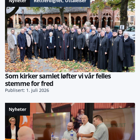
Nyheter
Rettferdighet
,
Uttalelser
Som kirker samlet løfter vi vår felles
stemme for fred
Publisert: 1. juli 2026
Nyheter