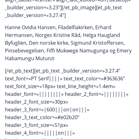
_builder_version=»3.23″][/et_pb_image][et_pb_text
_builder_version=»3.27.4″]
Hanne Ovidia Hansen, Filadelfiakirken, Erhard
Hermansen, Norges Kristne Råd, Helga Haugland
Byfuglien, Den norske kirke, Sigmund Kristoffersen,
Pinsebevegelsen, Fiffi Mukwege Namugunga og Emery
Habamungu Mutunzi
[/et_pb_text][et_pb_text _builder_version=»3.27.4″
text_font=»PT Serif||||» text_text_color=»#363636″
text_font_size=»18px» text_line_height=»1.4em»
header_font=»||||||||» header_2_font=»||||||||»
header_2_font_size=»30px»
header_3_font=»|600|||on|on|||»
header_3_text_color=»#e02b20″
header_3_font_size=»51px»
header_4_font=»|||||on|||»