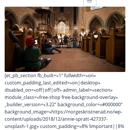
[et_pb_section fb_built=»1″ fullwidth=»on»
custom_padding_last_edited=»on|desktop»
disabled_on=»off|off|off» admin_label=»section»
module_class=»free-shop free-background-overlay»
_builder_version=»3.22″ background_color=»#000000″
background_image=»https://norgeskristnerad.no/wp-
content/uploads/2018/12/annie-spratt-427337-
unsplash-1.jpg» custom_padding=»8% !important||8%