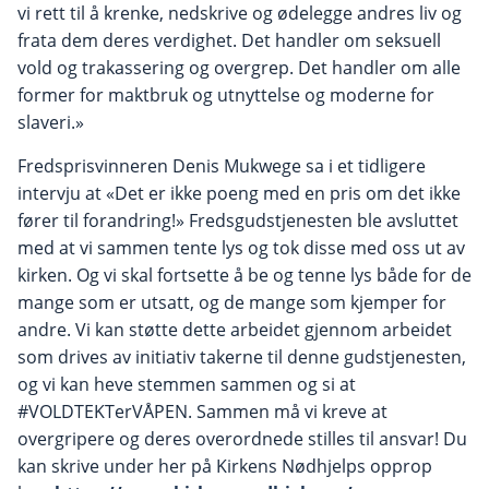
vi rett til å krenke, nedskrive og ødelegge andres liv og
frata dem deres verdighet. Det handler om seksuell
vold og trakassering og overgrep. Det handler om alle
former for maktbruk og utnyttelse og moderne for
slaveri.»
Fredsprisvinneren Denis Mukwege sa i et tidligere
intervju at «Det er ikke poeng med en pris om det ikke
fører til forandring!» Fredsgudstjenesten ble avsluttet
med at vi sammen tente lys og tok disse med oss ut av
kirken. Og vi skal fortsette å be og tenne lys både for de
mange som er utsatt, og de mange som kjemper for
andre. Vi kan støtte dette arbeidet gjennom arbeidet
som drives av initiativ takerne til denne gudstjenesten,
og vi kan heve stemmen sammen og si at
#VOLDTEKTerVÅPEN. Sammen må vi kreve at
overgripere og deres overordnede stilles til ansvar! Du
kan skrive under her på Kirkens Nødhjelps opprop