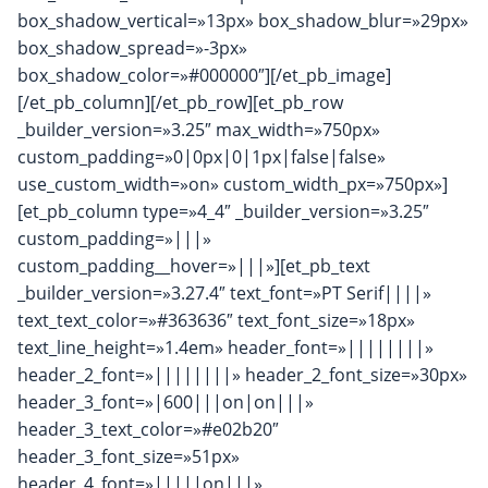
box_shadow_vertical=»13px» box_shadow_blur=»29px»
box_shadow_spread=»-3px»
box_shadow_color=»#000000″][/et_pb_image]
[/et_pb_column][/et_pb_row][et_pb_row
_builder_version=»3.25″ max_width=»750px»
custom_padding=»0|0px|0|1px|false|false»
use_custom_width=»on» custom_width_px=»750px»]
[et_pb_column type=»4_4″ _builder_version=»3.25″
custom_padding=»|||»
custom_padding__hover=»|||»][et_pb_text
_builder_version=»3.27.4″ text_font=»PT Serif||||»
text_text_color=»#363636″ text_font_size=»18px»
text_line_height=»1.4em» header_font=»||||||||»
header_2_font=»||||||||» header_2_font_size=»30px»
header_3_font=»|600|||on|on|||»
header_3_text_color=»#e02b20″
header_3_font_size=»51px»
header_4_font=»|||||on|||»