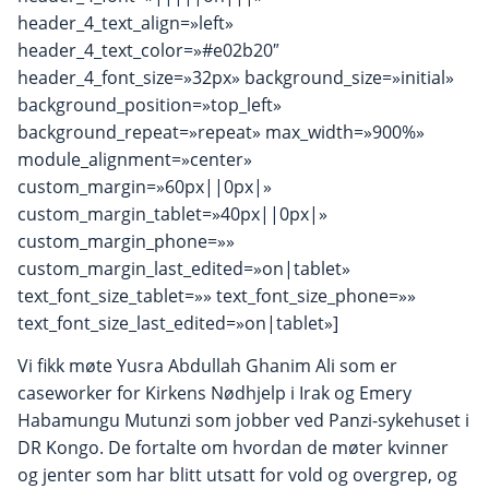
header_4_text_align=»left»
header_4_text_color=»#e02b20″
header_4_font_size=»32px» background_size=»initial»
background_position=»top_left»
background_repeat=»repeat» max_width=»900%»
module_alignment=»center»
custom_margin=»60px||0px|»
custom_margin_tablet=»40px||0px|»
custom_margin_phone=»»
custom_margin_last_edited=»on|tablet»
text_font_size_tablet=»» text_font_size_phone=»»
text_font_size_last_edited=»on|tablet»]
Vi fikk møte Yusra Abdullah Ghanim Ali som er
caseworker for Kirkens Nødhjelp i Irak og Emery
Habamungu Mutunzi som jobber ved Panzi-sykehuset i
DR Kongo. De fortalte om hvordan de møter kvinner
og jenter som har blitt utsatt for vold og overgrep, og