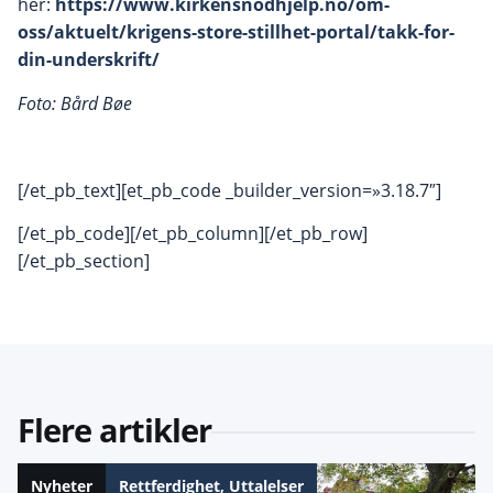
her:
https://www.kirkensnodhjelp.no/om-
oss/aktuelt/krigens-store-stillhet-portal/takk-for-
din-underskrift/
Foto: Bård Bøe
[/et_pb_text][et_pb_code _builder_version=»3.18.7″]
[/et_pb_code][/et_pb_column][/et_pb_row]
[/et_pb_section]
Flere artikler
Nyheter
Rettferdighet
,
Uttalelser