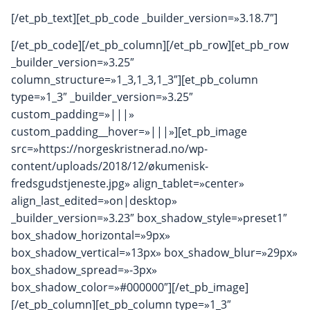
[/et_pb_text][et_pb_code _builder_version=»3.18.7″]
[/et_pb_code][/et_pb_column][/et_pb_row][et_pb_row
_builder_version=»3.25″
column_structure=»1_3,1_3,1_3″][et_pb_column
type=»1_3″ _builder_version=»3.25″
custom_padding=»|||»
custom_padding__hover=»|||»][et_pb_image
src=»https://norgeskristnerad.no/wp-
content/uploads/2018/12/økumenisk-
fredsgudstjeneste.jpg» align_tablet=»center»
align_last_edited=»on|desktop»
_builder_version=»3.23″ box_shadow_style=»preset1″
box_shadow_horizontal=»9px»
box_shadow_vertical=»13px» box_shadow_blur=»29px»
box_shadow_spread=»-3px»
box_shadow_color=»#000000″][/et_pb_image]
[/et_pb_column][et_pb_column type=»1_3″