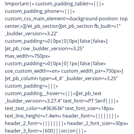
!important|» custom_padding_tablet=»|||»
custom_padding_phone=»|||»
custom_css_main_element=»background-position: top
center;»][/et_pb_section][et_pb_section fb_built=»1″
_builder_version=»3.22″
custom_padding=»0|0px|0|0px|false|false»]
[et_pb_row _builder_version=»3.25″
max_width=»750px»
custom_padding=»0|0px|0|1px|false|false»
use_custom_width=»on» custom_width_px=»750px»]
[et_pb_column type=»4_4″ _builder_version=»3.25″
custom_padding=»|||»
custom_padding__hover=»|||»][et_pb_text
_builder_version=»3.27.4″ text_font=»PT Serif||||»
text_text_color=»#363636″ text_font_size=»18px»
text_line_height=»1.4em» header_font=»||||||||»
header_2_font=»||||||||» header_2_font_size=»30px»
header_3_font=»|600|||on|on|||»