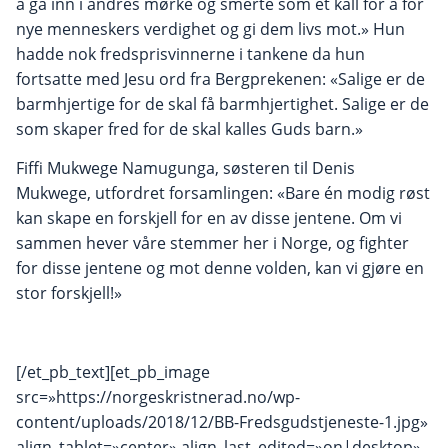
å gå inn i andres mørke og smerte som et kall for å for
nye menneskers verdighet og gi dem livs mot.» Hun
hadde nok fredsprisvinnerne i tankene da hun
fortsatte med Jesu ord fra Bergprekenen: «Salige er de
barmhjertige for de skal få barmhjertighet. Salige er de
som skaper fred for de skal kalles Guds barn.»
Fiffi Mukwege Namugunga, søsteren til Denis
Mukwege, utfordret forsamlingen: «Bare én modig røst
kan skape en forskjell for en av disse jentene. Om vi
sammen hever våre stemmer her i Norge, og fighter
for disse jentene og mot denne volden, kan vi gjøre en
stor forskjell!»
[/et_pb_text][et_pb_image
src=»https://norgeskristnerad.no/wp-
content/uploads/2018/12/BB-Fredsgudstjeneste-1.jpg»
align_tablet=»center» align_last_edited=»on|desktop»