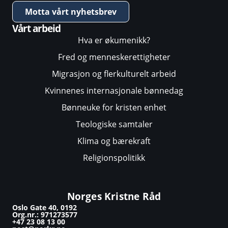
Motta vårt nyhetsbrev
Vårt arbeid
Hva er økumenikk?
Fred og menneskerettigheter
Migrasjon og flerkulturelt arbeid
Kvinnenes internasjonale bønnedag
Bønneuke for kristen enhet
Teologiske samtaler
Klima og bærekraft
Religionspolitikk
Norges Kristne Råd
Oslo Gate 40, 0192
Org.nr.: 971273577
+47 23 08 13 00