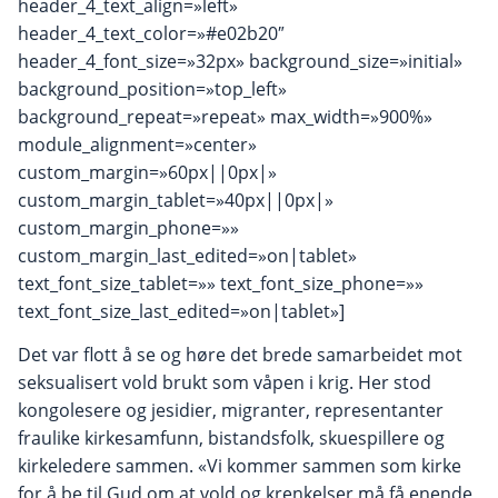
header_4_text_align=»left»
header_4_text_color=»#e02b20″
header_4_font_size=»32px» background_size=»initial»
background_position=»top_left»
background_repeat=»repeat» max_width=»900%»
module_alignment=»center»
custom_margin=»60px||0px|»
custom_margin_tablet=»40px||0px|»
custom_margin_phone=»»
custom_margin_last_edited=»on|tablet»
text_font_size_tablet=»» text_font_size_phone=»»
text_font_size_last_edited=»on|tablet»]
Det var flott å se og høre det brede samarbeidet mot
seksualisert vold brukt som våpen i krig. Her stod
kongolesere og jesidier, migranter, representanter
fraulike kirkesamfunn, bistandsfolk, skuespillere og
kirkeledere sammen. «Vi kommer sammen som kirke
for å be til Gud om at vold og krenkelser må få enende,