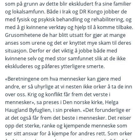
som på grunn av dette blir ekskludert fra sine familier
og lokalsamfunn. Både i Irak og DR Kongo jobber de
med fysisk og psykisk behandling og rehabilitering, og
med å gi kvinnene verktøy og hjelp til å komme tilbake.
Grusomhetene de har blitt utsatt for gjør at mange
anses som urene og det er knyttet mye skam til deres
situasjon. Derfor er det viktig å jobbe både med
kvinnene selv og med stor samfunnet slik at de ikke
ekskluderes og påføres ytterligere smerte.
«Beretningene om hva mennesker kan gjøre med
andre, er så uhyrlige at vi nesten ikke orker å ta de inn
over oss. Krig og konflikt får frem det verste i
mennesker», sa preses i Den norske kirke, Helga
Haugland Byfuglien, i sin preken. «Det forunderlige er
at det også får frem det beste i mennesker. Det reiser
opp det sterke, ranke og kjempende menneske som
ser sitt ansvar for å kjempe for andres rett. Som orker