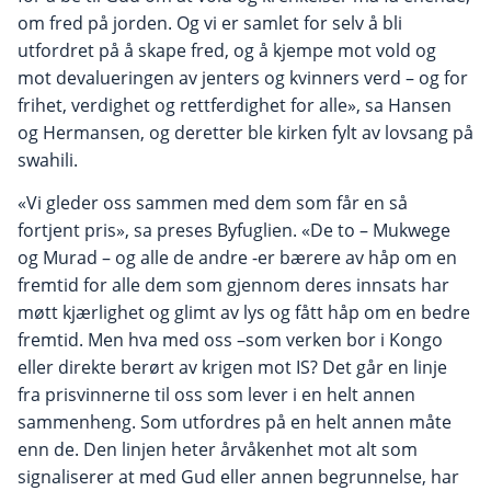
om fred på jorden. Og vi er samlet for selv å bli
utfordret på å skape fred, og å kjempe mot vold og
mot devalueringen av jenters og kvinners verd – og for
frihet, verdighet og rettferdighet for alle», sa Hansen
og Hermansen, og deretter ble kirken fylt av lovsang på
swahili.
«Vi gleder oss sammen med dem som får en så
fortjent pris», sa preses Byfuglien. «De to – Mukwege
og Murad – og alle de andre -er bærere av håp om en
fremtid for alle dem som gjennom deres innsats har
møtt kjærlighet og glimt av lys og fått håp om en bedre
fremtid. Men hva med oss –som verken bor i Kongo
eller direkte berørt av krigen mot IS? Det går en linje
fra prisvinnerne til oss som lever i en helt annen
sammenheng. Som utfordres på en helt annen måte
enn de. Den linjen heter årvåkenhet mot alt som
signaliserer at med Gud eller annen begrunnelse, har