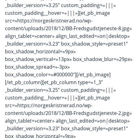
_builder_version=»3.25″ custom_padding=»|||»
custom_padding__hover=»|||»][et_pb_image
src=»https://norgeskristnerad.no/wp-
content/uploads/2018/12/BB-Fredsgudstjeneste-8.jpg»
align_tablet=»center» align_last_edited=»on|desktop»
_builder_version=»3.23″ box_shadow_style=»preset1″
box_shadow_horizontal=»9px»
box_shadow_vertical=»13px» box_shadow_blur=»29px»
box_shadow_spread=»-3px»
box_shadow_color=»#000000″][/et_pb_image]
[/et_pb_column][et_pb_column type=»1_3″
_builder_version=»3.25″ custom_padding=»|||»
custom_padding__hover=»|||»][et_pb_image
src=»https://norgeskristnerad.no/wp-
content/uploads/2018/12/BB-Fredsgudstjeneste-2.jpg»
align_tablet=»center» align_last_edited=»on|desktop»
_builder_version=»3.23″ box_shadow_style=»preset1″
box_shadow_horizontal=»9px»