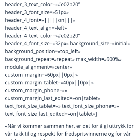
header_3_text_color=»#e02b20″
header_3_font_size=»51px»
header_4_font=»|||||on|||»
header_4_text_align=»left»
header_4_text_color=»#e02b20″
header_4_font_size=»32px» background_size=»initial»
background_position=»top_left»
background_repeat=»repeat» max_width=»900%»
module_alignment=»center»
custom_margin=»60px||0px|»
custom_margin_tablet=»40px||0px|»
custom_margin_phone=»»
custom_margin_last_edited=»on|tablet»
text_font_size_tablet=»» text_font_size_phone=»»
text_font_size_last_edited=»on|tablet»]
«Når vi kommer sammen her, er det for å gi uttrykk for
vår takk til og respekt for fredsprisvinnerne og for vår