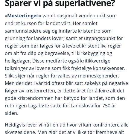
Sparer vi på superlativene?
«
Mostertinget»
var et nasjonalt vendepunkt som
endret kursen for landet vårt. Her samlet
samfunnsledere seg og innførte kristentro som
grunnlag for landets lover, samt et utgangspunkt for
regler som bør følges for å leve et kristent liv; regler
om alt fra dåp og begravelse, til kirkebygging og
helligdager. Disse medførte også kritikkverdige
tolkninger av lovene som fikk fryktelige konsekvenser.
Slikt skjer når regler forvaltes av menneskehender.
Men der det i vår tid oftest blir satt søkelys på negative
følger av kristenretten, er dette året for å feire alt det
gode kristendommen har betydd for landet, som den
retningen Lagabøte satte for Landslova for 750 år
siden.
Heldigvis lever vi nå i en tid hvor vi kan konfrontere alle
skyggesidene. Men gjør det at vi ikke tør fremheve alt