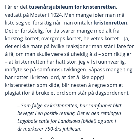
I år er det
tusenårsjubileum for kristenretten
,
vedtatt på Moster i 1024. Men mange føler man må
liste seg vel forsiktig når man omtaler
kristenretten
.
Det er forståelig, for da svarer mange med alt fra
korstog-kortet, overgreps-kortet, helvetes-kortet… Ja,
det er ikke måte på hvilke reaksjoner man står i fare for
å få, om man skulle være så uheldig å si – som riktig er
– at kristenretten har hatt stor, jeg vil si uunnværlig,
innflytelse på samfunnsutviklingen. Såpass mange ting
har røtter i kristen jord, at det å ikke oppgi
kristenretten som kilde, blir nesten å regne som et
plagiat (for å bruke et ord som står på dagsordenen).
– Som følge av kristenretten, har samfunnet blitt
beveget i en positiv retning. Det er den retningen
Lagabøte satte for Landslova (bildet) og som i
år markerer 750-års jubileum