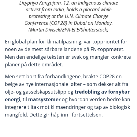
Licypriya Kangujam, 12, an Indigenous climate
activist from India, holds a placard while
protesting at the U.N. Climate Change
Conference (COP28) in Dubai on Monday.
(Martin Divisek/EPA-EFE/Shutterstock)
En global plan for klimatilpasning, var topprioritet for
noen av de mest sårbare landene på FN-toppmøtet.
Men den endelige teksten er svak og mangler konkrete
planer på dette området.
Men sett bort fra forhandlingene, brakte COP28 en
bølge av nye internasjonale løfter – som dekker alt fra
olje- og gasselskapsutslipp og
tredobling av fornybar
energi
, til
matsystemer
og hvordan verden bedre kan
integrere tiltak mot klimaendringer og tap av biologisk
mangfold. Dette gir håp inn i fortsettelsen.