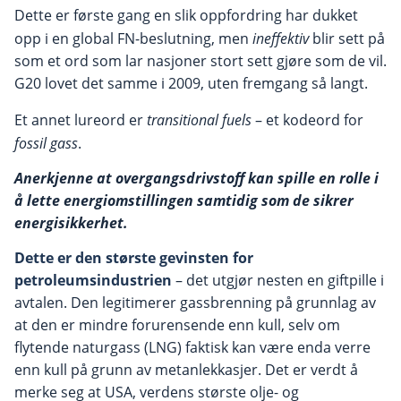
Dette er første gang en slik oppfordring har dukket
opp i en global FN-beslutning, men
ineffektiv
blir sett på
som et ord som lar nasjoner stort sett gjøre som de vil.
G20 lovet det samme i 2009, uten fremgang så langt.
Et annet lureord er
transitional fuels
– et kodeord for
fossil gass
.
Anerkjenne at overgangsdrivstoff kan spille en rolle i
å lette energiomstillingen samtidig som de sikrer
energisikkerhet.
Dette er den største gevinsten for
petroleumsindustrien
– det utgjør nesten en giftpille i
avtalen. Den legitimerer gassbrenning på grunnlag av
at den er mindre forurensende enn kull, selv om
flytende naturgass (LNG) faktisk kan være enda verre
enn kull på grunn av metanlekkasjer. Det er verdt å
merke seg at USA, verdens største olje- og