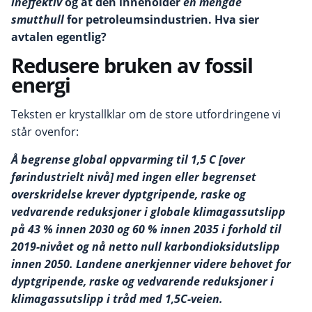
ineffektiv
og at den inneholder
en mengde
smutthull
for petroleumsindustrien. Hva sier
avtalen egentlig?
Redusere bruken av fossil
energi
Teksten er krystallklar om de store utfordringene vi
står ovenfor:
Å begrense global oppvarming til 1,5 C [over
førindustrielt nivå] med ingen eller begrenset
overskridelse krever dyptgripende, raske og
vedvarende reduksjoner i globale klimagassutslipp
på 43 % innen 2030 og 60 % innen 2035 i forhold til
2019-nivået og nå netto null karbondioksidutslipp
innen 2050. Landene anerkjenner videre behovet for
dyptgripende, raske og vedvarende reduksjoner i
klimagassutslipp i tråd med 1,5C-veien.