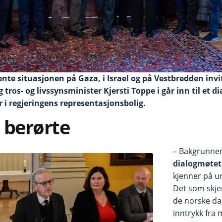
nte situasjonen på Gaza, i Israel og på Vestbredden invi
 tros- og livssynsminister Kjersti Toppe i går inn til et
r i regjeringens representasjonsbolig.
e berørte
– Bakgrunnen
dialogmøte
kjenner på u
Det som skjer
de norske dag
inntrykk fra 