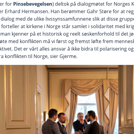
er for
Pinsebevegelsen
) deltok på dialogmøtet for Norges
r Erhard Hermansen. Han berømmer Gahr Støre for at regje
il dialog med de ulike livssynssamfunnene slik at disse grupp
forteller at kirkene i Norge står samlet i solidaritet med kr
man kjenner på et historisk og reelt søskenforhold til det j
 møte med konflikten må vi først og fremst løfte frem menne
vet. Det er vårt alles ansvar å ikke bidra til polarisering og
dra konflikten til Norge, sier Gjerme.