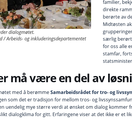
familier, bek
direkte ramme
berørte av de
Midtøsten akk
grupperinger
eder dialogmøtet.
d / Arbeids- og inkluderingsdepartementet
særlig berørt
for oss alle 
stamfar, fort
statsministe
er må være en del av løs
t møtet med å berømme
Samarbeidsrådet for tro- og livss
en som det er tradisjon for mellom tros- og livssynssamfu
 en uendelig mye større verdi at ønsket om dialog kommer fr
slikt dialogklima for gitt. Erfaringene viser at det ikke er et l