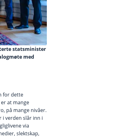
terte statsminister
 dialogmøte med
 for dette
t
er at mange
ro, på mange nivåer.
 i verden slår inn i
liglivene via
medier, slektskap,