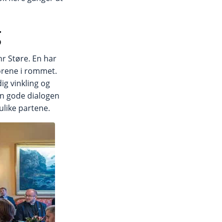
r Støre. En har
ørene i rommet.
ig vinkling og
en gode dialogen
ulike partene.