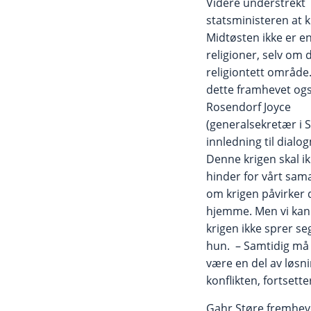
Videre understrekt
statsministeren at k
Midtøsten ikke er e
religioner, selv om d
religiontett område
dette framhevet ogs
Rosendorf Joyce
(generalsekretær i ST
innledning til dialo
Denne krigen skal ikk
hinder for vårt sama
om krigen påvirker 
hjemme. Men vi kan b
krigen ikke sprer seg
hun. – Samtidig må 
være en del av løsn
konflikten, fortsette
Gahr Støre fremhevet