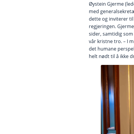
Øystein Gjerme (led
med generalsekretæ
dette og inviterer t
regjeringen. Gjerme 
sider, samtidig som 
vår kristne tro. – I
det humane perspekti
helt nødt til å ikke 