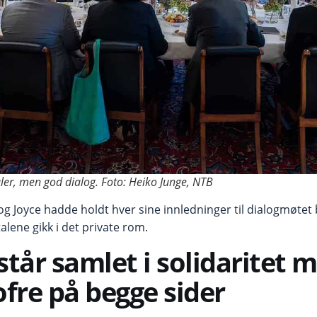
er, men god dialog. Foto: Heiko Junge, NTB
 og Joyce hadde holdt hver sine innledninger til dialogmøte
lene gikk i det private rom.
står samlet i solidaritet 
ofre på begge sider