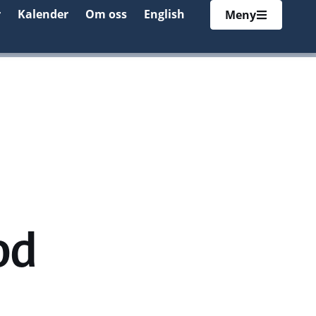
r
Kalender
Om oss
English
Meny
od