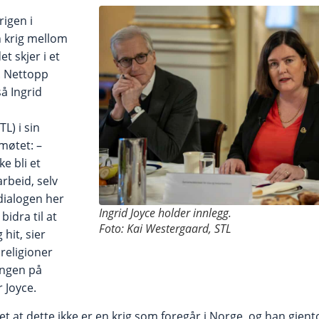
rigen i
n krig mellom
et skjer i et
. Nettopp
å Ingrid
L) i sin
gmøtet: –
e bli et
rbeid, selv
dialogen her
Ingrid Joyce holder innlegg.
idra til at
Foto: Kai Westergaard, STL
 hit, sier
religioner
ingen på
r Joyce.
 at dette ikke er en krig som foregår i Norge, og han gjento