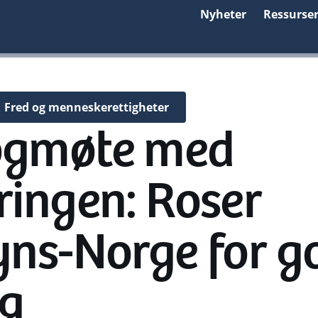
Nyheter
Ressurse
Fred og menneskerettigheter
ogmøte med
ringen: Roser
yns-Norge for g
og