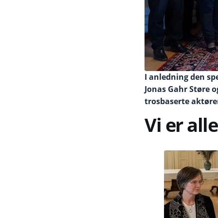
I anledning den spe
Jonas Gahr Støre og
trosbaserte aktøre
Vi er all