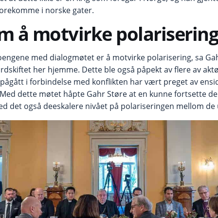
l forekomme i norske gater.
 å motvirke polarisering
engene med dialogmøtet er å motvirke polarisering, sa Gah
rdskiftet her hjemme. Dette ble også påpekt av flere av akt
ågått i forbindelse med konflikten har vært preget av ensid
. Med dette møtet håpte Gahr Støre at en kunne fortsette d
d det også deeskalere nivået på polariseringen mellom de 