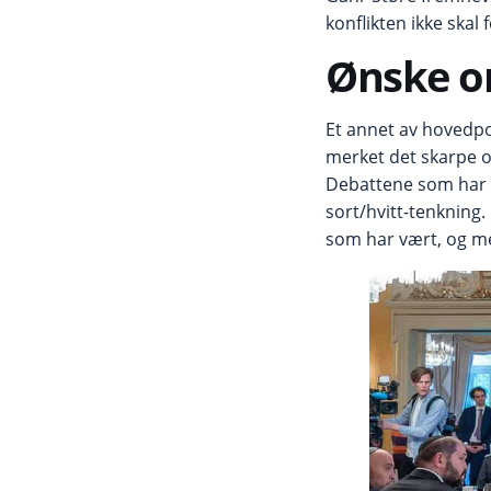
konflikten ikke ska
Ønske om
Et annet av hovedpo
merket det skarpe o
Debattene som har p
sort/hvitt-tenkning
som har vært, og me