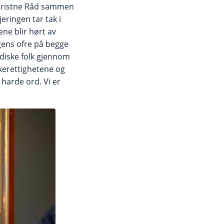
 Kristne Råd sammen
ringen tar tak i
ene blir hørt av
igens ofre på begge
ødiske folk gjennom
skerettighetene og
 harde ord. Vi er