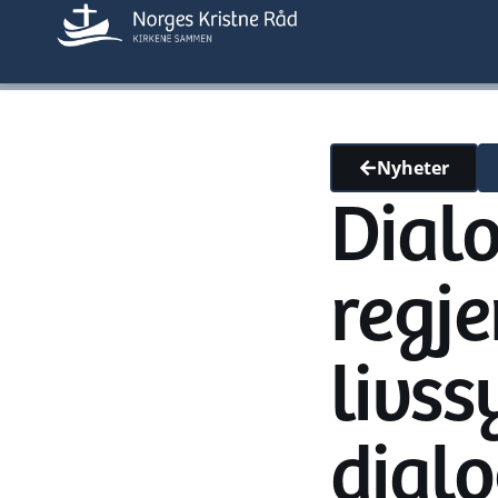
Nyheter
Dial
regje
livss
dial