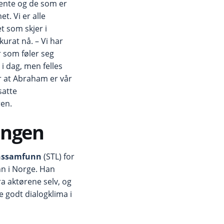
jente og de som er
t. Vi er alle
t som skjer i
urat nå. – Vi har
 som føler seg
 i dag, men felles
er at Abraham er vår
satte
ren.
ningen
ynssamfunn
(STL) for
nn i Norge. Han
a aktørene selv, og
ike godt dialogklima i