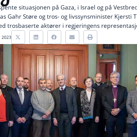
spente situasjonen på Gaza, i Israel og på Vestbre
as Gahr Støre og tros- og livssynsminister Kjersti To
d trosbaserte aktører i regjeringens representasj
r 2023