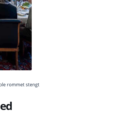
t ble rommet stengt
med