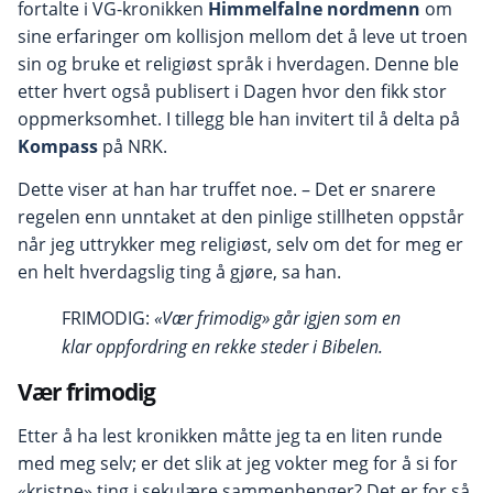
fortalte i VG-kronikken
Himmelfalne nordmenn
om
sine erfaringer om kollisjon mellom det å leve ut troen
sin og bruke et religiøst språk i hverdagen. Denne ble
etter hvert også publisert i Dagen hvor den fikk stor
oppmerksomhet. I tillegg ble han invitert til å delta på
Kompass
på NRK.
Dette viser at han har truffet noe. – Det er snarere
regelen enn unntaket at den pinlige stillheten oppstår
når jeg uttrykker meg religiøst, selv om det for meg er
en helt hverdagslig ting å gjøre, sa han.
FRIMODIG:
«Vær frimodig» går igjen som en
klar oppfordring en rekke steder i Bibelen.
Vær frimodig
Etter å ha lest kronikken måtte jeg ta en liten runde
med meg selv; er det slik at jeg vokter meg for å si for
«kristne» ting i sekulære sammenhenger? Det er for så