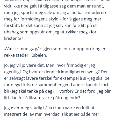
vidt ikke noe galt i å tilpasse seg dem man er rundt,
men jeg spurte meg selv om jeg alltid bare modererer
meg for formidlingens skyld – for å gjøre meg mer
forstått. Er det sånn at jeg selv kan føle litt på et
ubehag som oppstår om jeg uttrykker meg «for
kristent»?
«Vær frimodig» går igjen som en klar oppfordring en
rekke steder i Bibelen.
Jo, jeg vil jo være det. Men, hvor frimodig er jeg
egentlig? Og hvor er denne frimodigheten synlig? Det
er selvsagt lavere terskel for eksempel å si «jeg skal be
for deg» i kristne sammenhenger. I andre kan det fort
bli «Jeg skal tenke på deg». Hvorfor? Er det fordi jeg blir
litt flau for å liksom virke påtrengende?
Jeg øver meg stadig i å la troen være en fullt ut
integrert del av min hverdag, slik at jeg både mer