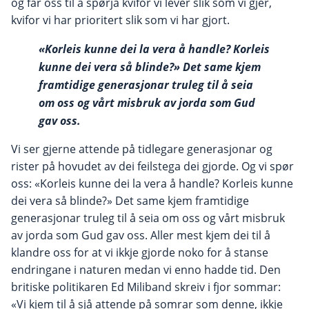
og får oss til å spørja kvifor vi lever slik som vi gjer,
kvifor vi har prioritert slik som vi har gjort.
«Korleis kunne dei la vera å handle? Korleis
kunne dei vera så blinde?» Det same kjem
framtidige generasjonar truleg til å seia
om oss og vårt misbruk av jorda som Gud
gav oss.
Vi ser gjerne attende på tidlegare generasjonar og
rister på hovudet av dei feilstega dei gjorde. Og vi spør
oss: «Korleis kunne dei la vera å handle? Korleis kunne
dei vera så blinde?» Det same kjem framtidige
generasjonar truleg til å seia om oss og vårt misbruk
av jorda som Gud gav oss. Aller mest kjem dei til å
klandre oss for at vi ikkje gjorde noko for å stanse
endringane i naturen medan vi enno hadde tid. Den
britiske politikaren Ed Miliband skreiv i fjor sommar:
«Vi kjem til å sjå attende på somrar som denne, ikkje