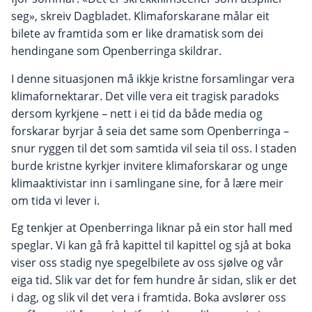
seg», skreiv Dagbladet. Klimaforskarane målar eit
bilete av framtida som er like dramatisk som dei
hendingane som Openberringa skildrar.
I denne situasjonen må ikkje kristne forsamlingar vera
klimafornektarar. Det ville vera eit tragisk paradoks
dersom kyrkjene – nett i ei tid da både media og
forskarar byrjar å seia det same som Openberringa –
snur ryggen til det som samtida vil seia til oss. I staden
burde kristne kyrkjer invitere klimaforskarar og unge
klimaaktivistar inn i samlingane sine, for å lære meir
om tida vi lever i.
Eg tenkjer at Openberringa liknar på ein stor hall med
speglar. Vi kan gå frå kapittel til kapittel og sjå at boka
viser oss stadig nye spegelbilete av oss sjølve og vår
eiga tid. Slik var det for fem hundre år sidan, slik er det
i dag, og slik vil det vera i framtida. Boka avslører oss