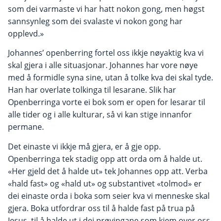
som dei varmaste vi har hatt nokon gong, men høgst
sannsynleg som dei svalaste vi nokon gong har
opplevd.»
Johannes’ openberring fortel oss ikkje nøyaktig kva vi
skal gjera i alle situasjonar. Johannes har vore nøye
med å formidle syna sine, utan å tolke kva dei skal tyde.
Han har overlate tolkinga til lesarane. Slik har
Openberringa vorte ei bok som er open for lesarar til
alle tider og i alle kulturar, så vi kan stige innanfor
permane.
Det einaste vi ikkje må gjera, er å gje opp.
Openberringa tek stadig opp att orda om å halde ut.
«Her gjeld det å halde ut» tek Johannes opp att. Verba
«hald fast» og «hald ut» og substantivet «tolmod» er
dei einaste orda i boka som seier kva vi menneske skal
gjera. Boka utfordrar oss til å halde fast på trua på
Jesus, til å halde ut i dei prøvingane som kjem over oss,