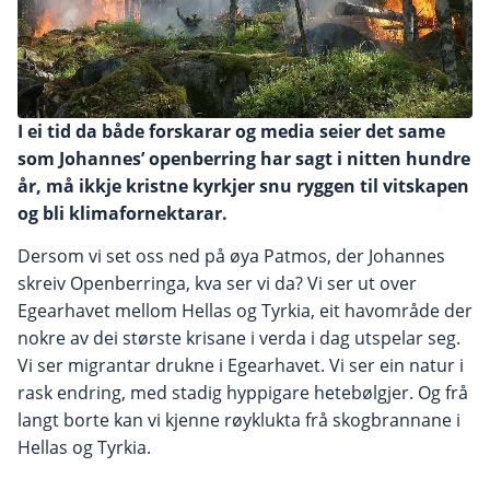
I ei tid da både forskarar og media seier det same
som Johannes’ openberring har sagt i nitten hundre
år, må ikkje kristne kyrkjer snu ryggen til vitskapen
og bli klimafornektarar.
Dersom vi set oss ned på øya Patmos, der Johannes
skreiv Openberringa, kva ser vi da? Vi ser ut over
Egearhavet mellom Hellas og Tyrkia, eit havområde der
nokre av dei største krisane i verda i dag utspelar seg.
Vi ser migrantar drukne i Egearhavet. Vi ser ein natur i
rask endring, med stadig hyppigare hetebølgjer. Og frå
langt borte kan vi kjenne røyklukta frå skogbrannane i
Hellas og Tyrkia.