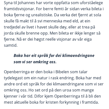
Syna til Johannes har vorte oppfatta som uforståelege
framtidsvisjonar. For berre femti år sidan verka bileta i
boka fjerne og urealistiske. Da verka det fjernt at sola
skulle få makt til å svi menneska med eld, at ein
tredjedel av livet i havet skulle døy, eller at trea på
jorda skulle brenne opp. Men bileta er ikkje lenger så
fjerne. Nå er dei høgst reelle visjonar av vår eiga
samtid.
Boka har eit språk for dei klimaendringane
som vi ser omkring oss.
Openberringa er den boka i Bibelen som talar
tydelegast om ein natur i rask endring. Boka har med
andre ord eit språk for dei klimaendringane som vi ser
omkring oss. Ho set ord på den uroa som mange
kjenner i vår tid. Difor kjem Openberringa til å bli den
mest aktuelle boka for kristen forkynning i framtida.