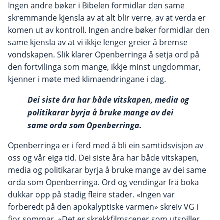
Ingen andre bøker i Bibelen formidlar den same
skremmande kjensla av at alt blir verre, av at verda er
komen ut av kontroll. Ingen andre bøker formidlar den
same kjensla av at vi ikkje lenger greier å bremse
vondskapen. Slik klarer Openberringa å setja ord på
den fortvilinga som mange, ikkje minst ungdommar,
kjenner i møte med klimaendringane i dag.
Dei siste åra har både vitskapen, media og
politikarar byrja å bruke mange av dei
same orda som Openberringa.
Openberringa er i ferd med å bli ein samtidsvisjon av
oss og vår eiga tid. Dei siste åra har både vitskapen,
media og politikarar byrja å bruke mange av dei same
orda som Openberringa. Ord og vendingar frå boka
dukkar opp på stadig fleire stader. «Ingen var
forberedt på den apokalyptiske varmen» skreiv VG i
fjor sommar. «Det er skrekkfilmscener som utspiller