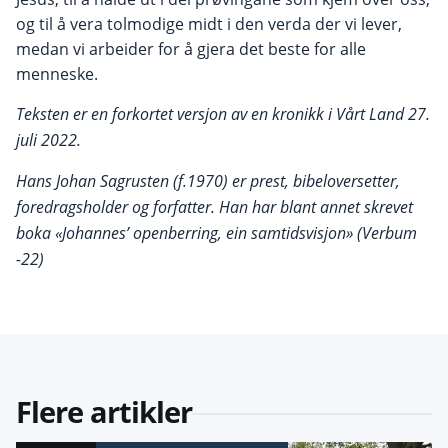
og til å vera tolmodige midt i den verda der vi lever,
medan vi arbeider for å gjera det beste for alle
menneske.
Teksten er en
forkort
et versjon av en kronikk i V
å
rt Land 27.
juli 2022.
Hans Johan Sagrusten (f.1970) er prest, bibeloversetter,
foredragsh
older og forfatter. Han har blant annet skrevet
boka
«
Johannes
’
openberring, ein samtidsvisjon»
(Verbum
-22)
Flere artikler