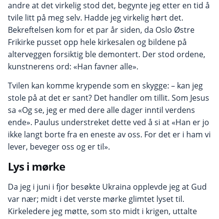
andre at det virkelig stod det, begynte jeg etter en tid å
tvile litt på meg selv. Hadde jeg virkelig hørt det.
Bekreftelsen kom for et par år siden, da Oslo Østre
Frikirke pusset opp hele kirkesalen og bildene på
alterveggen forsiktig ble demontert. Der stod ordene,
kunstnerens ord: «Han favner alle».
Tvilen kan komme krypende som en skygge: – kan jeg
stole på at det er sant? Det handler om tillit. Som Jesus
sa «Og se, jeg er med dere alle dager inntil verdens
ende». Paulus understreket dette ved å si at «Han er jo
ikke langt borte fra en eneste av oss. For det er i ham vi
lever, beveger oss og er til».
Lys i mørke
Da jeg i juni i fjor besøkte Ukraina opplevde jeg at Gud
var nær; midt i det verste mørke glimtet lyset til.
Kirkeledere jeg møtte, som sto midt i krigen, uttalte