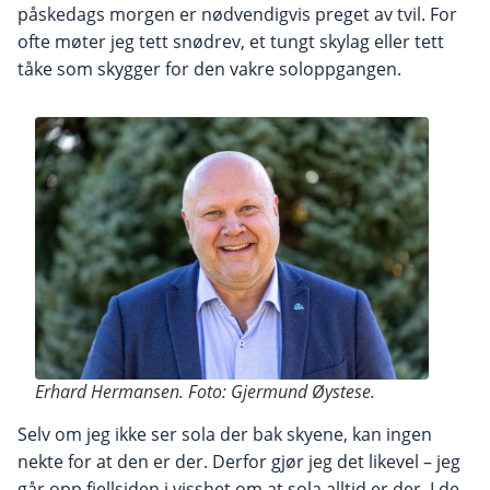
påskedags morgen er nødvendigvis preget av tvil. For
ofte møter jeg tett snødrev, et tungt skylag eller tett
tåke som skygger for den vakre soloppgangen.
Erhard Hermansen. Foto: Gjermund Øystese.
Selv om jeg ikke ser sola der bak skyene, kan ingen
nekte for at den er der. Derfor gjør jeg det likevel – jeg
går opp fjellsiden i visshet om at sola alltid er der. I de