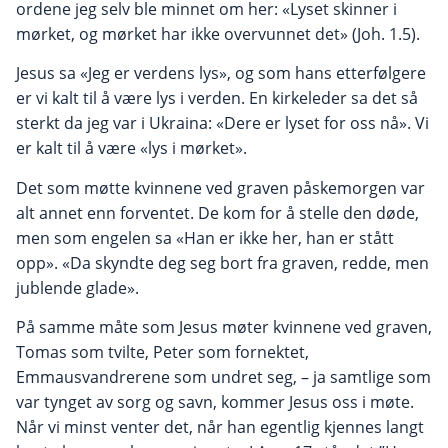
ordene jeg selv ble minnet om her: «Lyset skinner i
mørket, og mørket har ikke overvunnet det» (Joh. 1.5).
Jesus sa «Jeg er verdens lys», og som hans etterfølgere
er vi kalt til å være lys i verden. En kirkeleder sa det så
sterkt da jeg var i Ukraina: «Dere er lyset for oss nå». Vi
er kalt til å være «lys i mørket».
Det som møtte kvinnene ved graven påskemorgen var
alt annet enn forventet. De kom for å stelle den døde,
men som engelen sa «Han er ikke her, han er stått
opp». «Da skyndte deg seg bort fra graven, redde, men
jublende glade».
På samme måte som Jesus møter kvinnene ved graven,
Tomas som tvilte, Peter som fornektet,
Emmausvandrerene som undret seg, – ja samtlige som
var tynget av sorg og savn, kommer Jesus oss i møte.
Når vi minst venter det, når han egentlig kjennes langt