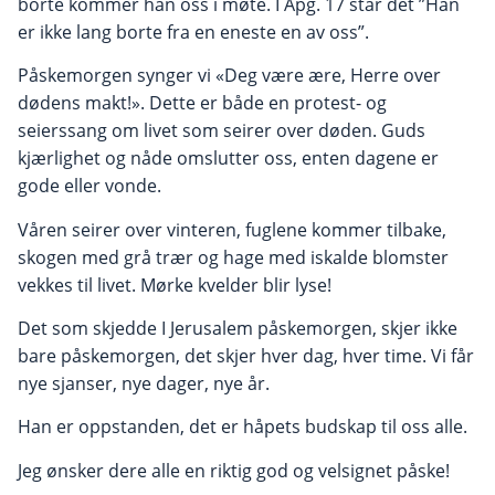
borte kommer han oss i møte. I Apg. 17 står det ”Han
er ikke lang borte fra en eneste en av oss”.
Påskemorgen synger vi «Deg være ære, Herre over
dødens makt!». Dette er både en protest- og
seierssang om livet som seirer over døden. Guds
kjærlighet og nåde omslutter oss, enten dagene er
gode eller vonde.
Våren seirer over vinteren, fuglene kommer tilbake,
skogen med grå trær og hage med iskalde blomster
vekkes til livet. Mørke kvelder blir lyse!
Det som skjedde I Jerusalem påskemorgen, skjer ikke
bare påskemorgen, det skjer hver dag, hver time. Vi får
nye sjanser, nye dager, nye år.
Han er oppstanden, det er håpets budskap til oss alle.
Jeg ønsker dere alle en riktig god og velsignet påske!