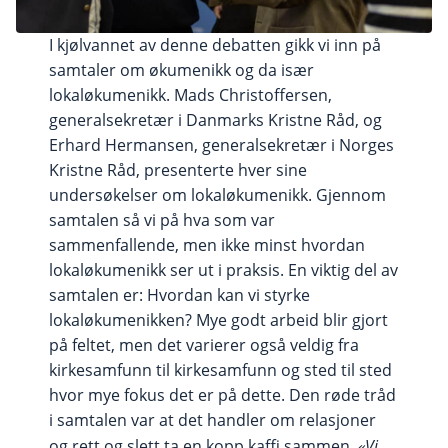
I kjølvannet av denne debatten gikk vi inn på
samtaler om økumenikk og da især
lokaløkumenikk. Mads Christoffersen,
generalsekretær i Danmarks Kristne Råd, og
Erhard Hermansen, generalsekretær i Norges
Kristne Råd, presenterte hver sine
undersøkelser om lokaløkumenikk. Gjennom
samtalen så vi på hva som var
sammenfallende, men ikke minst hvordan
lokaløkumenikk ser ut i praksis. En viktig del av
samtalen er: Hvordan kan vi styrke
lokaløkumenikken? Mye godt arbeid blir gjort
på feltet, men det varierer også veldig fra
kirkesamfunn til kirkesamfunn og sted til sted
hvor mye fokus det er på dette. Den røde tråd
i samtalen var at det handler om relasjoner
og rett og slett ta en kopp kaffi sammen.
«Vi