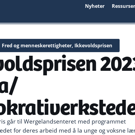
Nyheter
Ressurse
Fred og menneskerettigheter
,
Ikkevoldsprisen
oldsprisen 2023
a/
krativerkstede
pris går til Wergelandsenteret med programmet
det for deres arbeid med å la unge og voksne læ