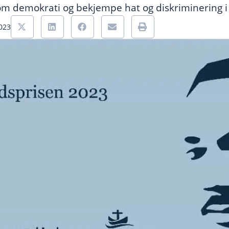
 om demokrati og bekjempe hat og diskriminering 
2023