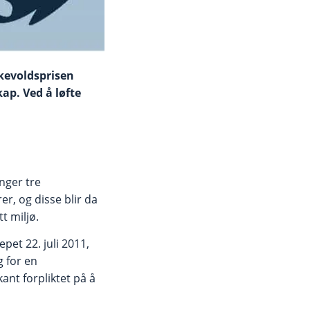
kkevoldsprisen
ap. Ved å løfte
nger tre
er, og disse blir da
t miljø.
et 22. juli 2011,
g for en
ant forpliktet på å