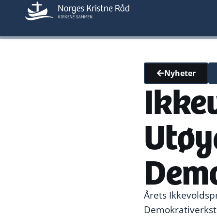
Nyheter
Ikkev
Utøy
Demo
Årets Ikkevolds
Demokrativerkste