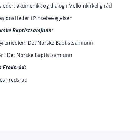
nsleder, økumenikk og dialog i Mellomkirkelig råd
asjonal leder i Pinsebevegelsen
orske Baptistsamfunn:
tyremedlem Det Norske Baptistsamfunn
tor i Det Norske Baptistsamfunn
s Fredsråd:
ges Fredsråd