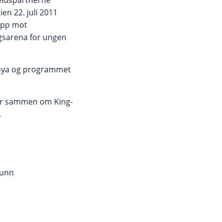
beidspartnerne
n 22. juli 2011
 opp mot
ngsarena for ungen
Utøya og programmet
tår sammen om King-
.
funn