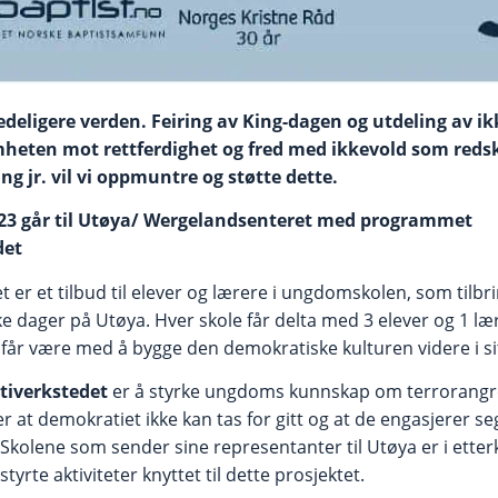
edeligere verden. Feiring av King-dagen og utdeling av i
eten mot rettferdighet og fred med ikkevold som redsk
ng jr. vil vi oppmuntre og støtte dette.
3 går til
Utøya/ Wergelandsenteret med programmet
det
er et tilbud til elever og lærere i ungdomskolen, som tilbri
e dager på Utøya. Hver skole får delta med 3 elever og 1 lær
r være med å bygge den demokratiske kulturen videre i sit
tiverkstedet
er å styrke ungdoms kunnskap om terrorangrep
er at demokratiet ikke kan tas for gitt og at de engasjerer se
Skolene som sender sine representanter til Utøya er i etterk
styrte aktiviteter knyttet til dette prosjektet.