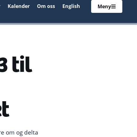
r
Kalender
Om oss
English
Meny
 til
t
re om og delta