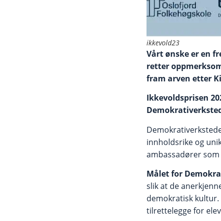
ikkevold23
Vårt ønske er en fr
retter oppmerksomh
fram arven etter Ki
Ikkevoldsprisen 202
Demokrativerkste
Demokrativerkstedet 
innholdsrike og unik
ambassadører som få
Målet for Demokra
slik at de anerkjenn
demokratisk kultur. 
tilrettelegge for elev