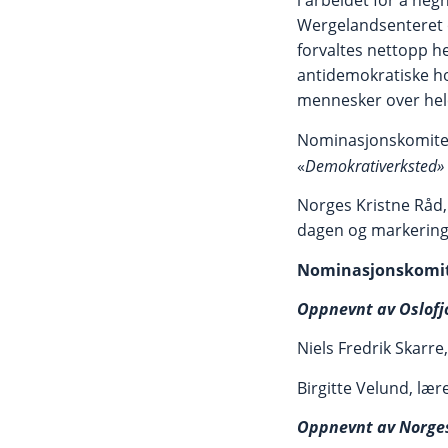
i arbeidet for å he
Wergelandsenteret o
forvaltes nettopp h
antidemokratiske ho
mennesker over hele
Nominasjonskomiteen
«
Demokrativerksted»
Norges Kristne Råd
dagen og markeringe
Nominasjonskomite
Oppnevnt av Oslofj
Niels Fredrik Skarr
Birgitte Velund, lær
Oppnevnt av Norges