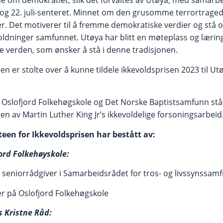
gne om demokratiet, slik det forvaltes av Utøya, med samar
g 22. juli-senteret. Minnet om den grusomme terrortragedie
er. Det motiverer til å fremme demokratiske verdier og stå
ldninger samfunnet. Utøya har blitt en møteplass og læri
 verden, som ønsker å stå i denne tradisjonen.
 er stolte over å kunne tildele ikkevoldsprisen 2023 til 
, Oslofjord Folkehøgskole og Det Norske Baptistsamfunn s
n av Martin Luther King Jr’s ikkevoldelige forsoningsarbeid
en for Ikkevoldsprisen har bestått av:
ord Folkehøyskole:
e, seniorrådgiver i Samarbeidsrådet for tros- og livssynssam
er på Oslofjord Folkehøgskole
 Kristne Råd: