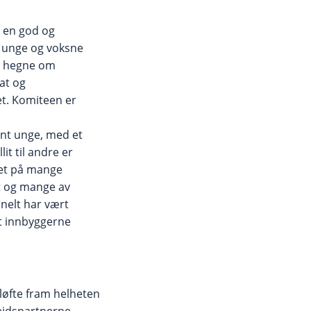
 en god og
a unge og voksne
 å hegne om
at og
et. Komiteen er
nt unge, med et
lit til andre er
det på mange
it og mange av
nelt har vært
nt innbyggerne
løfte fram helheten