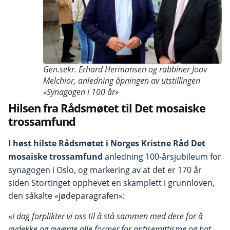
Gen.sekr. Erhard Hermansen og rabbiner Joav
Melchior, anledning åpningen av utstillingen
«Synagogen i 100 år»
Hilsen fra Rådsmøtet til Det mosaiske
trossamfund
I høst hilste Rådsmøtet i Norges Kristne Råd Det
mosaiske trossamfund
anledning 100-årsjubileum for
synagogen i Oslo, og markering av at det er 170 år
siden Stortinget opphevet en skamplett i grunnloven,
den såkalte «jøde­paragrafen»:
«
I dag forplikter vi oss til å stå sammen med dere for å
avdekke og avverge alle former for antisemittisme og hat