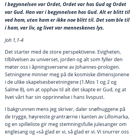
I begynnelsen var Ordet, Ordet var hos Gud og Ordet
var Gud. Han var i begynnelsen hos Gud. Alt er blitt til
ved ham, uten ham er ikke noe blitt til. Det som ble til
i ham, var liv, og livet var menneskenes lys.
Joh 1,1-4
Det starter med de store perspektivene. Evigheten,
tilblivelsen av universet, jorden og alt som fyller den
møter oss i åpningsversene av Johannes-prologen.
Setningene minner meg på de kosmiske dimensjonene
i de ulike skapelsesberetningene (1.Mos 1 og 2 og
Salme 8), om at opphav til alt det skapte er Gud, og at
livet vårt har sin opprinnelse i hans livspust.
I bakgrunnen mens jeg skriver, daler snøfnuggene på
de trygge, høyreiste grantrærne i kanten av Lillomarka,
og en spilleliste gir meg stemningsfulle julesanger om
englesang og «så glad er vi, så glad er vi. Vi snurrer oss