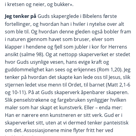
i kretsen og neier, og bukker».
Jeg tenker på
Guds skaperglede i Bibelens første
fortellinger, og hvordan han i hviler i nytelse over alt
som ble til. Og hvordan denne gleden også bobler fram
i naturen gjennom havet som bruser, elver som
klapper i hendene og fjell som jubler i kor for Herrens
ansikt (salme 98). Og at nettopp skaperverket er stedet
hvor Guds usynlige vesen, hans evige kraft og
guddommelighet kan sees og erkjennes (Rom 1,20). Jeg
tenker på hvordan det skapte kan lede oss til Jesus, slik
stjernen ledet vise menn til Ordet, til barnet (Matt 2,1-6
og 10-11). På at Guds skaperverk åpenbarer skaperen.
Slik penselstrøkene og fargebruken synliggjør hvilken
maler som har skapt et kunstverk. Eller – enda mer:
Han er nærere enn kunstneren er sitt verk. Gud er i
skaperverket sitt, uten at vi dermed tenker panteistisk
om det. Assosiasjonene mine flyter fritt her ved