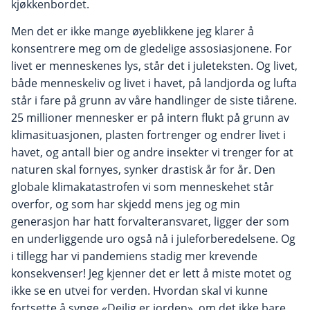
kjøkkenbordet.
Men det er ikke mange øyeblikkene jeg klarer å
konsentrere meg om de gledelige assosiasjonene. For
livet er menneskenes lys, står det i juleteksten. Og livet,
både menneskeliv og livet i havet, på landjorda og lufta
står i fare på grunn av våre handlinger de siste tiårene.
25 millioner mennesker er på intern flukt på grunn av
klimasituasjonen, plasten fortrenger og endrer livet i
havet, og antall bier og andre insekter vi trenger for at
naturen skal fornyes, synker drastisk år for år. Den
globale klimakatastrofen vi som menneskehet står
overfor, og som har skjedd mens jeg og min
generasjon har hatt forvalteransvaret, ligger der som
en underliggende uro også nå i juleforberedelsene. Og
i tillegg har vi pandemiens stadig mer krevende
konsekvenser! Jeg kjenner det er lett å miste motet og
ikke se en utvei for verden. Hvordan skal vi kunne
fortsette å synge «Deilig er jorden», om det ikke bare