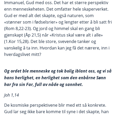
Immanuel, Gud med oss. Det har et større perspektiv
enn menneskeheten. Det omfatter hele skaperverket.
Gud er med alt det skapte, også naturen, som
«stønner som i fødselsrier» og lengter etter å bli satt fri
(Rom 8,22-23). Og jord og himmel skal en gang bli
gjenskapt (Åp 21,5) når «Kristus skal være alt i alle»
(1.Kor 15,28). Det ble store, svevende tanker og
vanskelig å ta inn. Hvordan kan jeg få det nærere, inn i
hverdagslivet mitt?
Og ordet ble menneske og tok bolig iblant oss, og vi så
hans herlighet, en herlighet som den enbårne Sønn
har fra sin Far, full av nåde og sannhet.
Joh 1,14
De kosmiske perspektivene blir med ett så konkrete.
Gud lar seg ikke bare komme til syne i det skapte, han