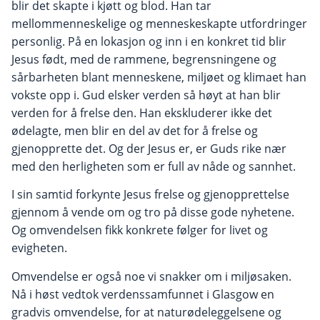
blir det skapte i kjøtt og blod. Han tar
mellommenneskelige og menneskeskapte utfordringer
personlig. På en lokasjon og inn i en konkret tid blir
Jesus født, med de rammene, begrensningene og
sårbarheten blant menneskene, miljøet og klimaet han
vokste opp i. Gud elsker verden så høyt at han blir
verden for å frelse den. Han ekskluderer ikke det
ødelagte, men blir en del av det for å frelse og
gjenopprette det. Og der Jesus er, er Guds rike nær
med den herligheten som er full av nåde og sannhet.
I sin samtid forkynte Jesus frelse og gjenopprettelse
gjennom å vende om og tro på disse gode nyhetene.
Og omvendelsen fikk konkrete følger for livet og
evigheten.
Omvendelse er også noe vi snakker om i miljøsaken.
Nå i høst vedtok verdenssamfunnet i Glasgow en
gradvis omvendelse, for at naturødeleggelsene og