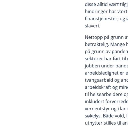
disse alltid vært ti
hindringer har vært
finanstjenester, og 
slaveri.
Nettopp på grunn av
betraktelig. Mange h
på grunn av pandemi
sektorer har ført ti
jobben under pandem
arbeidsledighet er 
tvangsarbeid og andre
arbeidskraft og mind
til helsearbeidere 
inkludert forverred
verneutstyr og i la
søkelys. Både vold,
utnytter stilles til 