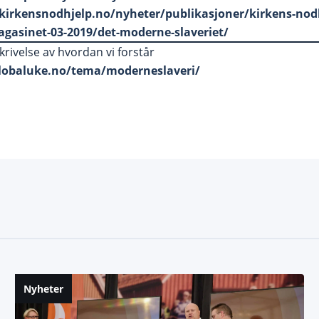
kirkensnodhjelp.no/nyheter/publikasjoner/kirkens-nodh
gasinet-03-2019/det-moderne-slaveriet/
ivelse av hvordan vi forstår
globaluke.no/tema/moderneslaveri/
Nyheter