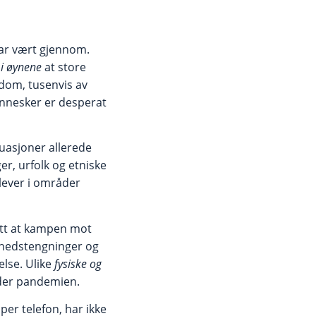
har vært gjennom.
 i øynene
at store
gdom, tusenvis av
ennesker er desperat
tuasjoner allerede
er, urfolk og etniske
lever i områder
sett at kampen mot
v nedstengninger og
lse. Ulike
fysiske og
under pandemien.
per telefon, har ikke