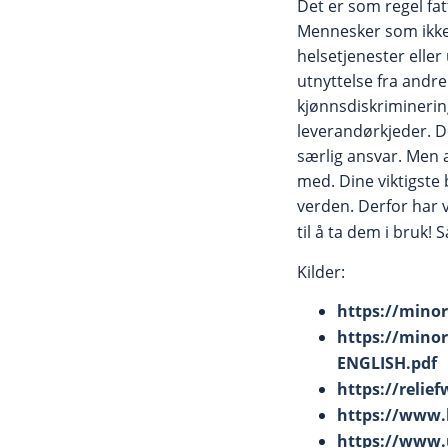
Det er som regel fa
Mennesker som ikke 
helsetjenester eller 
utnyttelse fra andr
kjønnsdiskriminering
leverandørkjeder. De
særlig ansvar. Men a
med. Dine viktigste 
verden. Derfor har v
til å ta dem i bruk!
Kilder:
https://mino
https://minor
ENGLISH.pdf
https://relie
https://www.h
https://www.