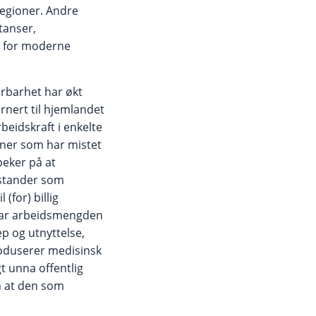
sregioner. Andre
tanser,
re for moderne
årbarhet har økt
rnert til hjemlandet
eidskraft i enkelte
inner som har mistet
peker på at
ilstander som
(for) billig
. har arbeidsmengden
p og utnyttelse,
roduserer medisinsk
t unna offentlig
n at den som