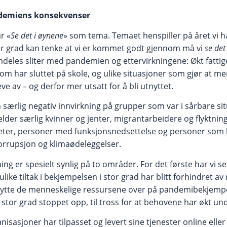
ndemiens konsekvenser
r «
Se det i øynene
» som tema. Temaet henspiller på året vi 
tor grad kan tenke at vi er kommet godt gjennom må vi
se det
mdeles sliter med pandemien og ettervirkningene: Økt fatti
som har sluttet på skole, og ulike situasjoner som gjør at m
eve av – og derfor mer utsatt for å bli utnyttet.
 særlig negativ innvirkning på grupper som var i sårbare si
elder særlig kvinner og jenter, migrantarbeidere og flyktning
teter, personer med funksjonsnedsettelse og personer som 
 korrupsjon og klimaødeleggelser.
ng er spesielt synlig på to områder. For det første har vi 
like tiltak i bekjempelsen i stor grad har blitt forhindret a
flytte de menneskelige ressursene over på pandemibekjempe
 stor grad stoppet opp, til tross for at behovene har økt 
sasjoner har tilpasset og levert sine tjenester online eller 