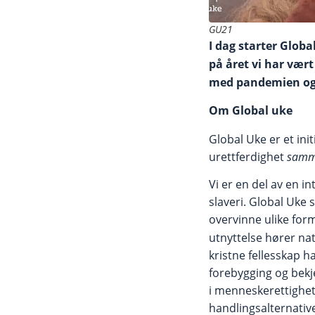
GU21
I dag starter Globa
på året vi har vær
med pandemien og e
Om Global uke
Global Uke er et init
urettferdighet
samm
Vi er en del av en 
slaveri. Global Uke
overvinne ulike for
utnyttelse hører na
kristne fellesskap ha
forebygging og bekj
i menneskerettighet
handlingsalternativ