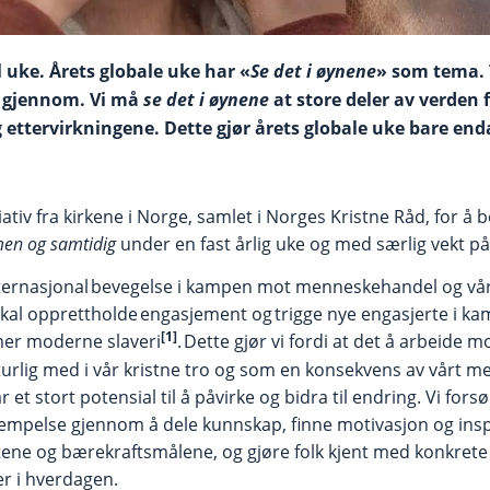
l uke. Årets globale uke har «
Se det i øynene
» som tema. 
t gjennom. Vi må
se det i øynene
at store deler av verden 
ttervirkningene. Dette gjør årets globale uke bare end
iativ fra kirkene i Norge, samlet i Norges Kristne Råd, for å 
en og samtidig
under en fast årlig uke og med særlig vekt p
internasjonal bevegelse i kampen mot menneskehandel og vår
 skal opprettholde engasjement og trigge nye engasjerte i ka
[1]
mer moderne slaveri
. Dette gjør vi fordi at det å arbeide 
turlig med i vår kristne tro og som en konsekvens av vårt m
r et stort potensial til å påvirke og bidra til endring. Vi forsø
empelse gjennom å dele kunnskap, finne motivasjon og inspir
ene og bærekraftsmålene, og gjøre folk kjent med konkrete
er i hverdagen.