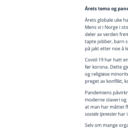
Årets tema og pa
Årets globale uke ha
Mens vi i Norge i s
deler av verden fre
tapte jobber, barn 
på jakt etter noe å l
Covid-19 har hatt en
før korona. Dette gj
og religiøse minori
preget av konflikt,
Pandemiens påvirkni
moderne slaveri og u
at man har måttet 
sosiale tjenester
har i
Selv om mange organi