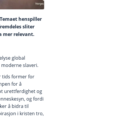
Temaet henspiller
fremdeles sliter
a mer relevant.
belyse global
å moderne slaveri.
 tids former for
mpen for å
mot urettferdighet og
enneskesyn, og fordi
ker å bidra til
asjon i kristen tro,