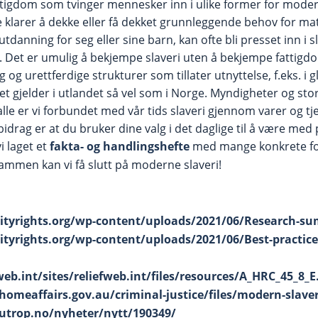
ttigdom som tvinger mennesker inn i ulike former for moder
klarer å dekke eller få dekket grunnleggende behov for mat
utdanning for seg eller sine barn, kan ofte bli presset inn i 
e. Det er umulig å bekjempe slaveri uten å bekjempe fattigd
 og urettferdige strukturer som tillater utnyttelse, f.eks. i g
t gjelder i utlandet så vel som i Norge. Myndigheter og sto
lle er vi forbundet med vår tids slaveri gjennom varer og tj
bidrag er at du bruker dine valg i det daglige til å være med
i laget et
fakta- og handlingshefte
med mange konkrete f
 Sammen kan vi få slutt på moderne slaveri!
rityrights.org/wp-content/uploads/2021/06/Research-s
ityrights.org/wp-content/uploads/2021/06/Best-practice
fweb.int/sites/reliefweb.int/files/resources/A_HRC_45_8_E
omeaffairs.gov.au/criminal-justice/files/modern-slaver
utrop.no/nyheter/nytt/190349/