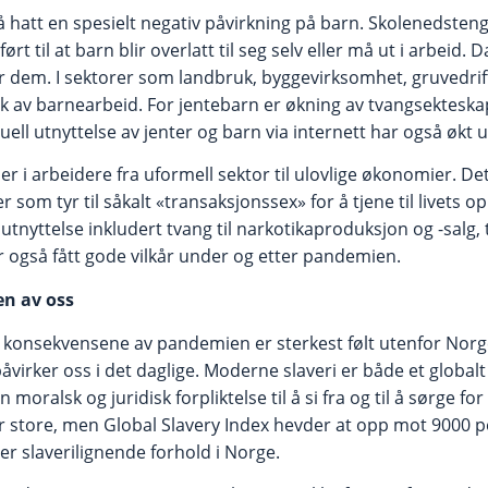
hatt en spesielt negativ påvirkning på barn. Skolenedsten
rt til at barn blir overlatt til seg selv eller må ut i arbeid. 
er dem. I sektorer som landbruk, byggevirksomhet, gruvedrif
k av barnearbeid. For jentebarn er økning av tvangsekteska
ksuell utnyttelse av jenter og barn via internett har også øk
er i arbeidere fra uformell sektor til ulovlige økonomier. D
r som tyr til såkalt «transaksjonssex» for å tjene til livets 
 utnyttelse inkludert tvang til narkotikaproduksjon og -salg,
r også fått gode vilkår under og etter pandemien.
en av oss
 konsekvensene av pandemien er sterkest følt utenfor Norge
påvirker oss i det daglige. Moderne slaveri er både et globalt 
 moralsk og juridisk forpliktelse til å si fra og til å sørge for 
er store, men Global Slavery Index hevder at opp mot 9000 p
r slaverilignende forhold i Norge.