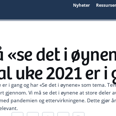
Nyheter
Ressurse
 «se det i øyne
l uke 2021 er i
e er i gang og har «Se det i øynene» som tema. Te
ært gjennom. Vi må se det i øynene at store deler 
 med pandemien og ettervirkningene. Dette gjør år
elevant.