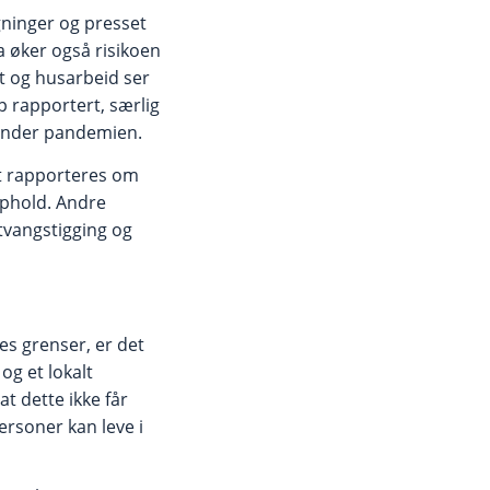
gninger og presset
Da øker også risikoen
t og husarbeid ser
p rapportert, særlig
t under pandemien.
et rapporteres om
opphold. Andre
 tvangstigging og
s grenser, er det
og et lokalt
at dette ikke får
ersoner kan leve i