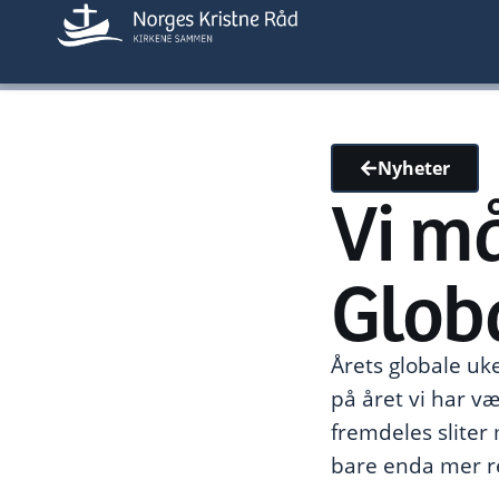
Nyheter
Vi må
Globa
Årets globale uk
på året vi har v
fremdeles sliter
bare enda mer r