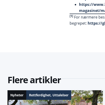
https://www.
magasinet/ma
[1]
For nærmere beskr
begrepet:
https://
Flere artikler
Nyheter
Rettferdighet
,
Uttalelser