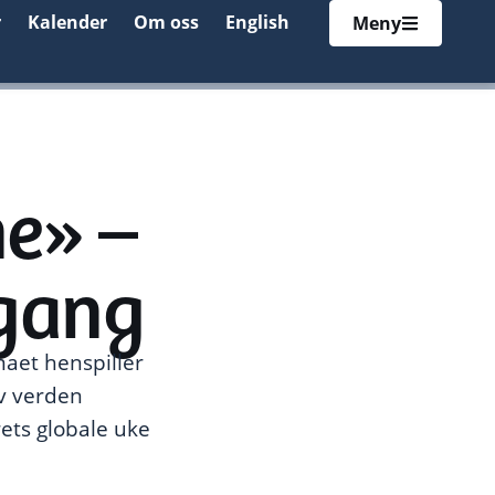
r
Kalender
Om oss
English
Meny
ne» –
 gang
maet henspiller
av verden
ets globale uke