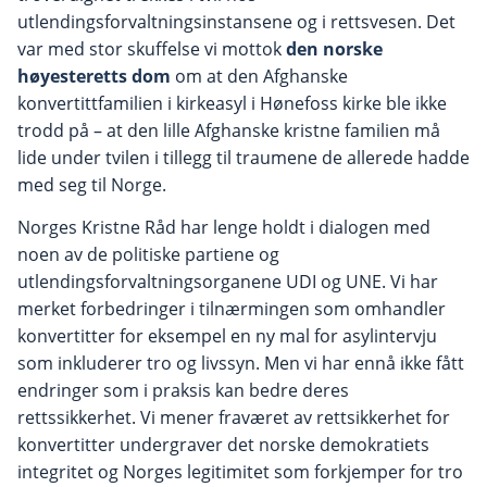
utlendingsforvaltningsinstansene og i rettsvesen. Det
var med stor skuffelse vi mottok
den norske
høyesteretts dom
om at den Afghanske
konvertittfamilien i kirkeasyl i Hønefoss kirke ble ikke
trodd på – at den lille Afghanske kristne familien må
lide under tvilen i tillegg til traumene de allerede hadde
med seg til Norge.
Norges Kristne Råd har lenge holdt i dialogen med
noen av de politiske partiene og
utlendingsforvaltningsorganene UDI og UNE. Vi har
merket forbedringer i tilnærmingen som omhandler
konvertitter for eksempel en ny mal for asylintervju
som inkluderer tro og livssyn. Men vi har ennå ikke fått
endringer som i praksis kan bedre deres
rettssikkerhet. Vi mener fraværet av rettsikkerhet for
konvertitter undergraver det norske demokratiets
integritet og Norges legitimitet som forkjemper for tro