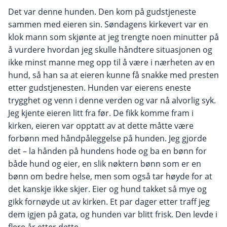
Det var denne hunden. Den kom på gudstjeneste
sammen med eieren sin. Søndagens kirkevert var en
klok mann som skjønte at jeg trengte noen minutter på
å vurdere hvordan jeg skulle håndtere situasjonen og
ikke minst manne meg opp til å være i nærheten av en
hund, så han sa at eieren kunne få snakke med presten
etter gudstjenesten. Hunden var eierens eneste
trygghet og venn i denne verden og var nå alvorlig syk.
Jeg kjente eieren litt fra før. De fikk komme fram i
kirken, eieren var opptatt av at dette måtte være
forbønn med håndpåleggelse på hunden. Jeg gjorde
det – la hånden på hundens hode og ba en bønn for
både hund og eier, en slik nøktern bønn som er en
bønn om bedre helse, men som også tar høyde for at
det kanskje ikke skjer. Eier og hund takket så mye og
gikk fornøyde ut av kirken. Et par dager etter traff jeg
dem igjen på gata, og hunden var blitt frisk. Den levde i
flere år etter dette.