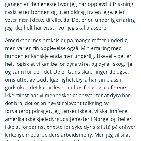
gangen er den eneste hvor jeg har opplevd tilfriskning
raskt etter bønnen og uten bidrag fra en lege, eller
veterinær i dette tilfellet da. Det er en underlig erfaring
jeg ikke helt har visst hvor jeg skal plassere.
Amerikanernes praksis er på mange måter underlig,
men var en fin opplevelse også. Min erfaring med
hunden er kanskje enda mer underlig. Likevel – det er
helt logisk at vi kan be for dyra våre, og dyra i skog, fjell
og vann for den del. De er Guds skapninger de også,
omsluttet av Guds kjærlighet. Dyra har sin plass i
gudsriket, det kan vi lese om hos flere av profetene.
Ikke minst har vi mennesker et ansvar for at dyra har
det bra, det er en høyst relevant tolkning av
forvalteroppdraget. Jeg tenker ikke at vi skal innføre
amerikanske kjæledyrgudstjenester i Norge, og heller
ikke at forbønnstjeneste for syke dyr skal stå på enhver
kirkelige medarbeiders arbeidsmeny. Men jeg vil si at