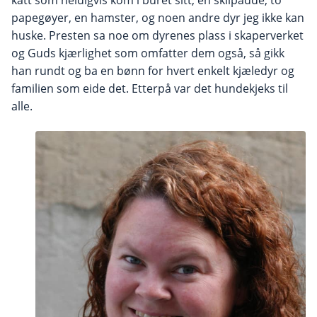
katt som heldigvis kom i buret sitt, en skilpadde, to
papegøyer, en hamster, og noen andre dyr jeg ikke kan
huske. Presten sa noe om dyrenes plass i skaperverket
og Guds kjærlighet som omfatter dem også, så gikk
han rundt og ba en bønn for hvert enkelt kjæledyr og
familien som eide det. Etterpå var det hundekjeks til
alle.