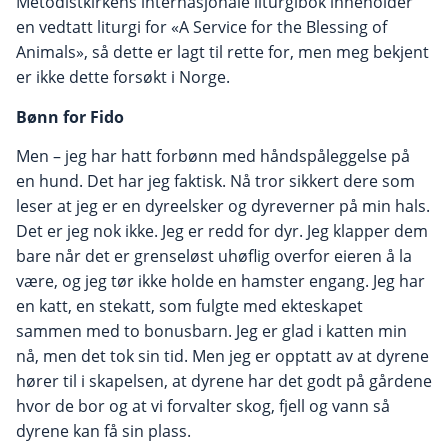
Metodistkirkens internasjonale liturgibok inneholder
en vedtatt liturgi for «A Service for the Blessing of
Animals», så dette er lagt til rette for, men meg bekjent
er ikke dette forsøkt i Norge.
Bønn for Fido
Men – jeg har hatt forbønn med håndspåleggelse på
en hund. Det har jeg faktisk. Nå tror sikkert dere som
leser at jeg er en dyreelsker og dyreverner på min hals.
Det er jeg nok ikke. Jeg er redd for dyr. Jeg klapper dem
bare når det er grenseløst uhøflig overfor eieren å la
være, og jeg tør ikke holde en hamster engang. Jeg har
en katt, en stekatt, som fulgte med ekteskapet
sammen med to bonusbarn. Jeg er glad i katten min
nå, men det tok sin tid. Men jeg er opptatt av at dyrene
hører til i skapelsen, at dyrene har det godt på gårdene
hvor de bor og at vi forvalter skog, fjell og vann så
dyrene kan få sin plass.