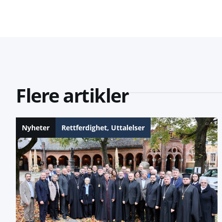
Flere artikler
Nyheter
Rettferdighet
,
Uttalelser