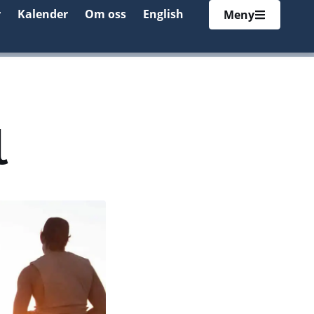
r
Kalender
Om oss
English
Meny
l