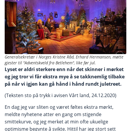
Generalsekretær i Norges Kristne Råd, Erhard Hermansen, møtte
gjester til "Adventskveld fra Betlehem", like før jul.
Lyset er aldri sterkere enn når det skinner i mørket
og jeg tror vi får ekstra mye å se takknemlig tilbake
på når vi igjen kan gå hånd i hånd rundt juletreet.
(Teksten sto på trykk i avisen Vårt land, 24.12.2020)
En dag jeg var sliten og været føltes ekstra mørkt,
meldte nyhet­ene atter en gang om stigende
smittekurve, og jeg merket at min ofte ukuelige
optimisme begynte å svikte. Hittil har jeg stort sett