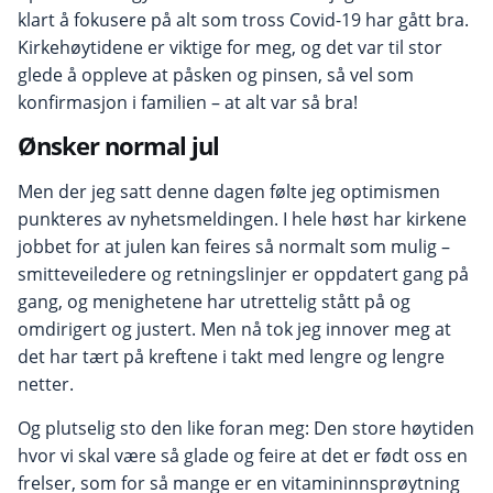
klart å fokusere på alt som tross Covid-19 har gått bra.
Kirkehøytidene er viktige for meg, og det var til stor
glede å oppleve at påsken og pinsen, så vel som
konfirmasjon i familien – at alt var så bra!
Ønsker normal jul
Men der jeg satt denne dagen følte jeg optimismen
punkteres av nyhetsmeldingen. I hele høst har kirkene
jobbet for at julen kan feires så normalt som mulig –
smitteveiledere og retnings­linjer er oppdatert gang på
gang, og menighetene har utrettelig stått på og
omdirigert og justert. Men nå tok jeg innover meg at
det har tært på kreftene i takt med lengre og lengre
netter.
Og plutselig sto den like foran meg: Den store høytiden
hvor vi skal være så glade og feire at det er født oss en
frelser, som for så mange er en vitamininnsprøytning