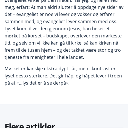
Evangeliet virker på den måten, har jeg, og flere med
meg, erfart: At man aldri slutter å oppdage nye sider av
det – evangeliet er noe vi lever og vokser og erfarer
sammen med, og evangeliet lever sammen med oss.
Lyset kom til verden gjennom Jesus, han beseiret
mørket på korset – budskapet overlever den mørkeste
tid, og selv om vi ikke kan gå til kirke, så kan kirken nå
frem til de tusen hjem – og det takket være stor og tro
tjeneste fra menigheter i hele landet.
Mørket er kanskje ekstra dypt i år, men i kontrast er
lyset desto sterkere. Det gir håp, og håpet lever i troen
på at «…lys det er å se derpå».
Flere artikler