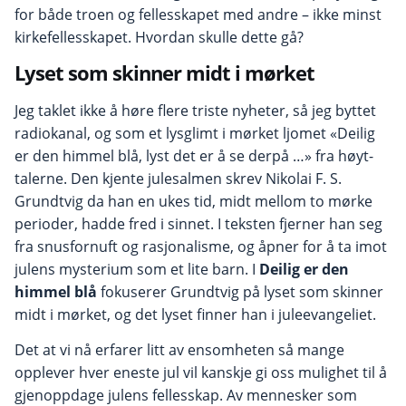
for både troen og fellesskapet med andre – ikke minst
kirke­fellesskapet. Hvordan skulle dette gå?
Lyset som skinner midt i mørket
Jeg taklet ikke å høre flere triste nyheter, så jeg byttet
radiokanal, og som et lysglimt i mørket ljomet «Deilig
er den himmel blå, lyst det er å se derpå …» fra høyt­
talerne. Den kjente julesalmen skrev Nikolai F. S.
Grundtvig da han en ukes tid, midt mellom to mørke
perioder, hadde fred i sinnet. I teksten fjerner han seg
fra snusfornuft og rasjonalisme, og åpner for å ta imot
julens mysterium som et lite barn. I
Deilig er den
himmel blå
fokuserer Grundtvig på lyset som skinner
midt i mørket, og det lyset finner han i juleevangeliet.
Det at vi nå erfarer litt av ensomheten så mange
opplever hver eneste jul vil kanskje gi oss mulighet til å
gjenoppdage julens fellesskap. Av mennesker som