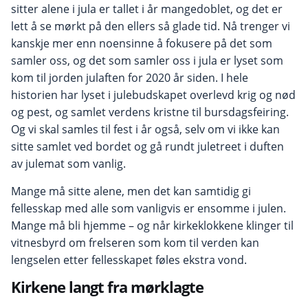
sitter alene i jula er tallet i år mangedoblet, og det er
lett å se mørkt på den ellers så glade tid. Nå trenger vi
kanskje mer enn noensinne å fokusere på det som
samler oss, og det som samler oss i jula er lyset som
kom til jorden julaften for 2020 år siden. I hele
historien har lyset i julebudskapet overlevd krig og nød
og pest, og samlet verdens kristne til bursdagsfeiring.
Og vi skal samles til fest i år også, selv om vi ikke kan
sitte samlet ved bordet og gå rundt juletreet i duften
av julemat som vanlig.
Mange må sitte alene, men det kan samtidig gi
fellesskap med alle som vanligvis er ensomme i julen.
Mange må bli hjemme – og når kirkeklokkene klinger til
­vitnesbyrd om frelseren som kom til verden kan
lengselen etter felles­skapet føles ekstra vond.
Kirkene langt fra mørklagte