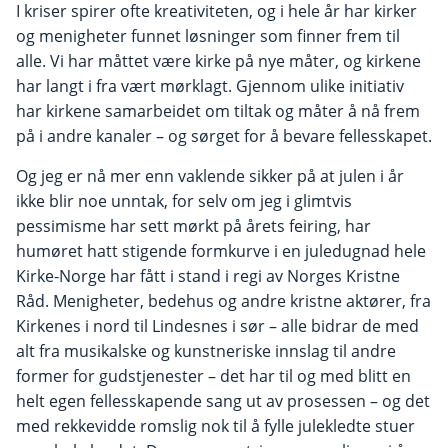
I kriser spirer ofte kreativiteten, og i hele år har kirker
og menigheter funnet løsninger som finner frem til
alle. Vi har måttet være kirke på nye måter, og kirkene
har langt i fra vært mørklagt. Gjennom ulike initiativ
har kirkene samarbeidet om tiltak og måter å nå frem
på i andre kanaler – og sørget for å bevare felles­skapet.
Og jeg er nå mer enn vaklende sikker på at julen i år
ikke blir noe unntak, for selv om jeg i glimtvis
pessimisme har sett mørkt på årets feiring, har
humøret hatt stigende formkurve i en juledugnad hele
Kirke-Norge har fått i stand i regi av Norges Kristne
Råd. Menigheter, bedehus og andre kristne aktører, fra
Kirkenes i nord til Lindesnes i sør – alle bidrar de med
alt fra musikalske og kunstneriske innslag til andre
former for gudstjenester – det har til og med blitt en
helt egen fellesskapende sang ut av prosessen – og det
med rekkevidde romslig nok til å fylle julekledte stuer