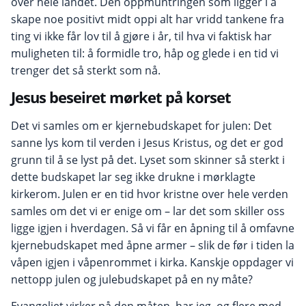
over hele landet. Den oppmuntringen som ligger i å
skape noe positivt midt oppi alt har vridd tankene fra
ting vi ikke får lov til å gjøre i år, til hva vi faktisk har
muligheten til: å formidle tro, håp og glede i en tid vi
trenger det så sterkt som nå.
Jesus beseiret mørket på korset
Det vi samles om er kjernebudskapet for julen: Det
sanne lys kom til verden i Jesus Kristus, og det er god
grunn til å se lyst på det. Lyset som skinner så sterkt i
dette budskapet lar seg ikke drukne i mørklagte
kirkerom. Julen er en tid hvor kristne over hele verden
samles om det vi er enige om – lar det som skiller oss
ligge igjen i hverdagen. Så vi får en åpning til å omfavne
kjernebudskapet med åpne armer – slik de før i tiden la
våpen igjen i våpenrommet i kirka. Kanskje oppdager vi
nettopp julen og julebudskapet på en ny måte?