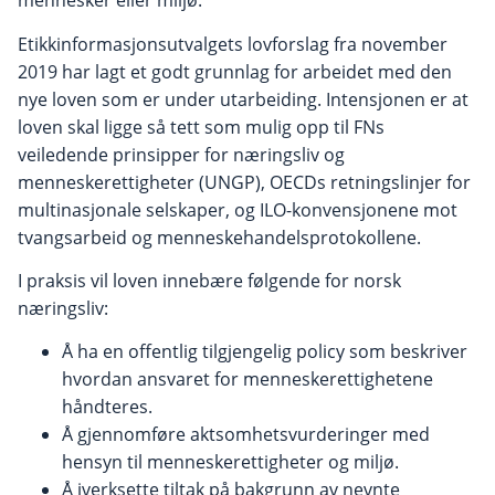
mennesker eller miljø.
Etikkinformasjonsutvalgets lovforslag fra november
2019 har lagt et godt grunnlag for arbeidet med den
nye loven som er under utarbeiding. Intensjonen er at
loven skal ligge så tett som mulig opp til FNs
veiledende prinsipper for næringsliv og
menneskerettigheter (UNGP), OECDs retningslinjer for
multinasjonale selskaper, og ILO-konvensjonene mot
tvangsarbeid og menneskehandelsprotokollene.
I praksis vil loven innebære følgende for norsk
næringsliv:
Å ha en offentlig tilgjengelig policy som beskriver
hvordan ansvaret for menneskerettighetene
håndteres.
Å gjennomføre aktsomhetsvurderinger med
hensyn til menneskerettigheter og miljø.
Å iverksette tiltak på bakgrunn av nevnte