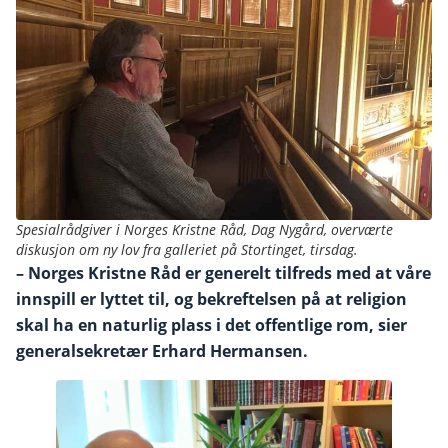
Spesialrådgiver i Norges Kristne Råd, Dag Nygård, overværte
diskusjon om ny lov fra galleriet på Stortinget, tirsdag.
– Norges Kristne Råd er generelt tilfreds med at våre
innspill er lyttet til, og bekreftelsen på at religion
skal ha en naturlig plass i det offentlige rom, sier
generalsekretær Erhard Hermansen.