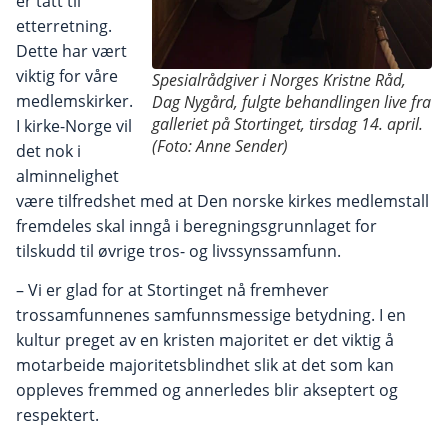
er tatt til
etterretning.
Dette har vært
viktig for våre
Spesialrådgiver i Norges Kristne Råd,
medlemskirker.
Dag Nygård, fulgte behandlingen live fra
galleriet på Stortinget, tirsdag 14. april.
I kirke-Norge vil
(Foto: Anne Sender)
det nok i
alminnelighet
være tilfredshet med at Den norske kirkes medlemstall
fremdeles skal inngå i beregningsgrunnlaget for
tilskudd til øvrige tros- og livssynssamfunn.
– Vi er glad for at Stortinget nå fremhever
trossamfunnenes samfunnsmessige betydning. I en
kultur preget av en kristen majoritet er det viktig å
motarbeide majoritetsblindhet slik at det som kan
oppleves fremmed og annerledes blir akseptert og
respektert.