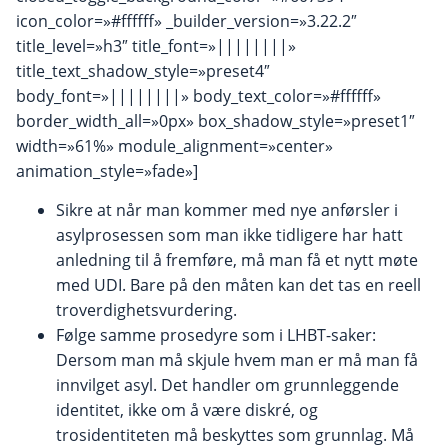
icon_color=»#ffffff» _builder_version=»3.22.2″
title_level=»h3″ title_font=»||||||||»
title_text_shadow_style=»preset4″
body_font=»||||||||» body_text_color=»#ffffff»
border_width_all=»0px» box_shadow_style=»preset1″
width=»61%» module_alignment=»center»
animation_style=»fade»]
Sikre at når man kommer med nye anførsler i
asylprosessen som man ikke tidligere har hatt
anledning til å fremføre, må man få et nytt møte
med UDI. Bare på den måten kan det tas en reell
troverdighetsvurdering.
Følge samme prosedyre som i LHBT-saker:
Dersom man må skjule hvem man er må man få
innvilget asyl. Det handler om grunnleggende
identitet, ikke om å være diskré, og
trosidentiteten må beskyttes som grunnlag. Må