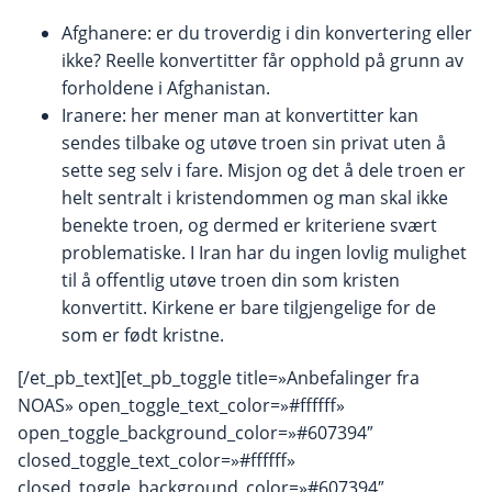
Afghanere: er du troverdig i din konvertering eller
ikke? Reelle konvertitter får opphold på grunn av
forholdene i Afghanistan.
Iranere: her mener man at konvertitter kan
sendes tilbake og utøve troen sin privat uten å
sette seg selv i fare. Misjon og det å dele troen er
helt sentralt i kristendommen og man skal ikke
benekte troen, og dermed er kriteriene svært
problematiske. I Iran har du ingen lovlig mulighet
til å offentlig utøve troen din som kristen
konvertitt. Kirkene er bare tilgjengelige for de
som er født kristne.
[/et_pb_text][et_pb_toggle title=»Anbefalinger fra
NOAS» open_toggle_text_color=»#ffffff»
open_toggle_background_color=»#607394″
closed_toggle_text_color=»#ffffff»
closed_toggle_background_color=»#607394″