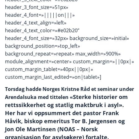
header_3_font_size=»51px»
header_4_font=»|||||on|||»
header_4_text_align=»left»
header_4_text_color=»#e02b20″
header_4_font_size=»32px» background_size=»initial»
background_position=»top_left»
background_repeat=»repeat» max_width=»900%»
module_alignment=»center» custom_margin=»||0px|»
custom_margin_tablet=»40px||0px|»
custom_margin_last_edited=»on|tablet»]
Torsdag hadde Norges Kristne Råd et seminar under
Sterke historier om
Arendalsuka med tittelen «
rettssikkerhet og statlig maktbruk i asyl».
Her har vi oppsummert det
pastor Frank
Håvik, biskop emeritus Tor B. Jørgensen og
Jon Ole Martinsen (NOAS – Norsk
organisasjon for asylsøkere) fortalte.