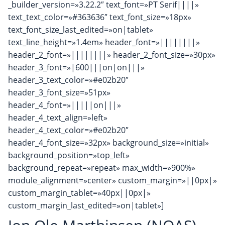
_builder_version=»3.22.2″ text_font=»PT Serif||||»
text_text_color=»#363636″ text_font_size=»18px»
text_font_size_last_edited=»on|tablet»
text_line_height=»1.4em» header_font=»||||||||»
header_2_font=»||||||||» header_2_font_size=»30px»
header_3_font=»|600|||on|on|||»
header_3_text_color=»#e02b20″
header_3_font_size=»51px»
header_4_font=»|||||on|||»
header_4_text_align=»left»
header_4_text_color=»#e02b20″
header_4_font_size=»32px» background_size=»initial»
background_position=»top_left»
background_repeat=»repeat» max_width=»900%»
module_alignment=»center» custom_margin=»||0px|»
custom_margin_tablet=»40px||0px|»
custom_margin_last_edited=»on|tablet»]