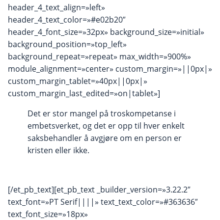
header_4_text_align=»left»
header_4_text_color=»#e02b20″
header_4_font_size=»32px» background_size=»initial»
background_position=»top_left»
background_repeat=»repeat» max_width=»900%»
module_alignment=»center» custom_margin=»||0px|»
custom_margin_tablet=»40px||0px|»
custom_margin_last_edited=»on|tablet»]
Det er stor mangel på troskompetanse i
embetsverket, og det er opp til hver enkelt
saksbehandler å avgjøre om en person er
kristen eller ikke.
[/et_pb_text][et_pb_text _builder_version=»3.22.2″
text_font=»PT Serif||||» text_text_color=»#363636″
text_font_size=»18px»