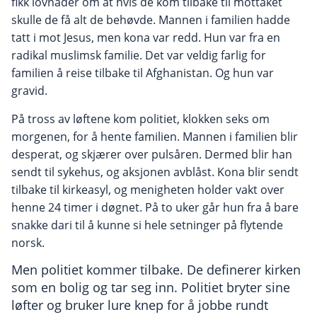
fikk lovnader om at hvis de kom tilbake til mottaket
skulle de få alt de behøvde. Mannen i familien hadde
tatt i mot Jesus, men kona var redd. Hun var fra en
radikal muslimsk familie. Det var veldig farlig for
familien å reise tilbake til Afghanistan. Og hun var
gravid.
På tross av løftene kom politiet, klokken seks om
morgenen, for å hente familien. Mannen i familien blir
desperat, og skjærer over pulsåren. Dermed blir han
sendt til sykehus, og aksjonen avblåst. Kona blir sendt
tilbake til kirkeasyl, og menigheten holder vakt over
henne 24 timer i døgnet. På to uker går hun fra å bare
snakke dari til å kunne si hele setninger på flytende
norsk.
Men politiet kommer tilbake. De definerer kirken
som en bolig og tar seg inn.
Politiet bryter sine
løfter og bruker lure knep for å jobbe rundt