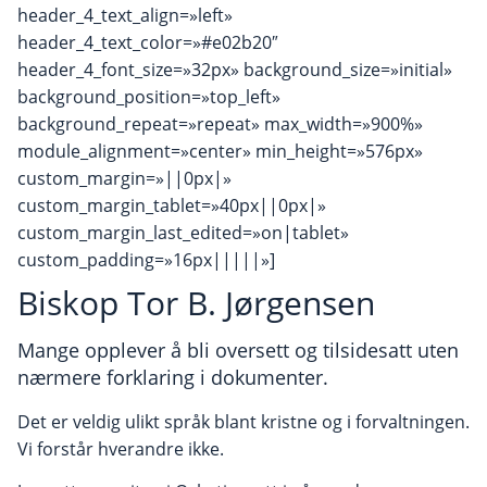
header_4_text_align=»left»
header_4_text_color=»#e02b20″
header_4_font_size=»32px» background_size=»initial»
background_position=»top_left»
background_repeat=»repeat» max_width=»900%»
module_alignment=»center» min_height=»576px»
custom_margin=»||0px|»
custom_margin_tablet=»40px||0px|»
custom_margin_last_edited=»on|tablet»
custom_padding=»16px|||||»]
Biskop Tor B. Jørgensen
Mange opplever å bli oversett og tilsidesatt uten
nærmere forklaring i dokumenter.
Det er veldig ulikt språk blant kristne og i forvaltningen.
Vi forstår hverandre ikke.