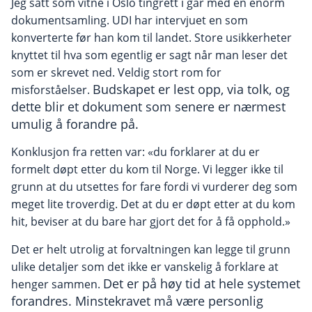
Jeg satt som vitne i Oslo tingrett i går med en enorm
dokumentsamling. UDI har intervjuet en som
konverterte før han kom til landet. Store usikkerheter
knyttet til hva som egentlig er sagt når man leser det
som er skrevet ned. Veldig stort rom for
Budskapet er lest opp, via tolk, og
misforståelser.
dette blir et dokument som senere er nærmest
umulig å forandre på.
Konklusjon fra retten var: «du forklarer at du er
formelt døpt etter du kom til Norge. Vi legger ikke til
grunn at du utsettes for fare fordi vi vurderer deg som
meget lite troverdig. Det at du er døpt etter at du kom
hit, beviser at du bare har gjort det for å få opphold.»
Det er helt utrolig at forvaltningen kan legge til grunn
ulike detaljer som det ikke er vanskelig å forklare at
Det er på høy tid at hele systemet
henger sammen.
forandres. Minstekravet må være personlig