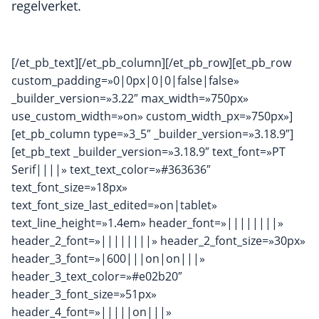
regelverket.
[/et_pb_text][/et_pb_column][/et_pb_row][et_pb_row
custom_padding=»0|0px|0|0|false|false»
_builder_version=»3.22″ max_width=»750px»
use_custom_width=»on» custom_width_px=»750px»]
[et_pb_column type=»3_5″ _builder_version=»3.18.9″]
[et_pb_text _builder_version=»3.18.9″ text_font=»PT
Serif||||» text_text_color=»#363636″
text_font_size=»18px»
text_font_size_last_edited=»on|tablet»
text_line_height=»1.4em» header_font=»||||||||»
header_2_font=»||||||||» header_2_font_size=»30px»
header_3_font=»|600|||on|on|||»
header_3_text_color=»#e02b20″
header_3_font_size=»51px»
header_4_font=»|||||on|||»