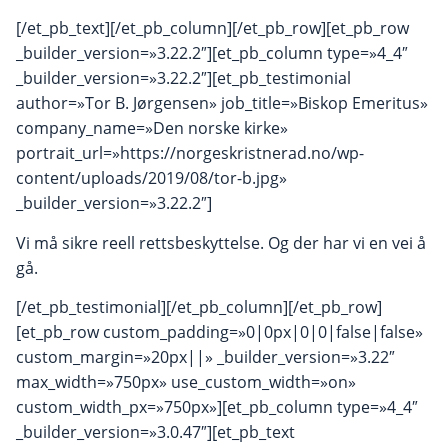
[/et_pb_text][/et_pb_column][/et_pb_row][et_pb_row
_builder_version=»3.22.2″][et_pb_column type=»4_4″
_builder_version=»3.22.2″][et_pb_testimonial
author=»Tor B. Jørgensen» job_title=»Biskop Emeritus»
company_name=»Den norske kirke»
portrait_url=»https://norgeskristnerad.no/wp-
content/uploads/2019/08/tor-b.jpg»
_builder_version=»3.22.2″]
Vi må sikre reell rettsbeskyttelse. Og der har vi en vei å
gå.
[/et_pb_testimonial][/et_pb_column][/et_pb_row]
[et_pb_row custom_padding=»0|0px|0|0|false|false»
custom_margin=»20px||» _builder_version=»3.22″
max_width=»750px» use_custom_width=»on»
custom_width_px=»750px»][et_pb_column type=»4_4″
_builder_version=»3.0.47″][et_pb_text