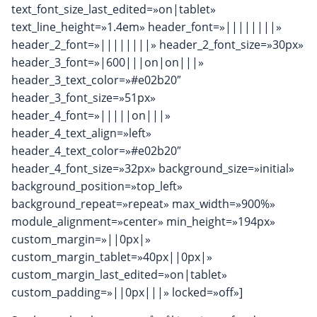
text_font_size_last_edited=»on|tablet»
text_line_height=»1.4em» header_font=»||||||||»
header_2_font=»||||||||» header_2_font_size=»30px»
header_3_font=»|600|||on|on|||»
header_3_text_color=»#e02b20″
header_3_font_size=»51px»
header_4_font=»|||||on|||»
header_4_text_align=»left»
header_4_text_color=»#e02b20″
header_4_font_size=»32px» background_size=»initial»
background_position=»top_left»
background_repeat=»repeat» max_width=»900%»
module_alignment=»center» min_height=»194px»
custom_margin=»||0px|»
custom_margin_tablet=»40px||0px|»
custom_margin_last_edited=»on|tablet»
custom_padding=»||0px|||» locked=»off»]