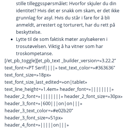
stille tilleggsspørsmålet: Hvorfor skjuler du din
identitet? Hvis det er snakk om skam, er det ikke
grunnlag for asyl. Hvis du står i fare for å bli
anmeldt, arrestert og torturert, har du rett på
beskyttelse.
Lytte til de som faktisk møter asylsøkeren i
trosutøvelsen. Viktig å ha vitner som har
troskompetanse.
[/et_pb_toggle][et_pb_text _builder_version=»3.22.2″
text_font=»PT Serif||||» text_text_color=»#363636″
text_font_size=»18px»
text_font_size_last_edited=»on|tablet»
text_line_height=»1.4em» header_font=»||||||||»
header_2_font=»||||||||» header_2_font_size=»30px»
header_3_font=»|600|||on|on|||»
header_3_text_color=»#e02b20″
header_3_font_size=»51px»
header_4_font=»|||||on|||»