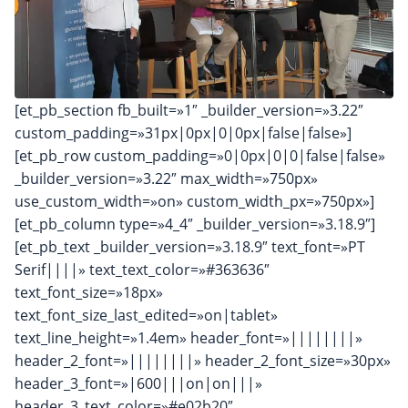
[et_pb_section fb_built=»1″ _builder_version=»3.22″
custom_padding=»31px|0px|0|0px|false|false»]
[et_pb_row custom_padding=»0|0px|0|0|false|false»
_builder_version=»3.22″ max_width=»750px»
use_custom_width=»on» custom_width_px=»750px»]
[et_pb_column type=»4_4″ _builder_version=»3.18.9″]
[et_pb_text _builder_version=»3.18.9″ text_font=»PT
Serif||||» text_text_color=»#363636″
text_font_size=»18px»
text_font_size_last_edited=»on|tablet»
text_line_height=»1.4em» header_font=»||||||||»
header_2_font=»||||||||» header_2_font_size=»30px»
header_3_font=»|600|||on|on|||»
header_3_text_color=»#e02b20″