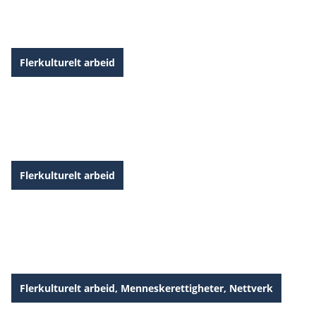
Tro håp og forfølgelse II
Flerkulturelt arbeid
Migrasjon og misjon
Flerkulturelt arbeid
Global kristendom i Norge
Flerkulturelt arbeid
,
Menneskerettigheter
,
Nettverk