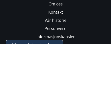
Om oss
Kontakt
Vår historie
Personvern
Informasjonskapsler
Motta vårt nyhetsbrev
Vårt arbeid
Hva er økumenikk?
Fred og menneskerettigheter
Migrasjon og flerkulturelt arbeid
Kvinnenes internasjonale bønnedag
Bønneuke for kristen enhet
Teologiske samtaler
Klima og bærekraft