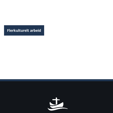
Rapport: De som ble sendt tilbake
Flerkulturelt arbeid
Logo Pinsefestivalen