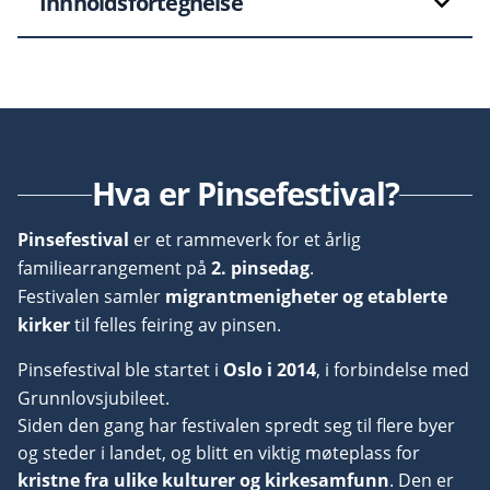
Innholdsfortegnelse
Hva er Pinsefestival?
Pinsefestival
er et rammeverk for et årlig
familiearrangement på
2. pinsedag
.
Festivalen samler
migrantmenigheter og etablerte
kirker
til felles feiring av pinsen.
Pinsefestival ble startet i
Oslo i 2014
, i forbindelse med
Grunnlovsjubileet.
Siden den gang har festivalen spredt seg til flere byer
og steder i landet, og blitt en viktig møteplass for
kristne fra ulike kulturer og kirkesamfunn
.
Den
er