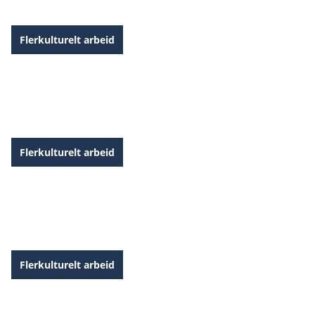
Flerkulturelt arbeid
På vei mot et inkluderende samfunn
Flerkulturelt arbeid
Dette vil vi
Flerkulturelt arbeid