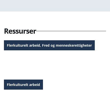
Ressurser
Flerkulturelt arbeid
,
Fred og menneskerettigheter
Verdens flyktningdag 2026 Ressurser
Flerkulturelt arbeid
Pinsefestival 2026 Promoteringsmateriell